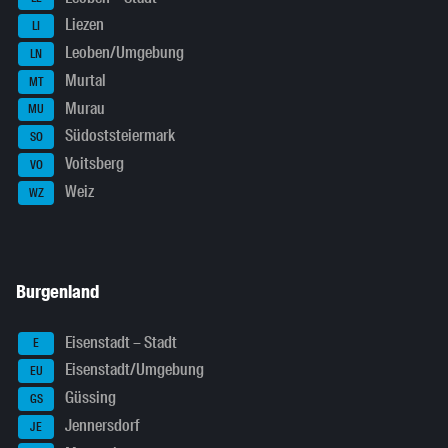
Liezen
LI
Leoben/Umgebung
LN
Murtal
MT
Murau
MU
Südoststeiermark
SO
Voitsberg
VO
Weiz
WZ
Burgenland
Eisenstadt – Stadt
E
Eisenstadt/Umgebung
EU
Güssing
GS
Jennersdorf
JE