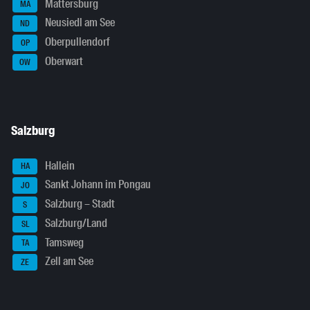
Mattersburg
MA
Neusiedl am See
ND
Oberpullendorf
OP
Oberwart
OW
Salzburg
Hallein
HA
Sankt Johann im Pongau
JO
Salzburg – Stadt
S
Salzburg/Land
SL
Tamsweg
TA
Zell am See
ZE