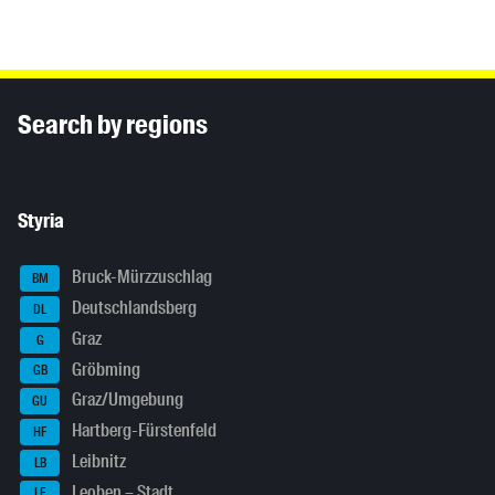
Inhaltsinformationen
Search by regions
Styria
Bruck-Mürzzuschlag
BM
Deutschlandsberg
DL
Graz
G
Gröbming
GB
Graz/Umgebung
GU
Hartberg-Fürstenfeld
HF
Leibnitz
LB
Leoben – Stadt
LE