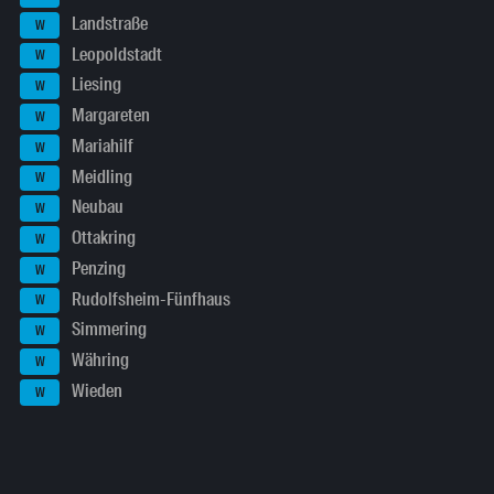
Landstraße
W
Leopoldstadt
W
Liesing
W
Margareten
W
Mariahilf
W
Meidling
W
Neubau
W
Ottakring
W
Penzing
W
Rudolfsheim-Fünfhaus
W
Simmering
W
Währing
W
Wieden
W