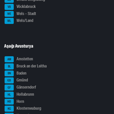
Vöcklabruck
VB
Wels – Stadt
WE
Wels/Land
WL
Aşağı Avusturya
Amstetten
AM
Bruck an der Leitha
BL
Baden
BN
Gmünd
GD
Gänserndorf
GF
Hollabrunn
HL
Horn
HO
Klosterneuburg
KG