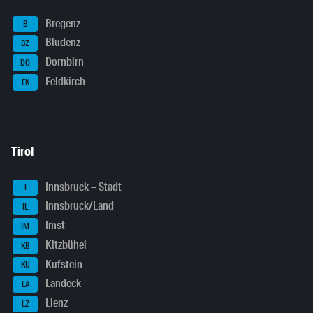
Bregenz
B
Bludenz
BZ
Dornbirn
DO
Feldkirch
FK
Tirol
Innsbruck – Stadt
I
Innsbruck/Land
IL
Imst
IM
Kitzbühel
KB
Kufstein
KU
Landeck
LA
Lienz
LZ