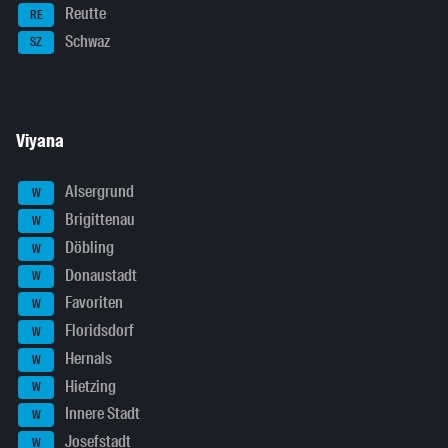
Reutte
RE
Schwaz
SZ
Viyana
Alsergrund
W
Brigittenau
W
Döbling
W
Donaustadt
W
Favoriten
W
Floridsdorf
W
Hernals
W
Hietzing
W
Innere Stadt
W
Josefstadt
W