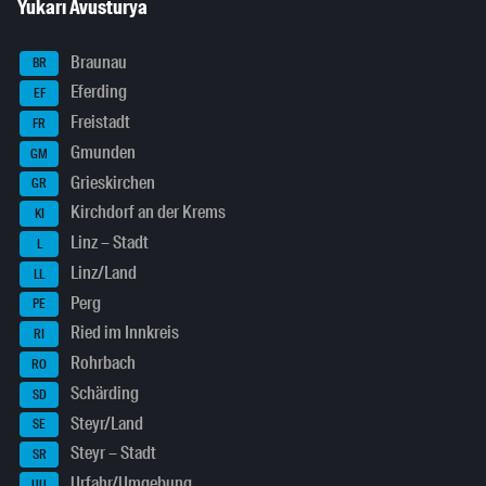
Yukarı Avusturya
Braunau
BR
Eferding
EF
Freistadt
FR
Gmunden
GM
Grieskirchen
GR
Kirchdorf an der Krems
KI
Linz – Stadt
L
Linz/Land
LL
Perg
PE
Ried im Innkreis
RI
Rohrbach
RO
Schärding
SD
Steyr/Land
SE
Steyr – Stadt
SR
Urfahr/Umgebung
UU