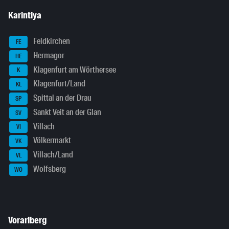
Karintiya
Feldkirchen
FE
Hermagor
HE
Klagenfurt am Wörthersee
K
Klagenfurt/Land
KL
Spittal an der Drau
SP
Sankt Veit an der Glan
SV
Villach
VI
Völkermarkt
VK
Villach/Land
VL
Wolfsberg
WO
Vorarlberg