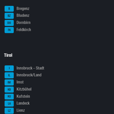
Bregenz
B
Bludenz
BZ
Dornbirn
DO
Feldkirch
FK
Tirol
Innsbruck – Stadt
I
Innsbruck/Land
IL
Imst
IM
Kitzbühel
KB
Kufstein
KU
Landeck
LA
Lienz
LZ