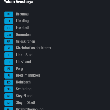
Yukarı Avusturya
Braunau
BR
Eferding
EF
Freistadt
FR
Gmunden
GM
Grieskirchen
GR
Kirchdorf an der Krems
KI
Linz – Stadt
L
Linz/Land
LL
Perg
PE
Ried im Innkreis
RI
Rohrbach
RO
Schärding
SD
Steyr/Land
SE
Steyr – Stadt
SR
Urfahr/Umgebung
UU