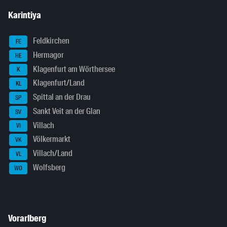
Karintiya
Feldkirchen
FE
Hermagor
HE
Klagenfurt am Wörthersee
K
Klagenfurt/Land
KL
Spittal an der Drau
SP
Sankt Veit an der Glan
SV
Villach
VI
Völkermarkt
VK
Villach/Land
VL
Wolfsberg
WO
Vorarlberg