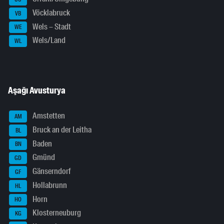
Vöcklabruck
VB
Wels – Stadt
WE
Wels/Land
WL
Aşağı Avusturya
Amstetten
AM
Bruck an der Leitha
BL
Baden
BN
Gmünd
GD
Gänserndorf
GF
Hollabrunn
HL
Horn
HO
Klosterneuburg
KG