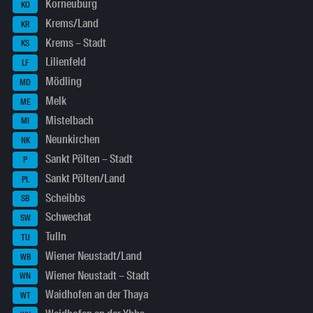
Korneuburg
KO
Krems/Land
KR
Krems – Stadt
KS
Lilienfeld
LF
Mödling
MD
Melk
ME
Mistelbach
MI
Neunkirchen
NK
Sankt Pölten – Stadt
P
Sankt Pölten/Land
PL
Scheibbs
SB
Schwechat
SW
Tulln
TU
Wiener Neustadt/Land
WB
Wiener Neustadt – Stadt
WN
Waidhofen an der Thaya
WT