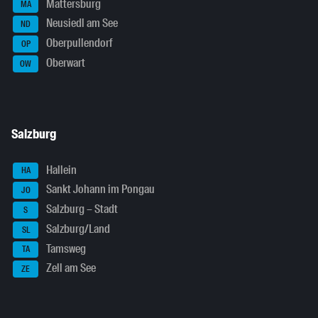
Mattersburg
MA
Neusiedl am See
ND
Oberpullendorf
OP
Oberwart
OW
Salzburg
Hallein
HA
Sankt Johann im Pongau
JO
Salzburg – Stadt
S
Salzburg/Land
SL
Tamsweg
TA
Zell am See
ZE