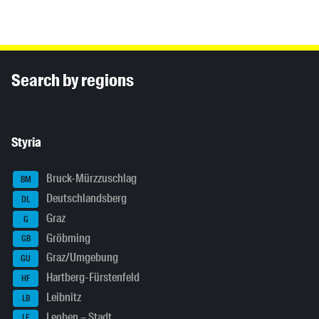
Inhaltsinformationen
Search by regions
Styria
Bruck-Mürzzuschlag
BM
Deutschlandsberg
DL
Graz
G
Gröbming
GB
Graz/Umgebung
GU
Hartberg-Fürstenfeld
HF
Leibnitz
LB
Leoben – Stadt
LE