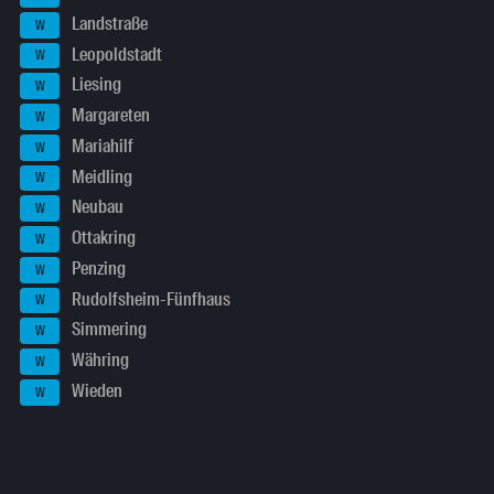
Landstraße
W
Leopoldstadt
W
Liesing
W
Margareten
W
Mariahilf
W
Meidling
W
Neubau
W
Ottakring
W
Penzing
W
Rudolfsheim-Fünfhaus
W
Simmering
W
Währing
W
Wieden
W