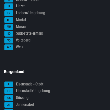
Liezen
LI
Leoben/Umgebung
LN
Murtal
MT
Murau
MU
Südoststeiermark
SO
Voitsberg
VO
Weiz
WZ
Burgenland
Eisenstadt – Stadt
E
Eisenstadt/Umgebung
EU
Güssing
GS
Jennersdorf
JE