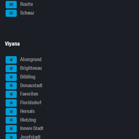
Reutte
RE
Schwaz
SZ
Viyana
Alsergrund
W
Brigittenau
W
Döbling
W
Donaustadt
W
Favoriten
W
Floridsdorf
W
Hernals
W
Hietzing
W
Innere Stadt
W
Josefstadt
W