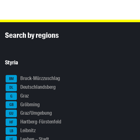
Inhaltsinformationen
Search by regions
Styria
Bruck-Mürzzuschlag
BM
Deutschlandsberg
DL
Graz
G
Gröbming
GB
Graz/Umgebung
GU
Hartberg-Fürstenfeld
HF
Leibnitz
LB
Leoben – Stadt
LE