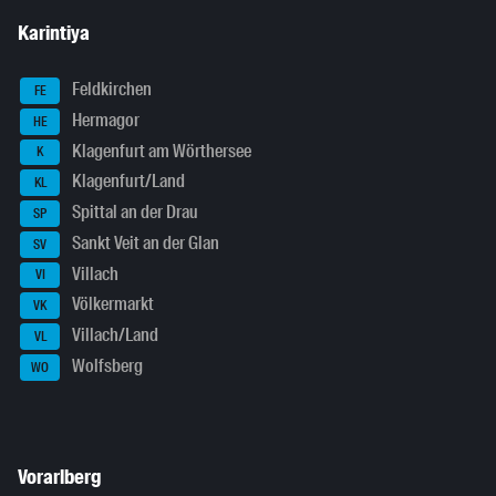
Karintiya
Feldkirchen
FE
Hermagor
HE
Klagenfurt am Wörthersee
K
Klagenfurt/Land
KL
Spittal an der Drau
SP
Sankt Veit an der Glan
SV
Villach
VI
Völkermarkt
VK
Villach/Land
VL
Wolfsberg
WO
Vorarlberg