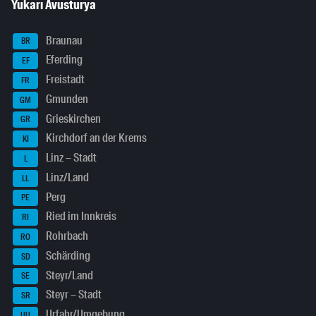
Yukarı Avusturya
Braunau
BR
Eferding
EF
Freistadt
FR
Gmunden
GM
Grieskirchen
GR
Kirchdorf an der Krems
KI
Linz – Stadt
L
Linz/Land
LL
Perg
PE
Ried im Innkreis
RI
Rohrbach
RO
Schärding
SD
Steyr/Land
SE
Steyr – Stadt
SR
Urfahr/Umgebung
UU