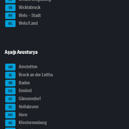
Vöcklabruck
VB
Wels – Stadt
WE
Wels/Land
WL
Aşağı Avusturya
Amstetten
AM
Bruck an der Leitha
BL
Baden
BN
Gmünd
GD
Gänserndorf
GF
Hollabrunn
HL
Horn
HO
Klosterneuburg
KG