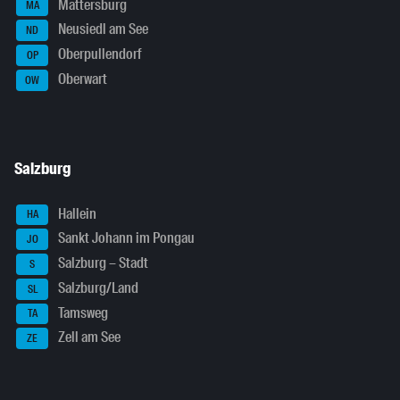
Mattersburg
MA
Neusiedl am See
ND
Oberpullendorf
OP
Oberwart
OW
Salzburg
Hallein
HA
Sankt Johann im Pongau
JO
Salzburg – Stadt
S
Salzburg/Land
SL
Tamsweg
TA
Zell am See
ZE