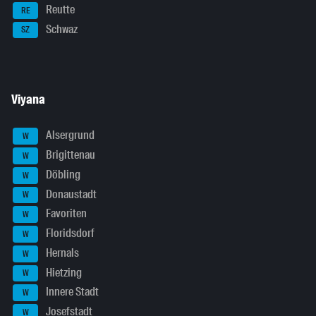
Reutte
RE
Schwaz
SZ
Viyana
Alsergrund
W
Brigittenau
W
Döbling
W
Donaustadt
W
Favoriten
W
Floridsdorf
W
Hernals
W
Hietzing
W
Innere Stadt
W
Josefstadt
W