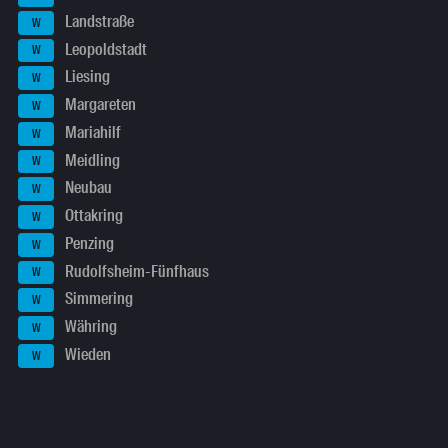
Landstraße
W
Leopoldstadt
W
Liesing
W
Margareten
W
Mariahilf
W
Meidling
W
Neubau
W
Ottakring
W
Penzing
W
Rudolfsheim-Fünfhaus
W
Simmering
W
Währing
W
Wieden
W