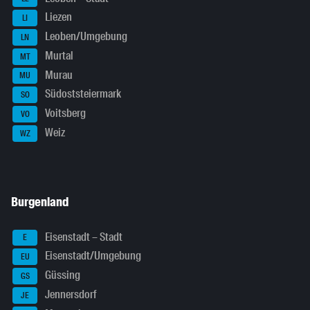
Liezen
LI
Leoben/Umgebung
LN
Murtal
MT
Murau
MU
Südoststeiermark
SO
Voitsberg
VO
Weiz
WZ
Burgenland
Eisenstadt – Stadt
E
Eisenstadt/Umgebung
EU
Güssing
GS
Jennersdorf
JE