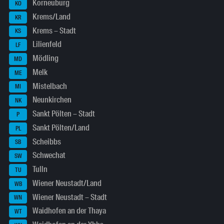
Korneuburg
KO
Krems/Land
KR
Krems – Stadt
KS
Lilienfeld
LF
Mödling
MD
Melk
ME
Mistelbach
MI
Neunkirchen
NK
Sankt Pölten – Stadt
P
Sankt Pölten/Land
PL
Scheibbs
SB
Schwechat
SW
Tulln
TU
Wiener Neustadt/Land
WB
Wiener Neustadt – Stadt
WN
Waidhofen an der Thaya
WT