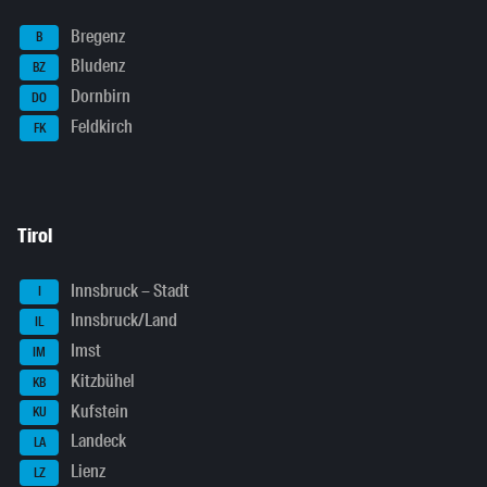
Bregenz
B
Bludenz
BZ
Dornbirn
DO
Feldkirch
FK
Tirol
Innsbruck – Stadt
I
Innsbruck/Land
IL
Imst
IM
Kitzbühel
KB
Kufstein
KU
Landeck
LA
Lienz
LZ