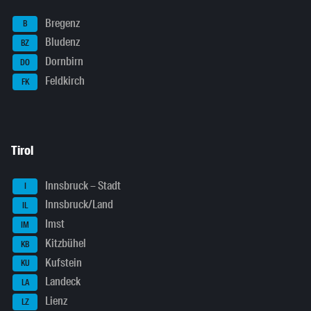
Bregenz
B
Bludenz
BZ
Dornbirn
DO
Feldkirch
FK
Tirol
Innsbruck – Stadt
I
Innsbruck/Land
IL
Imst
IM
Kitzbühel
KB
Kufstein
KU
Landeck
LA
Lienz
LZ