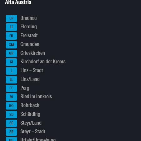
Alta Austria
Braunau
BR
Eferding
EF
Freistadt
FR
Gmunden
GM
Grieskirchen
GR
Kirchdorf an der Krems
KI
Linz – Stadt
L
Linz/Land
LL
Perg
PE
Ried im Innkreis
RI
Rohrbach
RO
Schärding
SD
Steyr/Land
SE
Steyr – Stadt
SR
Urfahr/Umgebung
UU