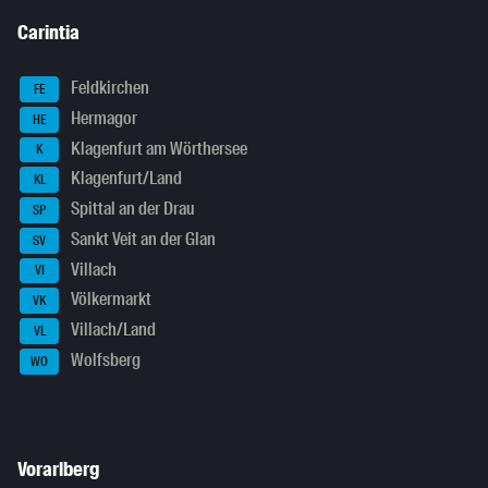
Carintia
Feldkirchen
FE
Hermagor
HE
Klagenfurt am Wörthersee
K
Klagenfurt/Land
KL
Spittal an der Drau
SP
Sankt Veit an der Glan
SV
Villach
VI
Völkermarkt
VK
Villach/Land
VL
Wolfsberg
WO
Vorarlberg