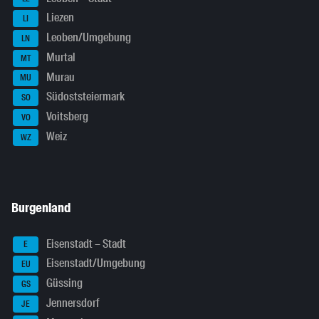
Liezen
LI
Leoben/Umgebung
LN
Murtal
MT
Murau
MU
Südoststeiermark
SO
Voitsberg
VO
Weiz
WZ
Burgenland
Eisenstadt – Stadt
E
Eisenstadt/Umgebung
EU
Güssing
GS
Jennersdorf
JE