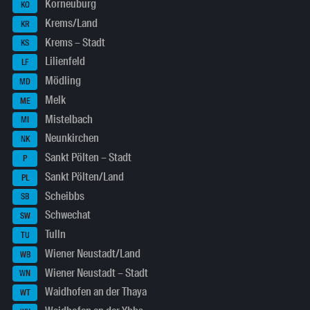
Korneuburg
KO
Krems/Land
KR
Krems – Stadt
KS
Lilienfeld
LF
Mödling
MD
Melk
ME
Mistelbach
MI
Neunkirchen
NK
Sankt Pölten – Stadt
P
Sankt Pölten/Land
PL
Scheibbs
SB
Schwechat
SW
Tulln
TU
Wiener Neustadt/Land
WB
Wiener Neustadt – Stadt
WN
Waidhofen an der Thaya
WT