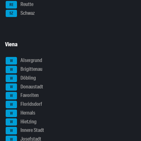
Reutte
RE
Schwaz
SZ
Viena
Alsergrund
W
Brigittenau
W
Döbling
W
Donaustadt
W
Favoriten
W
Floridsdorf
W
Hernals
W
Hietzing
W
Innere Stadt
W
Josefstadt
W