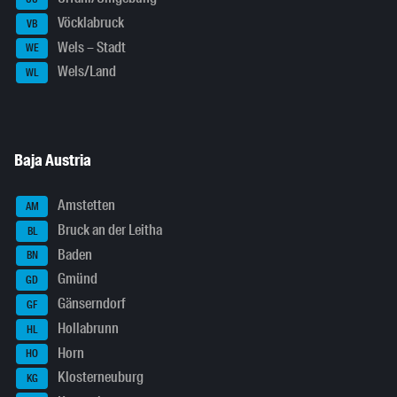
Vöcklabruck
VB
Wels – Stadt
WE
Wels/Land
WL
Baja Austria
Amstetten
AM
Bruck an der Leitha
BL
Baden
BN
Gmünd
GD
Gänserndorf
GF
Hollabrunn
HL
Horn
HO
Klosterneuburg
KG