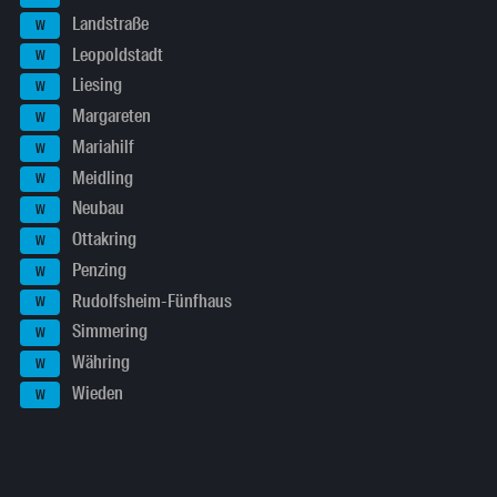
Landstraße
W
Leopoldstadt
W
Liesing
W
Margareten
W
Mariahilf
W
Meidling
W
Neubau
W
Ottakring
W
Penzing
W
Rudolfsheim-Fünfhaus
W
Simmering
W
Währing
W
Wieden
W