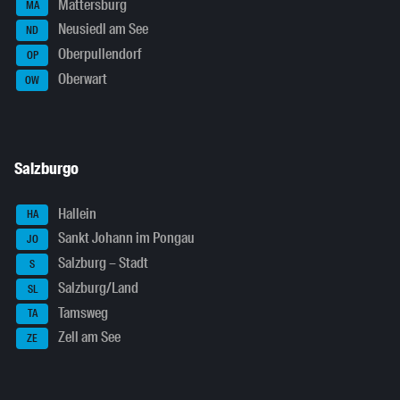
Mattersburg
MA
Neusiedl am See
ND
Oberpullendorf
OP
Oberwart
OW
Salzburgo
Hallein
HA
Sankt Johann im Pongau
JO
Salzburg – Stadt
S
Salzburg/Land
SL
Tamsweg
TA
Zell am See
ZE