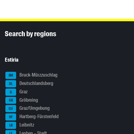
Inhaltsinformationen
Search by regions
Estiria
Bruck-Mürzzuschlag
BM
Deutschlandsberg
DL
Graz
G
Gröbming
GB
Graz/Umgebung
GU
Hartberg-Fürstenfeld
HF
Leibnitz
LB
Leoben – Stadt
LE