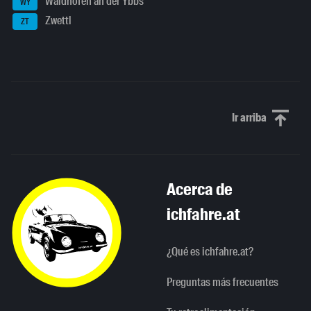
Waidhofen an der Ybbs
WY
Zwettl
ZT
Ir arriba
Scroll to th
Acerca de
ichfahre.at
¿Qué es ichfahre.at?
Preguntas más frecuentes