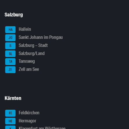
Salzburg
Hallein
HA
Sankt Johann im Pongau
JO
Salzburg – Stadt
S
Salzburg/Land
SL
Tamsweg
TA
Zell am See
ZE
Kärnten
Feldkirchen
FE
Hermagor
HE
Klagenfurt am Wörthersee