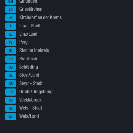
Gmunden
GM
Grieskirchen
GR
Kirchdorf an der Krems
KI
Linz – Stadt
L
Linz/Land
LL
Perg
PE
Ried im Innkreis
RI
Rohrbach
RO
Schärding
SD
Steyr/Land
SE
Steyr – Stadt
SR
Urfahr/Umgebung
UU
Vöcklabruck
VB
Wels – Stadt
WE
Wels/Land
WL