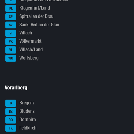
K
Klagenfurt/Land
KL
Spittal an der Drau
SP
Sankt Veit an der Glan
SV
Villach
VI
Völkermarkt
VK
Villach/Land
VL
Wolfsberg
WO
Vorarlberg
Bregenz
B
Bludenz
BZ
Dornbirn
DO
Feldkirch
FK