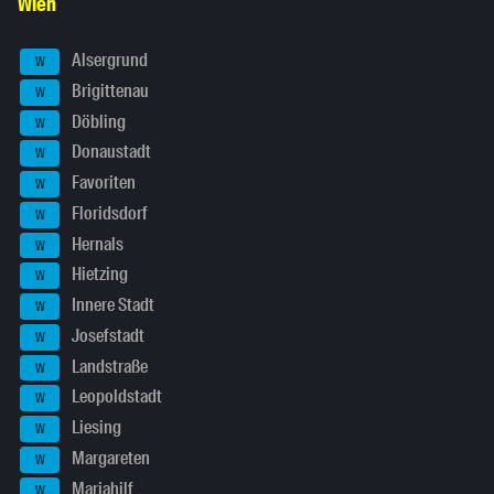
Wien
Alsergrund
W
Brigittenau
W
Döbling
W
Donaustadt
W
Favoriten
W
Floridsdorf
W
Hernals
W
Hietzing
W
Innere Stadt
W
Josefstadt
W
Landstraße
W
Leopoldstadt
W
Liesing
W
Margareten
W
Mariahilf
W