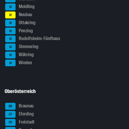
Meidling
W
Neubau
W
Ottakring
W
Penzing
W
Rudolfsheim-Fünfhaus
W
Simmering
W
Währing
W
Wieden
W
Oberösterreich
Braunau
BR
Eferding
EF
Freistadt
FR