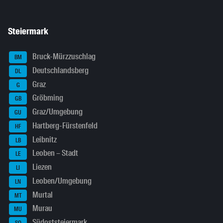
Steiermark
Bruck-Mürzzuschlag
BM
Deutschlandsberg
DL
Graz
G
Gröbming
GB
Graz/Umgebung
GU
Hartberg-Fürstenfeld
HF
Leibnitz
LB
Leoben – Stadt
LE
Liezen
LI
Leoben/Umgebung
LN
Murtal
MT
Murau
MU
Südoststeiermark