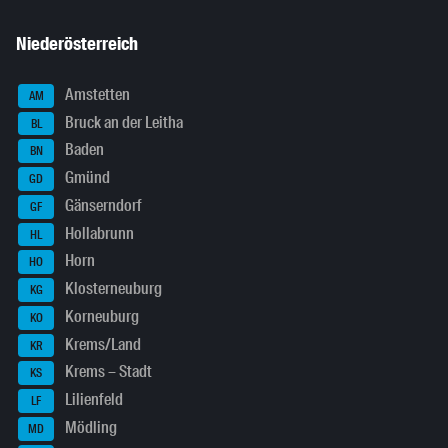
Niederösterreich
Amstetten
AM
Bruck an der Leitha
BL
Baden
BN
Gmünd
GD
Gänserndorf
GF
Hollabrunn
HL
Horn
HO
Klosterneuburg
KG
Korneuburg
KO
Krems/Land
KR
Krems – Stadt
KS
Lilienfeld
LF
Mödling
MD