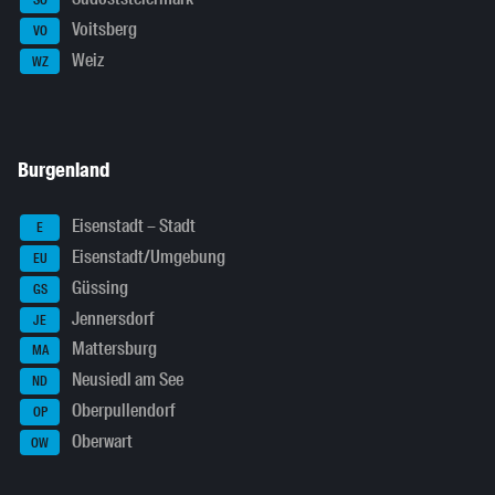
SO
Voitsberg
VO
Weiz
WZ
Burgenland
Eisenstadt – Stadt
E
Eisenstadt/Umgebung
EU
Güssing
GS
Jennersdorf
JE
Mattersburg
MA
Neusiedl am See
ND
Oberpullendorf
OP
Oberwart
OW