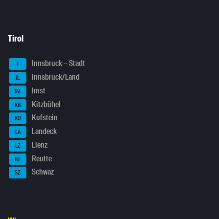
Tirol
Innsbruck – Stadt
I
Innsbruck/Land
IL
Imst
IM
Kitzbühel
KB
Kufstein
KU
Landeck
LA
Lienz
LZ
Reutte
RE
Schwaz
SZ