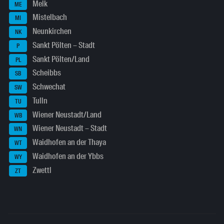
Melk
ME
Mistelbach
MI
Neunkirchen
NK
Sankt Pölten – Stadt
P
Sankt Pölten/Land
PL
Scheibbs
SB
Schwechat
SW
Tulln
TU
Wiener Neustadt/Land
WB
Wiener Neustadt – Stadt
WN
Waidhofen an der Thaya
WT
Waidhofen an der Ybbs
WY
Zwettl
ZT