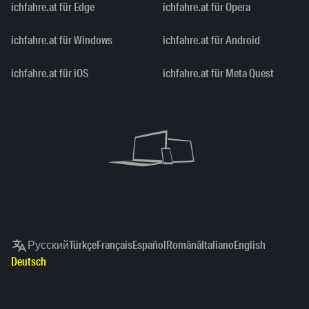
ichfahre.at für Edge
ichfahre.at für Opera
ichfahre.at für Windows
ichfahre.at für Android
ichfahre.at für iOS
ichfahre.at für Meta Quest
Русский
Türkçe
Français
Español
Română
Italiano
English
Deutsch