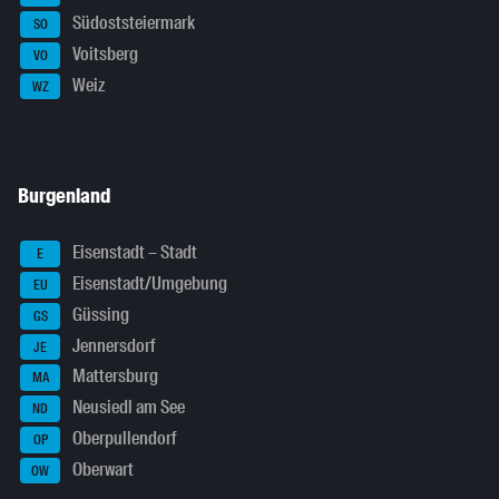
Südoststeiermark
SO
Voitsberg
VO
Weiz
WZ
Burgenland
Eisenstadt – Stadt
E
Eisenstadt/Umgebung
EU
Güssing
GS
Jennersdorf
JE
Mattersburg
MA
Neusiedl am See
ND
Oberpullendorf
OP
Oberwart
OW