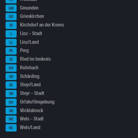
Gmunden
GM
Grieskirchen
GR
Kirchdorf an der Krems
KI
Linz – Stadt
L
Linz/Land
LL
Perg
PE
Ried im Innkreis
RI
Rohrbach
RO
Schärding
SD
Steyr/Land
SE
Steyr – Stadt
SR
Urfahr/Umgebung
UU
Vöcklabruck
VB
Wels – Stadt
WE
Wels/Land
WL