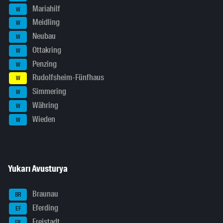
Mariahilf
W
Meidling
W
Neubau
W
Ottakring
W
Penzing
W
Rudolfsheim-Fünfhaus
W
Simmering
W
Währing
W
Wieden
W
Yukarı Avusturya
Braunau
BR
Eferding
EF
Freistadt
FR