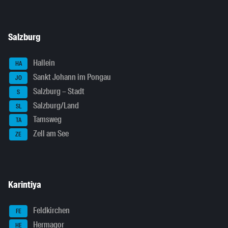
Salzburg
Hallein
HA
Sankt Johann im Pongau
JO
Salzburg – Stadt
S
Salzburg/Land
SL
Tamsweg
TA
Zell am See
ZE
Karintiya
Feldkirchen
FE
Hermagor
HE