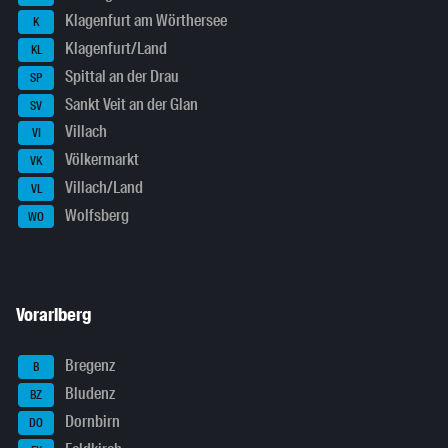
Klagenfurt am Wörthersee
K
Klagenfurt/Land
KL
Spittal an der Drau
SP
Sankt Veit an der Glan
SV
Villach
VI
Völkermarkt
VK
Villach/Land
VL
Wolfsberg
WO
Vorarlberg
Bregenz
B
Bludenz
BZ
Dornbirn
DO