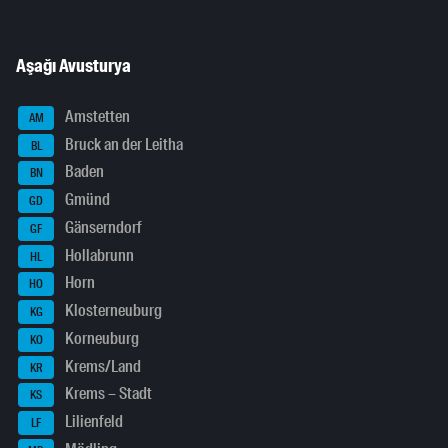
Aşağı Avusturya
Amstetten
AM
Bruck an der Leitha
BL
Baden
BN
Gmünd
GD
Gänserndorf
GF
Hollabrunn
HL
Horn
HO
Klosterneuburg
KG
Korneuburg
KO
Krems/Land
KR
Krems – Stadt
KS
Lilienfeld
LF