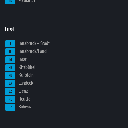
Feldkirch
FK
Tirol
Innsbruck – Stadt
I
Innsbruck/Land
IL
Imst
IM
Kitzbühel
KB
Kufstein
KU
Landeck
LA
Lienz
LZ
Reutte
RE
Schwaz
SZ