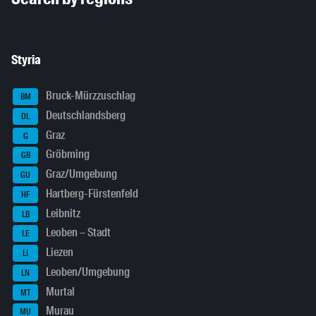
Styria
Bruck-Mürzzuschlag
BM
Deutschlandsberg
DL
Graz
G
Gröbming
GB
Graz/Umgebung
GU
Hartberg-Fürstenfeld
HF
Leibnitz
LB
Leoben – Stadt
LE
Liezen
LI
Leoben/Umgebung
LN
Murtal
MT
Murau
MU