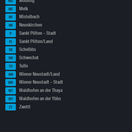
Mödling
MD
Melk
ME
Mistelbach
MI
Neunkirchen
NK
Sankt Pölten – Stadt
P
Sankt Pölten/Land
PL
Scheibbs
SB
Schwechat
SW
Tulln
TU
Wiener Neustadt/Land
WB
Wiener Neustadt – Stadt
WN
Waidhofen an der Thaya
WT
Waidhofen an der Ybbs
WY
Zwettl
ZT