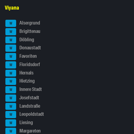
Viyana
Alsergrund
W
Brigittenau
W
Döbling
W
Donaustadt
W
Favoriten
W
Floridsdorf
W
Hernals
W
Hietzing
W
Innere Stadt
W
Josefstadt
W
Landstraße
W
Leopoldstadt
W
Liesing
W
Margareten
W