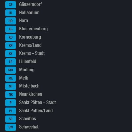
Gänserndorf
GF
Hollabrunn
HL
Horn
HO
Klosterneuburg
KG
Korneuburg
KO
Krems/Land
KR
Krems – Stadt
KS
Lilienfeld
LF
Mödling
MD
Melk
ME
Mistelbach
MI
Neunkirchen
NK
Sankt Pölten – Stadt
P
Sankt Pölten/Land
PL
Scheibbs
SB
Schwechat
SW