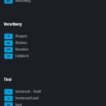
Wolfsberg
WO
Vorarlberg
Bregenz
B
Bludenz
BZ
Dornbirn
DO
Feldkirch
FK
Tirol
Innsbruck – Stadt
I
Innsbruck/Land
IL
Imst
IM