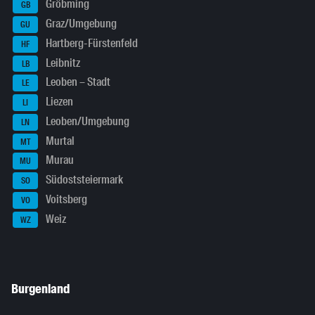
Gröbming
GB
Graz/Umgebung
GU
Hartberg-Fürstenfeld
HF
Leibnitz
LB
Leoben – Stadt
LE
Liezen
LI
Leoben/Umgebung
LN
Murtal
MT
Murau
MU
Südoststeiermark
SO
Voitsberg
VO
Weiz
WZ
Burgenland