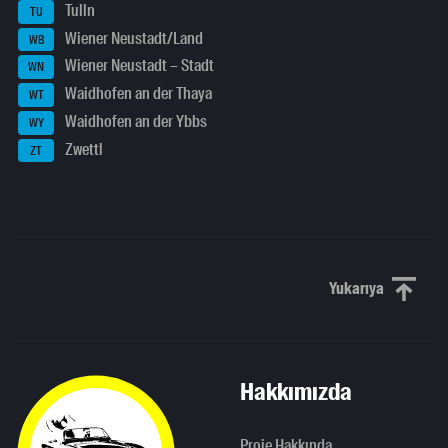
Tulln
TU
Wiener Neustadt/Land
WB
Wiener Neustadt – Stadt
WN
Waidhofen an der Thaya
WT
Waidhofen an der Ybbs
WY
Zwettl
ZT
Yukarıya
Yukarı kaydı
Hakkımızda
Proje Hakkında