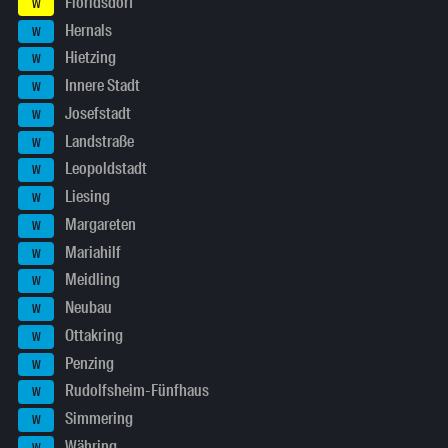
Floridsdorf
W
Hernals
W
Hietzing
W
Innere Stadt
W
Josefstadt
W
Landstraße
W
Leopoldstadt
W
Liesing
W
Margareten
W
Mariahilf
W
Meidling
W
Neubau
W
Ottakring
W
Penzing
W
Rudolfsheim-Fünfhaus
W
Simmering
W
Währing
W