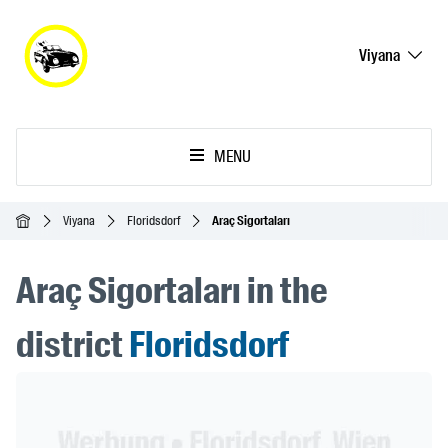
Viyana
MENU
Ana Sayfa
Viyana
Floridsdorf
Araç Sigortaları
Araç Sigortaları in the
district
Floridsdorf
Header Banner