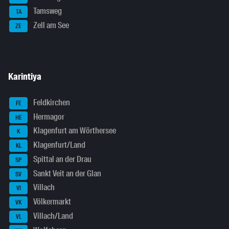
Tamsweg
TA
Zell am See
ZE
Karintiya
Feldkirchen
FE
Hermagor
HE
Klagenfurt am Wörthersee
K
Klagenfurt/Land
KL
Spittal an der Drau
SP
Sankt Veit an der Glan
SV
Villach
VI
Völkermarkt
VK
Villach/Land
VL