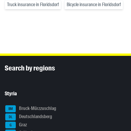
Truck insurance in Floridsdorf
Bicycle insurance in Floridsdorf
Inhaltsinformationen
Search by regions
Styria
Bruck-Mürzzuschlag
BM
Deutschlandsberg
DL
Graz
G