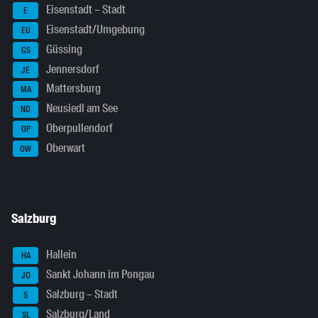
Eisenstadt – Stadt
E
Eisenstadt/Umgebung
EU
Güssing
GS
Jennersdorf
JE
Mattersburg
MA
Neusiedl am See
ND
Oberpullendorf
OP
Oberwart
OW
Salzburg
Hallein
HA
Sankt Johann im Pongau
JO
Salzburg – Stadt
S
Salzburg/Land
SL