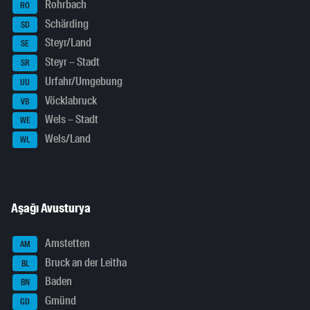
Rohrbach
RO
Schärding
SD
Steyr/Land
SE
Steyr – Stadt
SR
Urfahr/Umgebung
UU
Vöcklabruck
VB
Wels – Stadt
WE
Wels/Land
WL
Aşağı Avusturya
Amstetten
AM
Bruck an der Leitha
BL
Baden
BN
Gmünd
GD