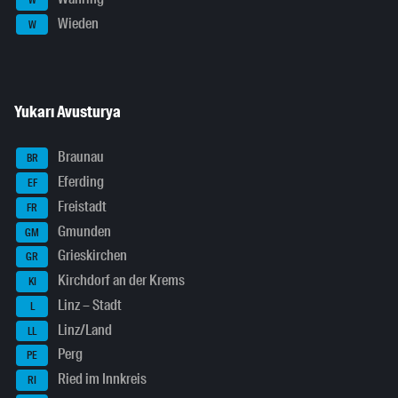
Wieden
W
Yukarı Avusturya
Braunau
BR
Eferding
EF
Freistadt
FR
Gmunden
GM
Grieskirchen
GR
Kirchdorf an der Krems
KI
Linz – Stadt
L
Linz/Land
LL
Perg
PE
Ried im Innkreis
RI