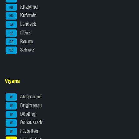
Kitzbühel
KB
Kufstein
KU
Landeck
LA
Lienz
LZ
Reutte
RE
Schwaz
SZ
Viyana
Alsergrund
W
Brigittenau
W
Döbling
W
Donaustadt
W
Favoriten
W