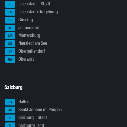
Eisenstadt – Stadt
E
Eisenstadt/Umgebung
EU
Güssing
GS
Jennersdorf
JE
Mattersburg
MA
Neusiedl am See
ND
Oberpullendorf
OP
Oberwart
OW
Salzburg
Hallein
HA
Sankt Johann im Pongau
JO
Salzburg – Stadt
S
Salzburg/Land
SL