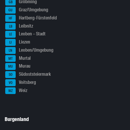
Gröbming
GB
Graz/Umgebung
GU
Hartberg-Fürstenfeld
HF
Leibnitz
LB
Leoben – Stadt
LE
Liezen
LI
Leoben/Umgebung
LN
Murtal
MT
Murau
MU
Südoststeiermark
SO
Voitsberg
VO
Weiz
WZ
Burgenland