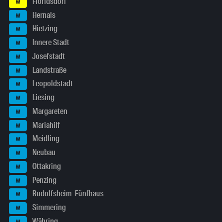
Floridsdorf
W
Hernals
W
Hietzing
W
Innere Stadt
W
Josefstadt
W
Landstraße
W
Leopoldstadt
W
Liesing
W
Margareten
W
Mariahilf
W
Meidling
W
Neubau
W
Ottakring
W
Penzing
W
Rudolfsheim-Fünfhaus
W
Simmering
W
Währing
W