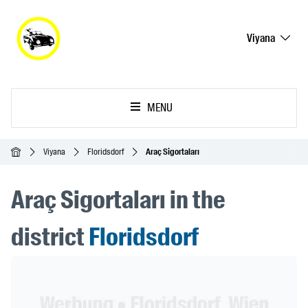
Viyana
MENU
Ana Sayfa
Viyana
Floridsdorf
Araç Sigortaları
Araç Sigortaları in the
district
Floridsdorf
Header Banner