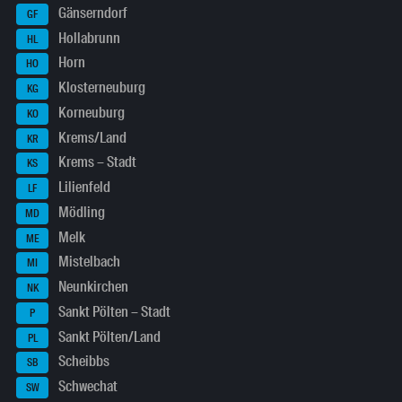
Gänserndorf
GF
Hollabrunn
HL
Horn
HO
Klosterneuburg
KG
Korneuburg
KO
Krems/Land
KR
Krems – Stadt
KS
Lilienfeld
LF
Mödling
MD
Melk
ME
Mistelbach
MI
Neunkirchen
NK
Sankt Pölten – Stadt
P
Sankt Pölten/Land
PL
Scheibbs
SB
Schwechat
SW