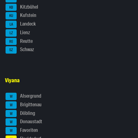
Kitzbühel
KB
Kufstein
KU
Landeck
LA
Lienz
LZ
Reutte
RE
Schwaz
SZ
Viyana
Alsergrund
W
Brigittenau
W
Döbling
W
Donaustadt
W
Favoriten
W