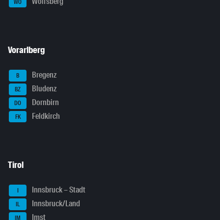
Wolfsberg
WO
Vorarlberg
Bregenz
B
Bludenz
BZ
Dornbirn
DO
Feldkirch
FK
Tirol
Innsbruck – Stadt
I
Innsbruck/Land
IL
Imst
IM