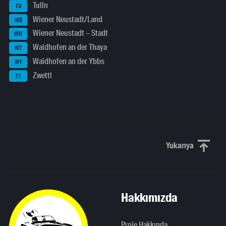
Tulln
TU
Wiener Neustadt/Land
WB
Wiener Neustadt – Stadt
WN
Waidhofen an der Thaya
WT
Waidhofen an der Ybbs
WY
Zwettl
ZT
Yukarıya
Yukarı kaydı
Hakkımızda
Proje Hakkında