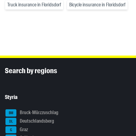
Truck insurance in Floridsdorf
Bicycle insurance in Floridsdorf
Inhaltsinformationen
Search by regions
Styria
Bruck-Mürzzuschlag
BM
Deutschlandsberg
DL
Graz
G