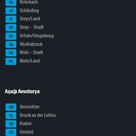
Rohrbach
RO
Schärding
SD
Steyr/Land
SE
Steyr – Stadt
SR
Urfahr/Umgebung
UU
Vöcklabruck
VB
Wels – Stadt
WE
Wels/Land
WL
Aşağı Avusturya
Amstetten
AM
Bruck an der Leitha
BL
Baden
BN
Gmünd
GD