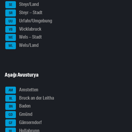
Steyr/Land
SE
Steyr – Stadt
SR
Urfahr/Umgebung
UU
Vöcklabruck
VB
Wels – Stadt
WE
Wels/Land
WL
Aşağı Avusturya
Amstetten
AM
Bruck an der Leitha
BL
Baden
BN
Gmünd
GD
Gänserndorf
GF
Hollabrunn
HL