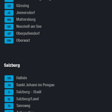
Güssing
GS
Jennersdorf
JE
Mattersburg
MA
Neusiedl am See
ND
Oberpullendorf
OP
Oberwart
OW
Salzburg
Hallein
HA
Sankt Johann im Pongau
JO
Salzburg – Stadt
S
Salzburg/Land
SL
Tamsweg
TA