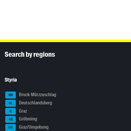
Inhaltsinformationen
Search by regions
Styria
Bruck-Mürzzuschlag
BM
Deutschlandsberg
DL
Graz
G
Gröbming
GB
Graz/Umgebung
GU