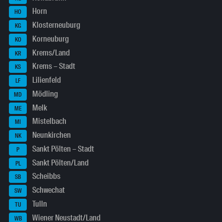
Horn
HO
Klosterneuburg
KG
Korneuburg
KO
Krems/Land
KR
Krems – Stadt
KS
Lilienfeld
LF
Mödling
MD
Melk
ME
Mistelbach
MI
Neunkirchen
NK
Sankt Pölten – Stadt
P
Sankt Pölten/Land
PL
Scheibbs
SB
Schwechat
SW
Tulln
TU
Wiener Neustadt/Land
WB