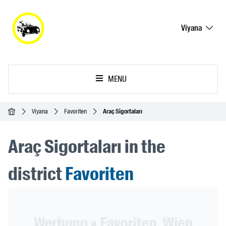
Viyana
MENU
Ana Sayfa
Viyana
Favoriten
Araç Sigortaları
Araç Sigortaları in the
district
Favoriten
Header Banner