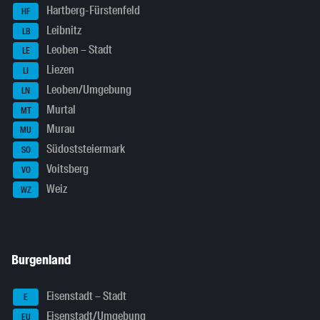
Hartberg-Fürstenfeld
HF
Leibnitz
LB
Leoben – Stadt
LE
Liezen
LI
Leoben/Umgebung
LN
Murtal
MT
Murau
MU
Südoststeiermark
SO
Voitsberg
VO
Weiz
WZ
Burgenland
Eisenstadt – Stadt
E
Eisenstadt/Umgebung
EU