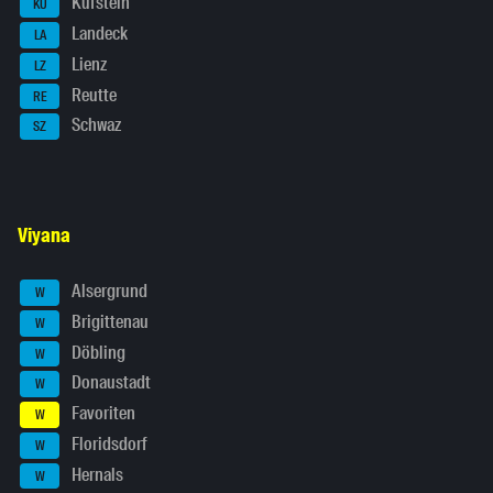
Kufstein
KU
Landeck
LA
Lienz
LZ
Reutte
RE
Schwaz
SZ
Viyana
Alsergrund
W
Brigittenau
W
Döbling
W
Donaustadt
W
Favoriten
W
Floridsdorf
W
Hernals
W