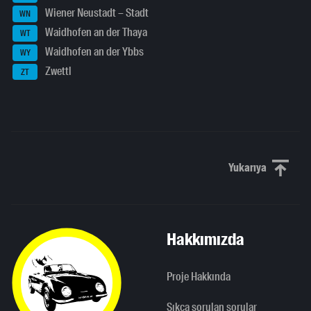
Wiener Neustadt – Stadt
WN
Waidhofen an der Thaya
WT
Waidhofen an der Ybbs
WY
Zwettl
ZT
Yukarıya
Yukarı kaydı
Hakkımızda
Proje Hakkında
Sıkça sorulan sorular