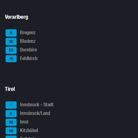
Vorarlberg
Bregenz
B
Bludenz
BZ
Dornbirn
DO
Feldkirch
FK
Tirol
Innsbruck – Stadt
I
Innsbruck/Land
IL
Imst
IM
Kitzbühel
KB