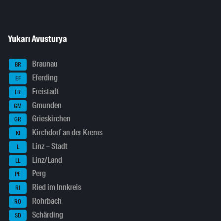
Yukarı Avusturya
Braunau
BR
Eferding
EF
Freistadt
FR
Gmunden
GM
Grieskirchen
GR
Kirchdorf an der Krems
KI
Linz – Stadt
L
Linz/Land
LL
Perg
PE
Ried im Innkreis
RI
Rohrbach
RO
Schärding
SD