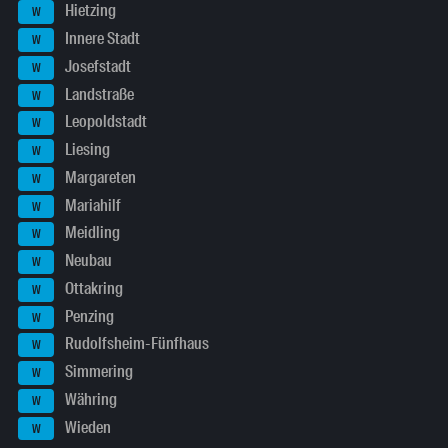
Hietzing
W
Innere Stadt
W
Josefstadt
W
Landstraße
W
Leopoldstadt
W
Liesing
W
Margareten
W
Mariahilf
W
Meidling
W
Neubau
W
Ottakring
W
Penzing
W
Rudolfsheim-Fünfhaus
W
Simmering
W
Währing
W
Wieden
W