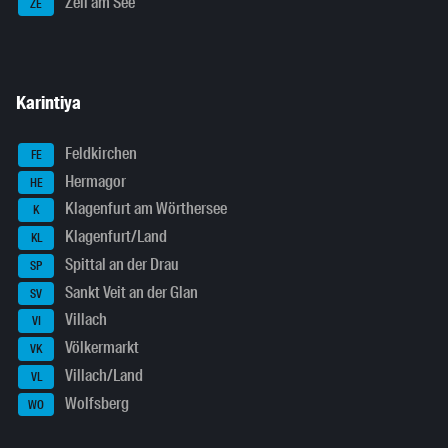
Zell am See
ZE
Karintiya
Feldkirchen
FE
Hermagor
HE
Klagenfurt am Wörthersee
K
Klagenfurt/Land
KL
Spittal an der Drau
SP
Sankt Veit an der Glan
SV
Villach
VI
Völkermarkt
VK
Villach/Land
VL
Wolfsberg
WO