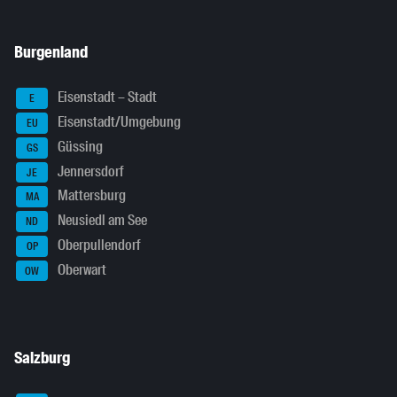
Burgenland
Eisenstadt – Stadt
E
Eisenstadt/Umgebung
EU
Güssing
GS
Jennersdorf
JE
Mattersburg
MA
Neusiedl am See
ND
Oberpullendorf
OP
Oberwart
OW
Salzburg