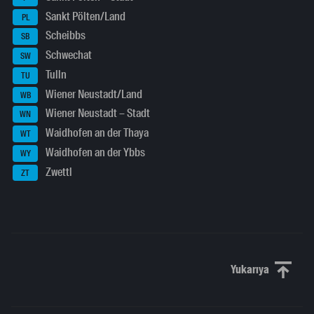
Sankt Pölten/Land
PL
Scheibbs
SB
Schwechat
SW
Tulln
TU
Wiener Neustadt/Land
WB
Wiener Neustadt – Stadt
WN
Waidhofen an der Thaya
WT
Waidhofen an der Ybbs
WY
Zwettl
ZT
Yukarıya
Yukarı kaydı