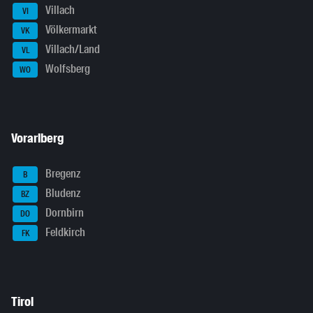
Villach
VI
Völkermarkt
VK
Villach/Land
VL
Wolfsberg
WO
Vorarlberg
Bregenz
B
Bludenz
BZ
Dornbirn
DO
Feldkirch
FK
Tirol