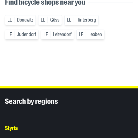
Find bicycle shops near you
LE
Donawitz
LE
Göss
LE
Hinterberg
LE
Judendorf
LE
Leitendorf
LE
Leoben
Inhaltsinformationen
Search by regions
Styria