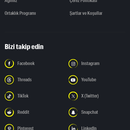
Ağımız
Çerez Politikası
Ortaklık Programı
Şartlar ve Koşullar
Bizi takip edin
Facebook
Instagram
Threads
YouTube
TikTok
X (Twitter)
Reddit
Snapchat
Pinterest
LinkedIn