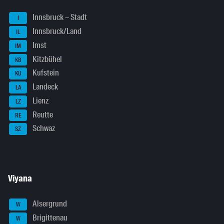
Innsbruck – Stadt
I
Innsbruck/Land
IL
Imst
IM
Kitzbühel
KB
Kufstein
KU
Landeck
LA
Lienz
LZ
Reutte
RE
Schwaz
SZ
Viyana
Alsergrund
W
Brigittenau
W