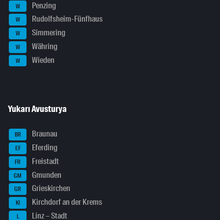
Penzing
W
Rudolfsheim-Fünfhaus
W
Simmering
W
Währing
W
Wieden
W
Yukarı Avusturya
Braunau
BR
Eferding
EF
Freistadt
FR
Gmunden
GM
Grieskirchen
GR
Kirchdorf an der Krems
KI
Linz – Stadt
L