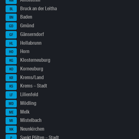
AM
Bruck an der Leitha
BL
Baden
BN
Gmünd
GD
Gänserndorf
GF
Hollabrunn
HL
Horn
HO
Klosterneuburg
KG
Korneuburg
KO
Krems/Land
KR
Krems – Stadt
KS
Lilienfeld
LF
Mödling
MD
Melk
ME
Mistelbach
MI
Neunkirchen
NK
Sankt Pölten – Stadt
P