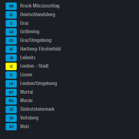
Bruck-Mürzzuschlag
BM
Deutschlandsberg
DL
Graz
G
Gröbming
GB
Graz/Umgebung
GU
Hartberg-Fürstenfeld
HF
Leibnitz
LB
Leoben – Stadt
LE
Liezen
LI
Leoben/Umgebung
LN
Murtal
MT
Murau
MU
Südoststeiermark
SO
Voitsberg
VO
Weiz
WZ