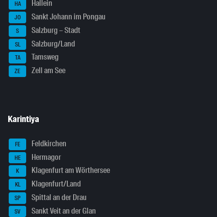
Hallein
HA
Sankt Johann im Pongau
JO
Salzburg – Stadt
S
Salzburg/Land
SL
Tamsweg
TA
Zell am See
ZE
Karintiya
Feldkirchen
FE
Hermagor
HE
Klagenfurt am Wörthersee
K
Klagenfurt/Land
KL
Spittal an der Drau
SP
Sankt Veit an der Glan
SV