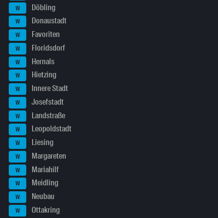
Döbling
W
Donaustadt
W
Favoriten
W
Floridsdorf
W
Hernals
W
Hietzing
W
Innere Stadt
W
Josefstadt
W
Landstraße
W
Leopoldstadt
W
Liesing
W
Margareten
W
Mariahilf
W
Meidling
W
Neubau
W
Ottakring
W