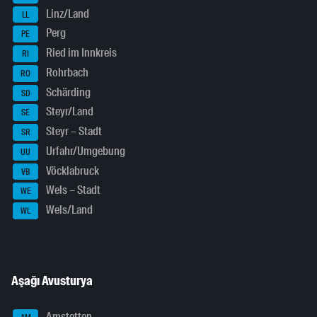
Linz/Land
LL
Perg
PE
Ried im Innkreis
RI
Rohrbach
RO
Schärding
SD
Steyr/Land
SE
Steyr – Stadt
SR
Urfahr/Umgebung
UU
Vöcklabruck
VB
Wels – Stadt
WE
Wels/Land
WL
Aşağı Avusturya
Amstetten