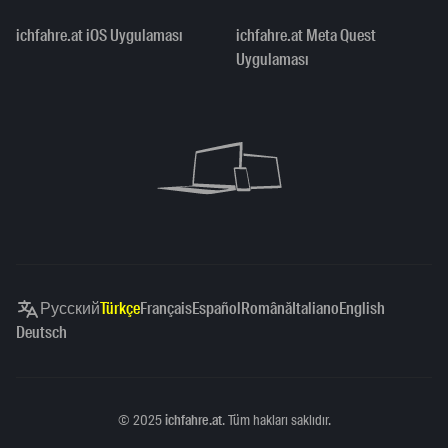
ichfahre.at iOS Uygulaması
ichfahre.at Meta Quest
Uygulaması
Русский
Türkçe
Français
Español
Română
Italiano
English
Deutsch
Copyright
©
2025
ichfahre.at
. Tüm hakları saklıdır.