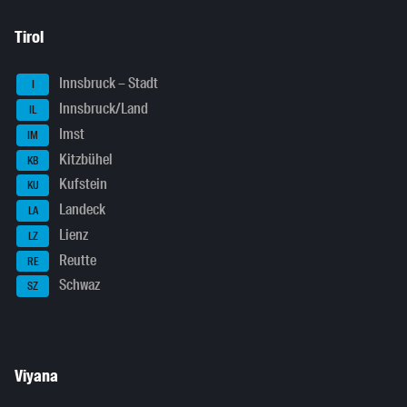
Tirol
Innsbruck – Stadt
I
Innsbruck/Land
IL
Imst
IM
Kitzbühel
KB
Kufstein
KU
Landeck
LA
Lienz
LZ
Reutte
RE
Schwaz
SZ
Viyana