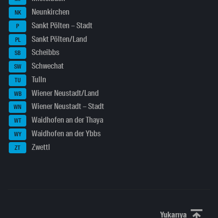
Neunkirchen
NK
Sankt Pölten – Stadt
P
Sankt Pölten/Land
PL
Scheibbs
SB
Schwechat
SW
Tulln
TU
Wiener Neustadt/Land
WB
Wiener Neustadt – Stadt
WN
Waidhofen an der Thaya
WT
Waidhofen an der Ybbs
WY
Zwettl
ZT
Yukarıya