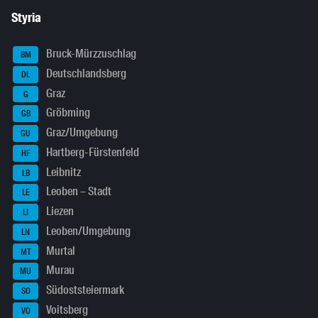
Styria
Bruck-Mürzzuschlag
BM
Deutschlandsberg
DL
Graz
G
Gröbming
GB
Graz/Umgebung
GU
Hartberg-Fürstenfeld
HF
Leibnitz
LB
Leoben – Stadt
LE
Liezen
LI
Leoben/Umgebung
LN
Murtal
MT
Murau
MU
Südoststeiermark
SO
Voitsberg
VO