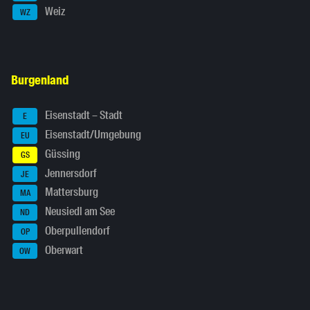
Weiz
WZ
Burgenland
Eisenstadt – Stadt
E
Eisenstadt/Umgebung
EU
Güssing
GS
Jennersdorf
JE
Mattersburg
MA
Neusiedl am See
ND
Oberpullendorf
OP
Oberwart
OW