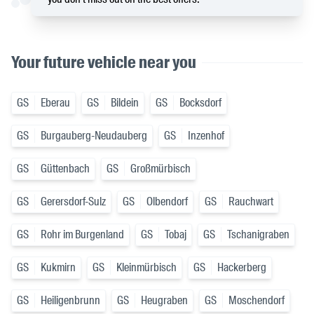
Your future vehicle near you
GS
Eberau
GS
Bildein
GS
Bocksdorf
GS
Burgauberg-Neudauberg
GS
Inzenhof
GS
Güttenbach
GS
Großmürbisch
GS
Gerersdorf-Sulz
GS
Olbendorf
GS
Rauchwart
GS
Rohr im Burgenland
GS
Tobaj
GS
Tschanigraben
GS
Kukmirn
GS
Kleinmürbisch
GS
Hackerberg
GS
Heiligenbrunn
GS
Heugraben
GS
Moschendorf