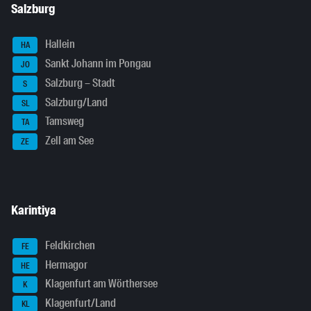
Salzburg
Hallein
HA
Sankt Johann im Pongau
JO
Salzburg – Stadt
S
Salzburg/Land
SL
Tamsweg
TA
Zell am See
ZE
Karintiya
Feldkirchen
FE
Hermagor
HE
Klagenfurt am Wörthersee
K
Klagenfurt/Land
KL