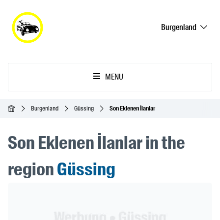
Burgenland
MENU
Ana Sayfa
Burgenland
Güssing
Son Eklenen İlanlar
Son Eklenen İlanlar in the
region
Güssing
Header Banner