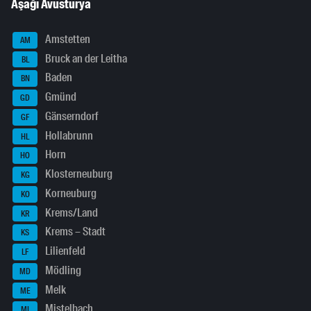
Aşağı Avusturya
Amstetten
AM
Bruck an der Leitha
BL
Baden
BN
Gmünd
GD
Gänserndorf
GF
Hollabrunn
HL
Horn
HO
Klosterneuburg
KG
Korneuburg
KO
Krems/Land
KR
Krems – Stadt
KS
Lilienfeld
LF
Mödling
MD
Melk
ME
Mistelbach
MI