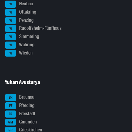
Neubau
W
Ottakring
W
Penzing
W
Rudolfsheim-Fünfhaus
W
Simmering
W
Währing
W
Wieden
W
Yukarı Avusturya
Braunau
BR
Eferding
EF
Freistadt
FR
Gmunden
GM
Grieskirchen
GR