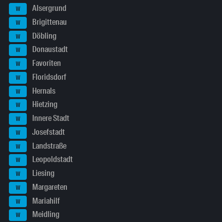
Alsergrund
W
Brigittenau
W
Döbling
W
Donaustadt
W
Favoriten
W
Floridsdorf
W
Hernals
W
Hietzing
W
Innere Stadt
W
Josefstadt
W
Landstraße
W
Leopoldstadt
W
Liesing
W
Margareten
W
Mariahilf
W
Meidling
W