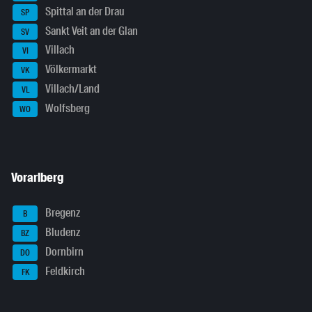
Spittal an der Drau
SP
Sankt Veit an der Glan
SV
Villach
VI
Völkermarkt
VK
Villach/Land
VL
Wolfsberg
WO
Vorarlberg
Bregenz
B
Bludenz
BZ
Dornbirn
DO
Feldkirch
FK