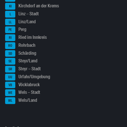
Kirchdorf an der Krems
KI
Linz – Stadt
L
Linz/Land
LL
Perg
PE
Ried im Innkreis
RI
Rohrbach
RO
Schärding
SD
Steyr/Land
SE
Steyr – Stadt
SR
Urfahr/Umgebung
UU
Vöcklabruck
VB
Wels – Stadt
WE
Wels/Land
WL