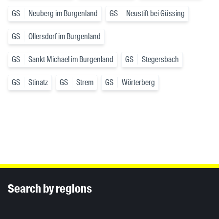
GS
Neuberg im Burgenland
GS
Neustift bei Güssing
GS
Ollersdorf im Burgenland
GS
Sankt Michael im Burgenland
GS
Stegersbach
GS
Stinatz
GS
Strem
GS
Wörterberg
Inhaltsinformationen
Search by regions