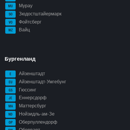
Мурау
MU
Зюдостштайермарк
SO
Фойтсберг
VO
Вайц
WZ
Бургенланд
Айзенштадт
E
Айзенштадт-Умгебунг
EU
Гюссинг
GS
Еннерсдорф
JE
Маттерсбург
MA
Нойзидль-ам-Зе
ND
Оберпуллендорф
OP