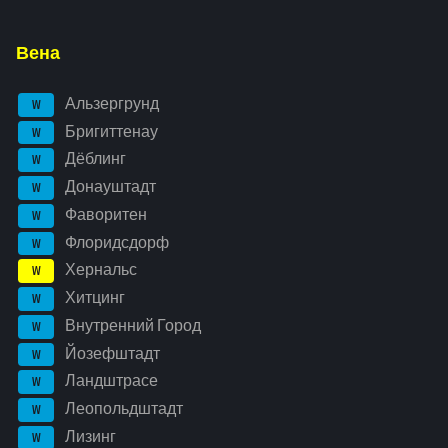
Вена
Альзергрунд
W
Бригиттенау
W
Дёблинг
W
Донауштадт
W
Фаворитен
W
Флоридсдорф
W
Хернальс
W
Хитцинг
W
Внутренний Город
W
Йозефштадт
W
Ландштрасе
W
Леопольдштадт
W
Лизинг
W