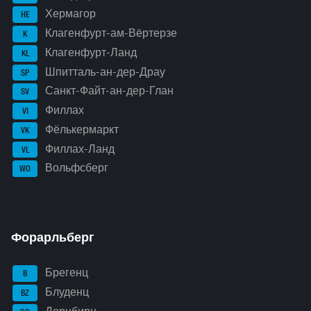
Хермагор
HE
Клагенфурт-ам-Вёртерзе
K
Клагенфурт-Ланд
KL
Шпитталь-ан-дер-Драу
SP
Санкт-Файт-ан-дер-Глан
SV
Филлах
VI
Фёлькермаркт
VK
Филлах-Ланд
VL
Вольфсберг
WO
Форарльберг
Брегенц
B
Блуденц
BZ