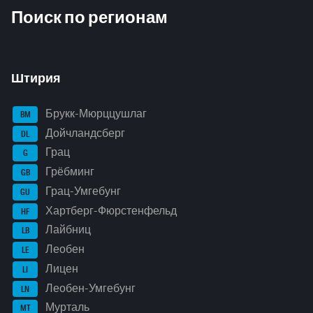
Поиск по регионам
Штирия
Брукк-Мюрццушлаг
BM
Дойчландсберг
DL
Грац
G
Грёбминг
GB
Грац-Умгебунг
GU
Хартберг-Фюрстенфельд
HF
Лайбниц
LB
Леобен
LE
Лицен
LI
Леобен-Умгебунг
LN
Мурталь
MT