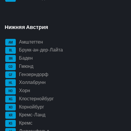
Нижняя Австрия
Амштеттен
AM
Брукк-ан-дер-Лайта
BL
Баден
BN
Гмюнд
GD
Гензерндорф
GF
Холлабрунн
HL
Хорн
HO
Клостернойбург
KG
Корнойбург
KO
Кремс-Ланд
KR
Кремс
KS