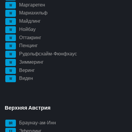
Маргаретен
W
Мариахильф
W
Майдлинг
W
Нойбау
W
Оттакринг
W
Пенцинг
W
Рудольфсхайм-Фюнфхаус
W
Зиммеринг
W
Веринг
W
Виден
W
Верхняя Австрия
Браунау-ам-Инн
BR
Эфердинг
EF