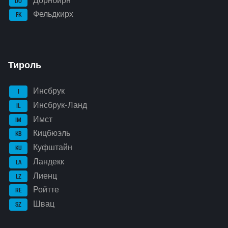
Дорнбирн
DO
Фельдкирх
FK
Тироль
Инсбрук
I
Инсбрук-Ланд
IL
Имст
IM
Кицбюэль
KB
Куфштайн
KU
Ландекк
LA
Лиенц
LZ
Ройтте
RE
Швац
SZ