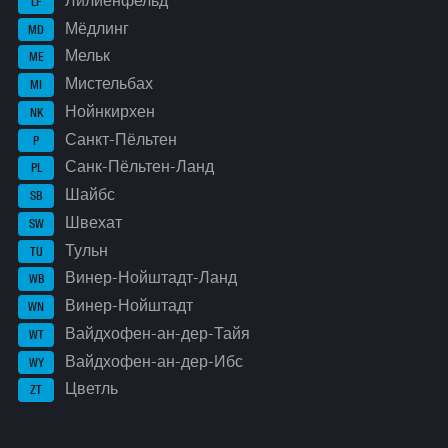
Лилиенфельд
LF
Мёдлинг
MD
Мельк
ME
Мистельбах
MI
Нойнкирхен
NK
Санкт-Пёльтен
P
Санк-Пёльтен-Ланд
PL
Шайбс
SB
Швехат
SW
Тульн
TU
Винер-Нойштадт-Ланд
WB
Винер-Нойштадт
WN
Вайдхофен-ан-дер-Тайя
WT
Вайдхофен-ан-дер-Ибс
WY
Цветль
ZT