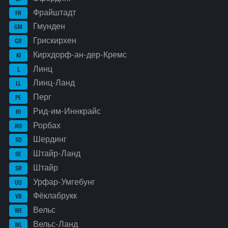
Фрайштадт
FR
Гмунден
GM
Грискирхен
GR
Кирхдорф-ан-дер-Кремс
KI
Линц
L
Линц-Ланд
LL
Перг
PE
Рид-им-Иннкрайс
RI
Рорбах
RO
Шердинг
SD
Штайр-Ланд
SE
Штайр
SR
Урфар-Умгебунг
UU
Фёклабрукк
VB
Вельс
WE
Вельс-Ланд
WL