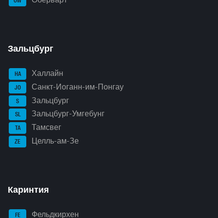
Оберварт
OW
Зальцбург
Халлайн
HA
Санкт-Иоганн-им-Понгау
JO
Зальцбург
S
Зальцбург-Умгебунг
SL
Тамсвег
TA
Целль-ам-Зе
ZE
Каринтия
Фельдкирхен
FE