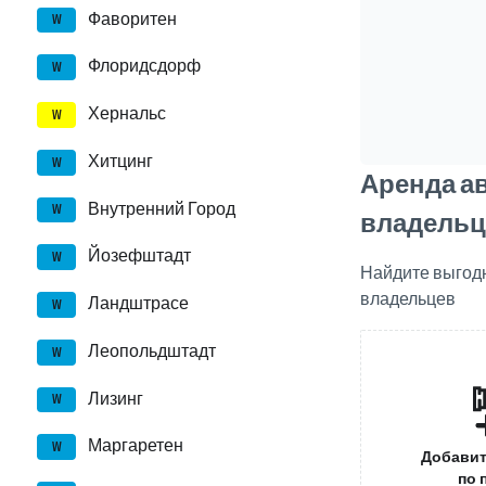
Фаворитен
W
Флоридсдорф
W
Хернальс
W
Хитцинг
W
Аренда а
Внутренний Город
W
владельц
Йозефштадт
W
Найдите выгод
владельцев
Ландштрасе
W
Леопольдштадт
W
Лизинг
W
Маргаретен
W
Добавит
по 