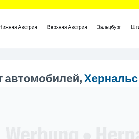
Нижняя Австрия
Верхняя Австрия
Зальцбург
Шт
т автомобилей,
Хернальс
ner