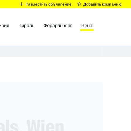
Р
Разместить объявление
Добавить компанию
ирия
Тироль
Форарльберг
Вена