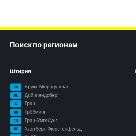
Inhaltsinformationen
Поиск по регионам
Штирия
Брукк-Мюрццушлаг
BM
Дойчландсберг
DL
Грац
G
Грёбминг
GB
Грац-Умгебунг
GU
Хартберг-Фюрстенфельд
HF