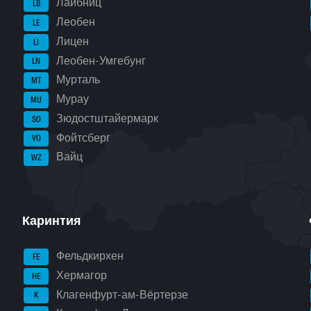
Лайбниц
LB
Леобен
LE
Лицен
LI
Леобен-Умгебунг
LN
Мурталь
MT
Мурау
MU
Зюдостштайермарк
SO
Фойтсберг
VO
Вайц
WZ
Каринтия
Фельдкирхен
FE
Хермагор
HE
Клагенфурт-ам-Вёртерзе
K