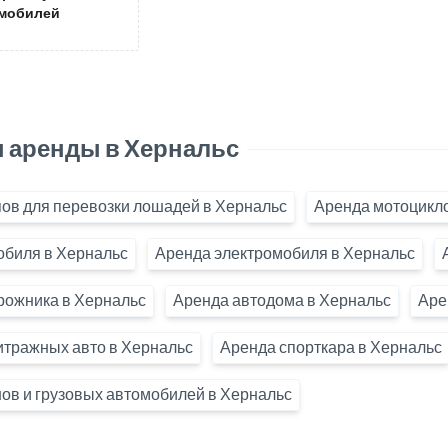
мобилей
 аренды в Хернальс
ов для перевозки лошадей в Хернальс
Аренда мотоцикло
обиля в Хернальс
Аренда электромобиля в Хернальс
рожника в Хернальс
Аренда автодома в Хернальс
Аре
итражных авто в Хернальс
Аренда спорткара в Хернальс
ов и грузовых автомобилей в Хернальс