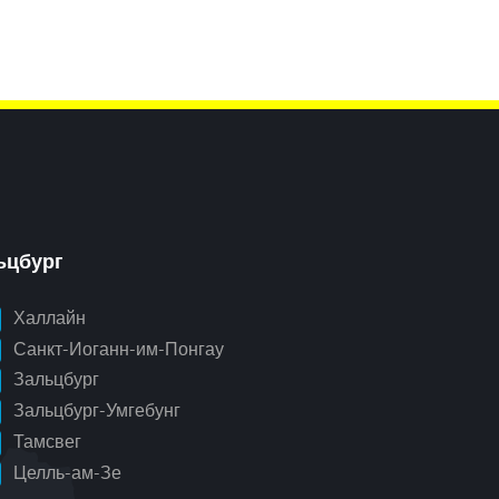
ьцбург
Халлайн
Санкт-Иоганн-им-Понгау
Зальцбург
Зальцбург-Умгебунг
Тамсвег
Целль-ам-Зе