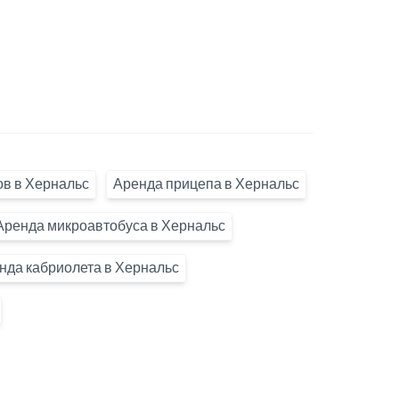
в в Хернальс
Аренда прицепа в Хернальс
Аренда микроавтобуса в Хернальс
нда кабриолета в Хернальс