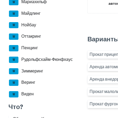
Мариахильф
W
авто
Майдлинг
W
Нойбау
W
Оттакринг
W
Варианты
Пенцинг
W
Прокат прицеп
Рудольфсхайм-Фюнфхаус
W
Аренда автом
Зиммеринг
W
Аренда внедо
Веринг
W
Прокат малол
Виден
W
Прокат фургон
Что?