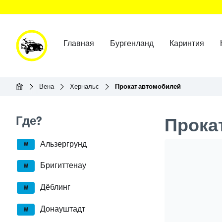
Главная
Бургенланд
Каринтия
Главная
Вена
Хернальс
Прокат автомобилей
Seitenleisten-Navigation
Где?
Прока
Альзергрунд
Header Ban
W
Бригиттенау
W
Дёблинг
W
Донауштадт
W