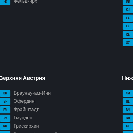
Фельдкирх
FK
KB
KU
LA
LZ
RE
SZ
Верхняя Австрия
Ниж
Браунау-ам-Инн
BR
AM
Эфердинг
EF
BL
Фрайштадт
FR
BN
Гмунден
GM
GD
Грискирхен
GR
GF