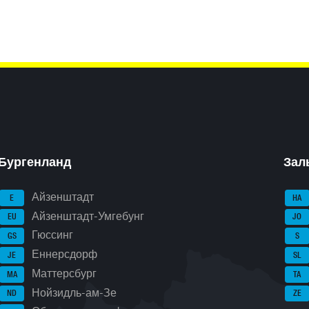
Бургенланд
Зал
Айзенштадт
E
HA
Айзенштадт-Умгебунг
EU
JO
Гюссинг
GS
S
Еннерсдорф
JE
SL
Маттерсбург
MA
TA
Нойзидль-ам-Зе
ND
ZE