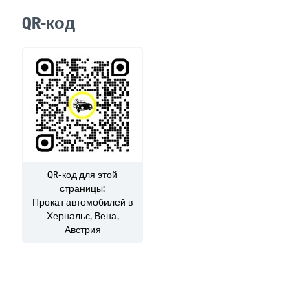
QR-код
QR-код для этой
страницы:
Прокат автомобилей
в
Хернальс, Вена,
Австрия