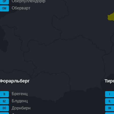
Оберпуллендорф
OP
Оберварт
OW
Форарльберг
Тир
Брегенц
B
I
Блуденц
BZ
IL
Дорнбирн
DO
IM