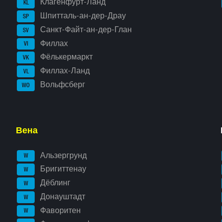
Клагенфурт-Ланд
KL
Шпитталь-ан-дер-Драу
SP
Санкт-Файт-ан-дер-Глан
SV
Филлах
VI
Фёлькермаркт
VK
Филлах-Ланд
VL
Вольфсберг
WO
Вена
Альзергрунд
W
Бригиттенау
W
Дёблинг
W
Донауштадт
W
Фаворитен
W