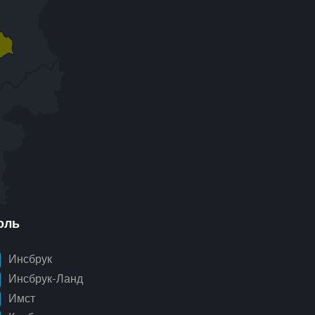
оль
Инсбрук
Инсбрук-Ланд
Имст