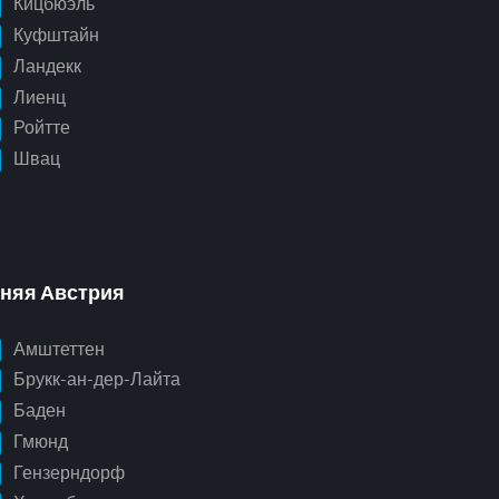
Кицбюэль
Куфштайн
Ландекк
Лиенц
Ройтте
Швац
няя Австрия
Амштеттен
Брукк-ан-дер-Лайта
Баден
Гмюнд
Гензерндорф