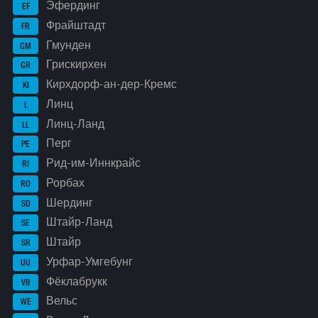
Эфердинг
EF
Фрайштадт
FR
Гмунден
GM
Грискирхен
GR
Кирхдорф-ан-дер-Кремс
KI
Линц
L
Линц-Ланд
LL
Перг
PE
Рид-им-Иннкрайс
RI
Рорбах
RO
Шердинг
SD
Штайр-Ланд
SE
Штайр
SR
Урфар-Умгебунг
UU
Фёклабрукк
VB
Вельс
WE