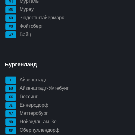
Мурталь
MT
Мурау
MU
Зюдостштайермарк
SO
Фойтсберг
VO
Вайц
WZ
Бургенланд
Айзенштадт
E
Айзенштадт-Умгебунг
EU
Гюссинг
GS
Еннерсдорф
JE
Маттерсбург
MA
Нойзидль-ам-Зе
ND
Оберпуллендорф
OP