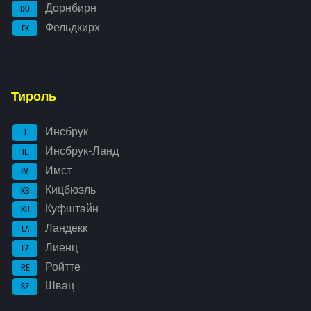
Дорнбирн
DO
Фельдкирх
FK
Тироль
Инсбрук
I
Инсбрук-Ланд
IL
Имст
IM
Кицбюэль
KB
Куфштайн
KU
Ландекк
LA
Лиенц
LZ
Ройтте
RE
Швац
SZ