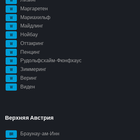
W
Маргаретен
W
Мариахильф
W
Майдлинг
W
Нойбау
W
Оттакринг
W
Пенцинг
W
Рудольфсхайм-Фюнфхаус
W
Зиммеринг
W
Веринг
W
Виден
W
Верхняя Австрия
Браунау-ам-Инн
BR