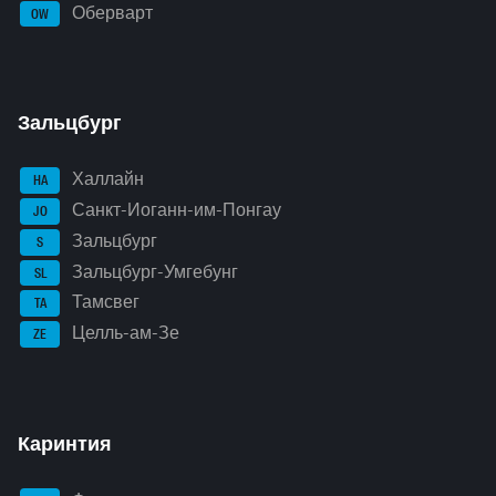
Оберварт
OW
Зальцбург
Халлайн
HA
Санкт-Иоганн-им-Понгау
JO
Зальцбург
S
Зальцбург-Умгебунг
SL
Тамсвег
TA
Целль-ам-Зе
ZE
Каринтия