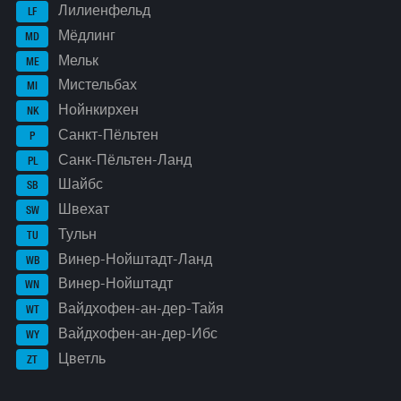
Лилиенфельд
LF
Мёдлинг
MD
Мельк
ME
Мистельбах
MI
Нойнкирхен
NK
Санкт-Пёльтен
P
Санк-Пёльтен-Ланд
PL
Шайбс
SB
Швехат
SW
Тульн
TU
Винер-Нойштадт-Ланд
WB
Винер-Нойштадт
WN
Вайдхофен-ан-дер-Тайя
WT
Вайдхофен-ан-дер-Ибс
WY
Цветль
ZT