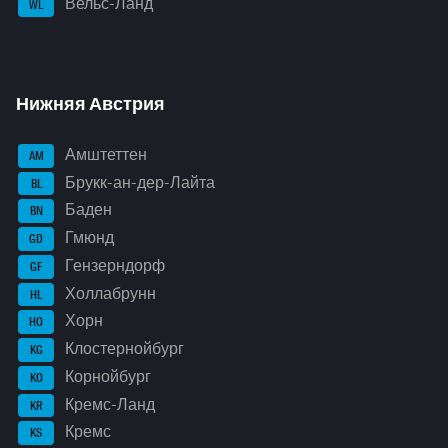
Вельс-Ланд
WL
Нижняя Австрия
Амштеттен
AM
Брукк-ан-дер-Лайта
BL
Баден
BN
Гмюнд
GD
Гензерндорф
GF
Холлабрунн
HL
Хорн
HO
Клостернойбург
KG
Корнойбург
KO
Кремс-Ланд
KR
Кремс
KS