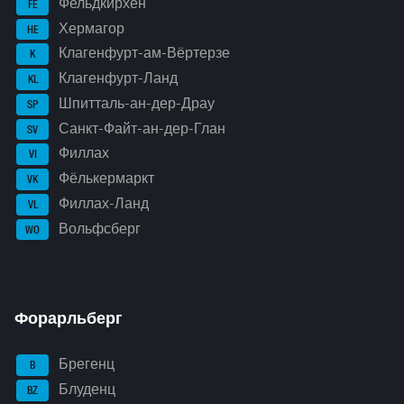
Фельдкирхен
FE
Хермагор
HE
Клагенфурт-ам-Вёртерзе
K
Клагенфурт-Ланд
KL
Шпитталь-ан-дер-Драу
SP
Санкт-Файт-ан-дер-Глан
SV
Филлах
VI
Фёлькермаркт
VK
Филлах-Ланд
VL
Вольфсберг
WO
Форарльберг
Брегенц
B
Блуденц
BZ