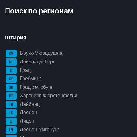
Inhaltsinformationen
Поиск по регионам
Штирия
Брукк-Мюрццушлаг
BM
Дойчландсберг
DL
Грац
G
Грёбминг
GB
Грац-Умгебунг
GU
Хартберг-Фюрстенфельд
HF
Лайбниц
LB
Леобен
LE
Лицен
LI
Леобен-Умгебунг
LN