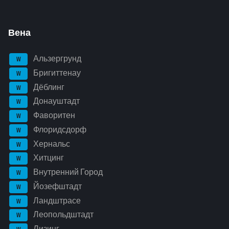
Вена
Альзергрунд
W
Бригиттенау
W
Дёблинг
W
Донауштадт
W
Фаворитен
W
Флоридсдорф
W
Хернальс
W
Хитцинг
W
Внутренний Город
W
Йозефштадт
W
Ландштрасе
W
Леопольдштадт
W
Лизинг