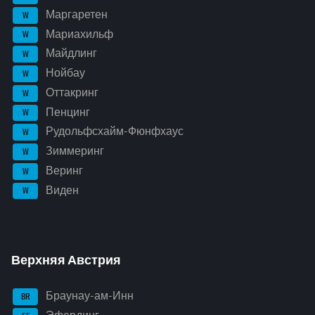
Маргаретен
W
Мариахильф
W
Майдлинг
W
Нойбау
W
Оттакринг
W
Пенцинг
W
Рудольфсхайм-Фюнфхаус
W
Зиммеринг
W
Веринг
W
Виден
W
Верхняя Австрия
Браунау-ам-Инн
BR