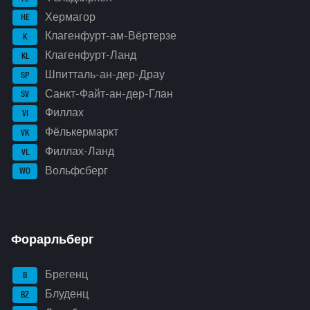
Хермагор
HE
Клагенфурт-ам-Вёртерзе
K
Клагенфурт-Ланд
KL
Шпитталь-ан-дер-Драу
SP
Санкт-Файт-ан-дер-Глан
SV
Филлах
VI
Фёлькермаркт
VK
Филлах-Ланд
VL
Вольфсберг
WO
Форарльберг
Брегенц
B
Блуденц
BZ