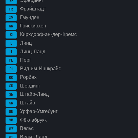
Эфердинг
EF
Фрайштадт
FR
Гмунден
GM
Грискирхен
GR
Кирхдорф-ан-дер-Кремс
KI
Линц
L
Линц-Ланд
LL
Перг
PE
Рид-им-Иннкрайс
RI
Рорбах
RO
Шердинг
SD
Штайр-Ланд
SE
Штайр
SR
Урфар-Умгебунг
UU
Фёклабрукк
VB
Вельс
WE
Вельс-Ланд
WL