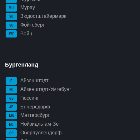
Мурау
MU
Зюдостштайермарк
SO
Фойтсберг
VO
Вайц
WZ
Бургенланд
Айзенштадт
E
Айзенштадт-Умгебунг
EU
Гюссинг
GS
Еннерсдорф
JE
Маттерсбург
MA
Нойзидль-ам-Зе
ND
Оберпуллендорф
OP