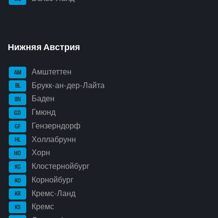
Нижняя Австрия
Амштеттен
AM
Брукк-ан-дер-Лайта
BL
Баден
BN
Гмюнд
GD
Гензерндорф
GF
Холлабрунн
HL
Хорн
HO
Клостернойбург
KG
Корнойбург
KO
Кремс-Ланд
KR
Кремс
KS