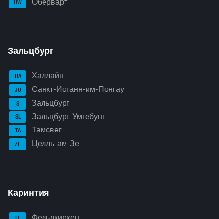
Оберварт
OW
Зальцбург
Халлайн
HA
Санкт-Иоганн-им-Понгау
JO
Зальцбург
S
Зальцбург-Умгебунг
SL
Тамсвег
TA
Целль-ам-Зе
ZE
Каринтия
Фельдкирхен
FE