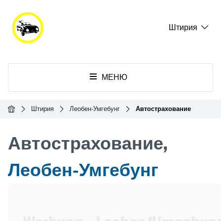
Штирия
МЕНЮ
Главная
Штирия
Леобен-Умгебунг
Автострахование
Автострахование,
Леобен-Умгебунг
Header Banner