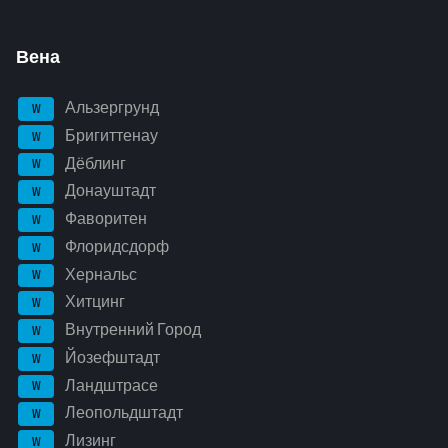
Вена
Альзергрунд
W
Бригиттенау
W
Дёблинг
W
Донауштадт
W
Фаворитен
W
Флоридсдорф
W
Хернальс
W
Хитцинг
W
Внутренний Город
W
Йозефштадт
W
Ландштрасе
W
Леопольдштадт
W
Лизинг
W