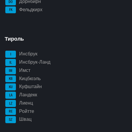
Дорнбирн
DO
Фельдкирх
FK
Тироль
Инсбрук
I
Инсбрук-Ланд
IL
Имст
IM
Кицбюэль
KB
Куфштайн
KU
Ландекк
LA
Лиенц
LZ
Ройтте
RE
Швац
SZ