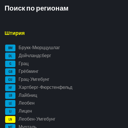
Inhaltsinformationen
Поиск по регионам
Штирия
Брукк-Мюрццушлаг
BM
Дойчландсберг
DL
Грац
G
Грёбминг
GB
Грац-Умгебунг
GU
Хартберг-Фюрстенфельд
HF
Лайбниц
LB
Леобен
LE
Лицен
LI
Леобен-Умгебунг
LN
Мурталь
MT