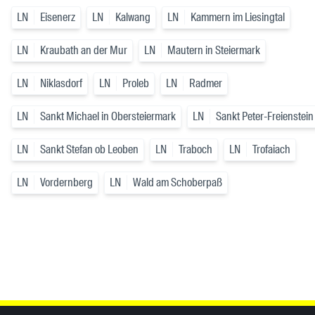
LN
Eisenerz
LN
Kalwang
LN
Kammern im Liesingtal
LN
Kraubath an der Mur
LN
Mautern in Steiermark
LN
Niklasdorf
LN
Proleb
LN
Radmer
LN
Sankt Michael in Obersteiermark
LN
Sankt Peter-Freienstein
LN
Sankt Stefan ob Leoben
LN
Traboch
LN
Trofaiach
LN
Vordernberg
LN
Wald am Schoberpaß