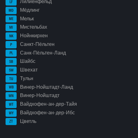
Лилиенфельд
LF
Мёдлинг
MD
Мельк
ME
Мистельбах
MI
Нойнкирхен
NK
Санкт-Пёльтен
P
Санк-Пёльтен-Ланд
PL
Шайбс
SB
Швехат
SW
Тульн
TU
Винер-Нойштадт-Ланд
WB
Винер-Нойштадт
WN
Вайдхофен-ан-дер-Тайя
WT
Вайдхофен-ан-дер-Ибс
WY
Цветль
ZT