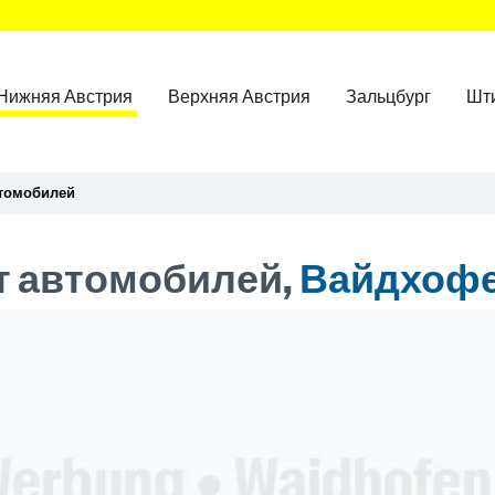
Нижняя Австрия
Верхняя Австрия
Зальцбург
Шт
втомобилей
т автомобилей,
Вайдхофе
ner