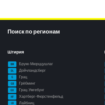
Inhaltsinformationen
Поиск по регионам
Штирия
Брукк-Мюрццушлаг
BM
Дойчландсберг
DL
Грац
G
Грёбминг
GB
Грац-Умгебунг
GU
Хартберг-Фюрстенфельд
HF
Лайбниц
LB