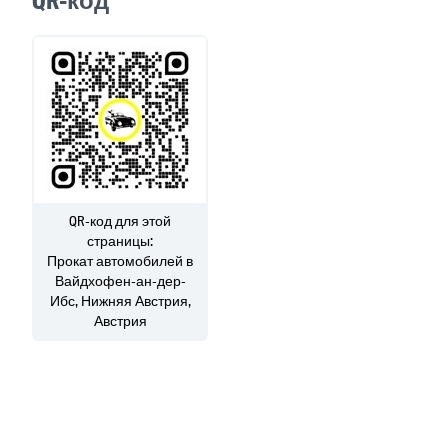
QR-код
QR-код для этой
страницы:
Прокат автомобилей
в
Вайдхофен-ан-дер-
Ибс, Нижняя Австрия,
Австрия