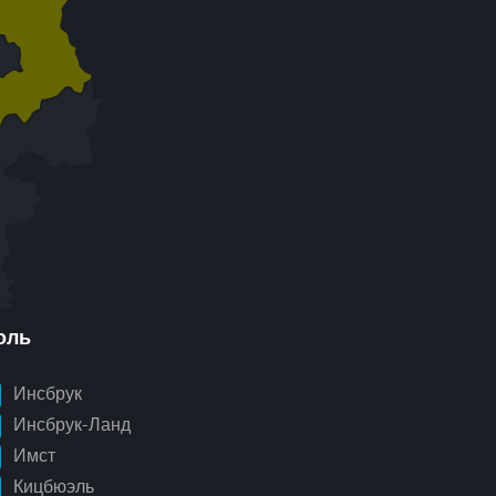
оль
Инсбрук
Инсбрук-Ланд
Имст
Кицбюэль