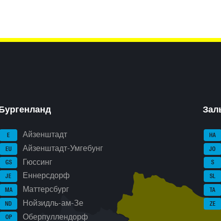
Бургенланд
Зал
Айзенштадт
E
HA
Айзенштадт-Умгебунг
EU
JO
Гюссинг
GS
S
Еннерсдорф
JE
SL
Маттерсбург
MA
TA
Нойзидль-ам-Зе
ND
ZE
Оберпуллендорф
OP