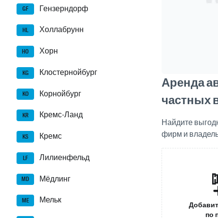
Гензерндорф
GF
Холлабрунн
HL
Хорн
HO
Клостернойбург
KG
Аренда а
Корнойбург
KO
частных 
Кремс-Ланд
KR
Найдите выгод
фирм и владел
Кремс
KS
Лилиенфельд
LF
Мёдлинг
MD
Мельк
ME
Добавит
по 