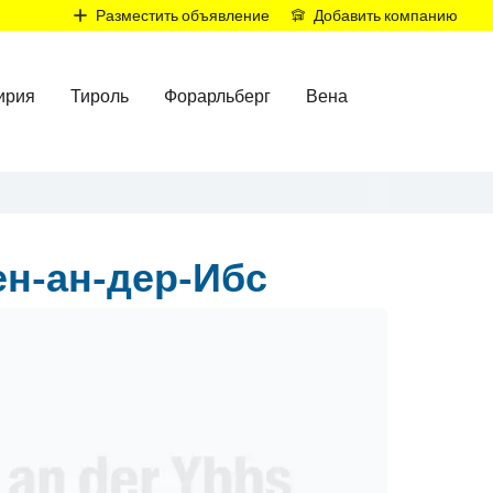
Р
Разместить объявление
Добавить компанию
ирия
Тироль
Форарльберг
Вена
н-ан-дер-Ибс