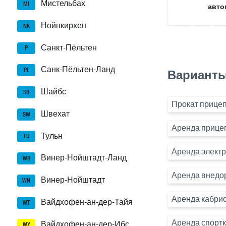
Мистельбах
MI
авто
Нойнкирхен
NK
Санкт-Пёльтен
P
Санк-Пёльтен-Ланд
PL
Варианты
Шайбс
SB
Прокат прицеп
Швехат
SW
Аренда прице
Тульн
TU
Аренда элект
Винер-Нойштадт-Ланд
WB
Аренда внедо
Винер-Нойштадт
WN
Аренда кабри
Вайдхофен-ан-дер-Тайя
WT
Аренда спорт
Вайдхофен-ан-дер-Ибс
WY