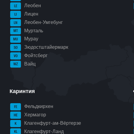
Леобен
LE
Лицен
LI
Леобен-Умгебунг
LN
Мурталь
MT
Мурау
MU
Зюдостштайермарк
SO
Фойтсберг
VO
Вайц
WZ
Каринтия
Фельдкирхен
FE
Хермагор
HE
Клагенфурт-ам-Вёртерзе
K
Клагенфурт-Ланд
KL