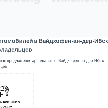
втомобилей в Вайдхофен-ан-дер-Ибс 
владельцев
ные предложения аренды авто в Вайдхофен-ан-дер-Ибс от
ьцев
ь компанию
прокату