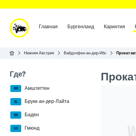
Главная
Бургенланд
Каринтия
Главная
Нижняя Австрия
Вайдхофен-ан-дер-Ибс
Прокат а
Seitenleisten-Navigation
Где?
Прока
Амштеттен
Header Ban
AM
Брукк-ан-дер-Лайта
BL
Баден
BN
Гмюнд
GD