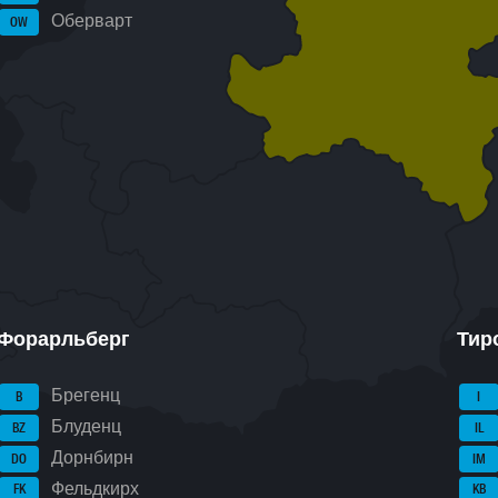
Оберварт
OW
Форарльберг
Тир
Брегенц
B
I
Блуденц
BZ
IL
Дорнбирн
DO
IM
Фельдкирх
FK
KB