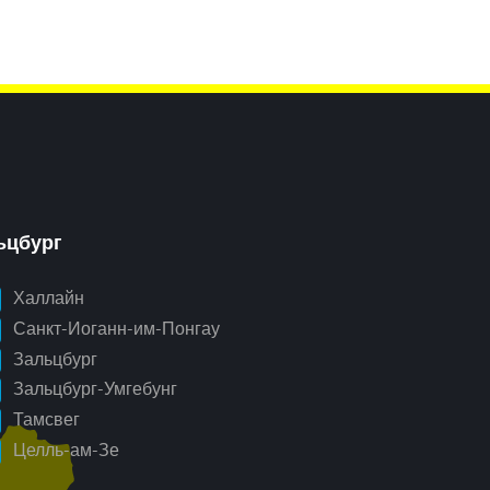
ьцбург
Халлайн
Санкт-Иоганн-им-Понгау
Зальцбург
Зальцбург-Умгебунг
Тамсвег
Целль-ам-Зе