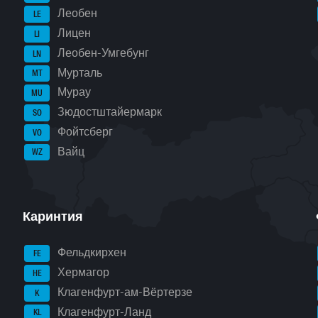
Леобен
LE
Лицен
LI
Леобен-Умгебунг
LN
Мурталь
MT
Мурау
MU
Зюдостштайермарк
SO
Фойтсберг
VO
Вайц
WZ
Каринтия
Фельдкирхен
FE
Хермагор
HE
Клагенфурт-ам-Вёртерзе
K
Клагенфурт-Ланд
KL