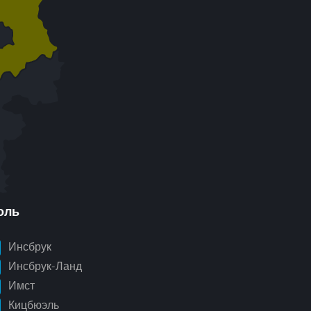
оль
Инсбрук
Инсбрук-Ланд
Имст
Кицбюэль