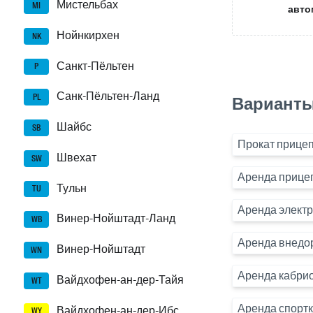
Мистельбах
MI
авто
Нойнкирхен
NK
Санкт-Пёльтен
P
Санк-Пёльтен-Ланд
PL
Варианты
Шайбс
SB
Прокат прицеп
Швехат
SW
Аренда прице
Тульн
TU
Аренда элект
Винер-Нойштадт-Ланд
WB
Аренда внедо
Винер-Нойштадт
WN
Аренда кабри
Вайдхофен-ан-дер-Тайя
WT
Аренда спорт
Вайдхофен-ан-дер-Ибс
WY