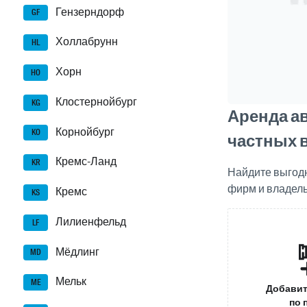
Гензерндорф
GF
Холлабрунн
HL
Хорн
HO
Клостернойбург
KG
Аренда а
Корнойбург
KO
частных 
Кремс-Ланд
KR
Найдите выгод
фирм и владел
Кремс
KS
Лилиенфельд
LF
Мёдлинг
MD
Мельк
ME
Добавит
по 