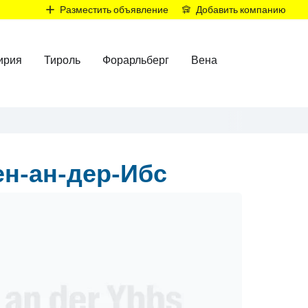
Р
Разместить объявление
Добавить компанию
ирия
Тироль
Форарльберг
Вена
н-ан-дер-Ибс