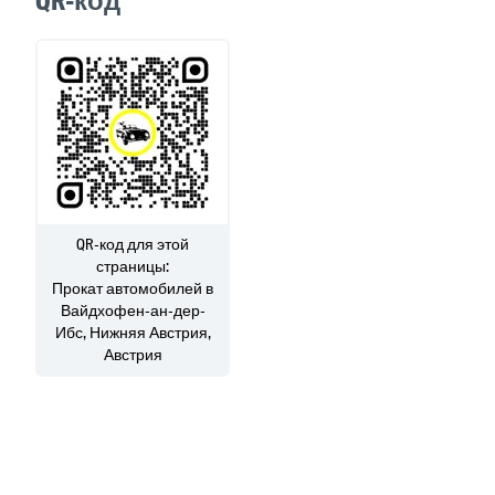
QR-код
QR-код для этой
страницы:
Прокат автомобилей
в
Вайдхофен-ан-дер-
Ибс, Нижняя Австрия,
Австрия