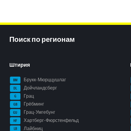
Inhaltsinformationen
Поиск по регионам
Штирия
Брукк-Мюрццушлаг
BM
Дойчландсберг
DL
Грац
G
Грёбминг
GB
Грац-Умгебунг
GU
Хартберг-Фюрстенфельд
HF
Лайбниц
LB