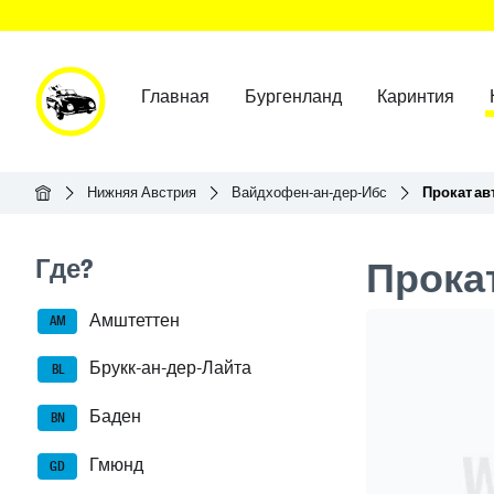
Главная
Бургенланд
Каринтия
Главная
Нижняя Австрия
Вайдхофен-ан-дер-Ибс
Прокат а
Seitenleisten-Navigation
Где?
Прока
Амштеттен
Header Ban
AM
Брукк-ан-дер-Лайта
BL
Баден
BN
Гмюнд
GD