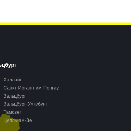
ьцбург
Халлайн
Санкт-Иоганн-им-Понгау
Зальцбург
Зальцбург-Умгебунг
Тамсвег
Целль-ам-Зе