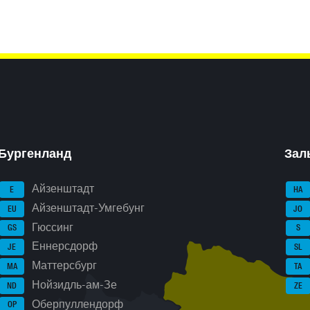
Бургенланд
Зал
Айзенштадт
E
HA
Айзенштадт-Умгебунг
EU
JO
Гюссинг
GS
S
Еннерсдорф
JE
SL
Маттерсбург
MA
TA
Нойзидль-ам-Зе
ND
ZE
Оберпуллендорф
OP