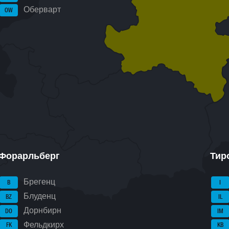
Оберварт
OW
Форарльберг
Тир
Брегенц
B
I
Блуденц
BZ
IL
Дорнбирн
DO
IM
Фельдкирх
FK
KB