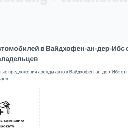
втомобилей в Вайдхофен-ан-дер-Ибс 
владельцев
ные предложения аренды авто в Вайдхофен-ан-дер-Ибс от
ьцев
ь компанию
прокату