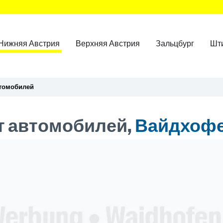
Нижняя Австрия
Верхняя Австрия
Зальцбург
Шт
втомобилей
т автомобилей,
Вайдхофе
ner