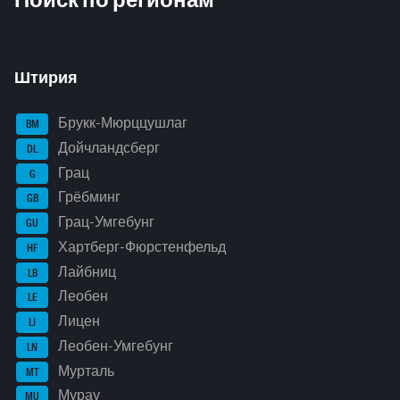
Штирия
Брукк-Мюрццушлаг
BM
Дойчландсберг
DL
Грац
G
Грёбминг
GB
Грац-Умгебунг
GU
Хартберг-Фюрстенфельд
HF
Лайбниц
LB
Леобен
LE
Лицен
LI
Леобен-Умгебунг
LN
Мурталь
MT
Мурау
MU