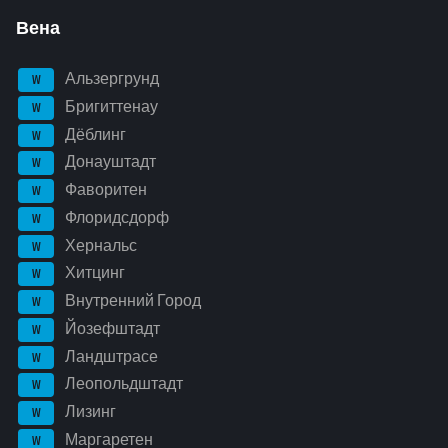
Вена
Альзергрунд
W
Бригиттенау
W
Дёблинг
W
Донауштадт
W
Фаворитен
W
Флоридсдорф
W
Хернальс
W
Хитцинг
W
Внутренний Город
W
Йозефштадт
W
Ландштрасе
W
Леопольдштадт
W
Лизинг
W
Маргаретен
W