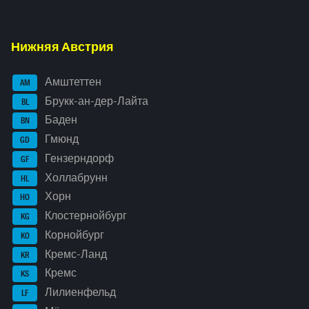
Нижняя Австрия
Амштеттен
AM
Брукк-ан-дер-Лайта
BL
Баден
BN
Гмюнд
GD
Гензерндорф
GF
Холлабрунн
HL
Хорн
HO
Клостернойбург
KG
Корнойбург
KO
Кремс-Ланд
KR
Кремс
KS
Лилиенфельд
LF