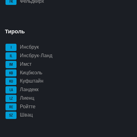
Фельдкирх
FK
Тироль
Инсбрук
I
Инсбрук-Ланд
IL
Имст
IM
Кицбюэль
KB
Куфштайн
KU
Ландекк
LA
Лиенц
LZ
Ройтте
RE
Швац
SZ