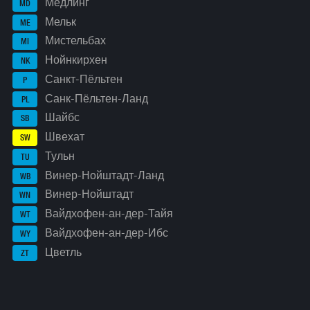
Мёдлинг
MD
Мельк
ME
Мистельбах
MI
Нойнкирхен
NK
Санкт-Пёльтен
P
Санк-Пёльтен-Ланд
PL
Шайбс
SB
Швехат
SW
Тульн
TU
Винер-Нойштадт-Ланд
WB
Винер-Нойштадт
WN
Вайдхофен-ан-дер-Тайя
WT
Вайдхофен-ан-дер-Ибс
WY
Цветль
ZT