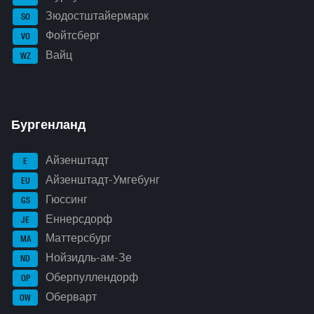
Зюдостштайермарк
SO
Фойтсберг
VO
Вайц
WZ
Бургенланд
Айзенштадт
E
Айзенштадт-Умгебунг
EU
Гюссинг
GS
Еннерсдорф
JE
Маттерсбург
MA
Нойзидль-ам-Зе
ND
Оберпуллендорф
OP
Оберварт
OW