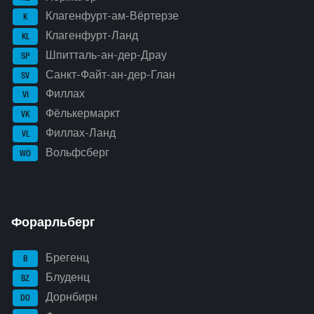
Клагенфурт-ам-Вёртерзе
K
Клагенфурт-Ланд
KL
Шпитталь-ан-дер-Драу
SP
Санкт-Файт-ан-дер-Глан
SV
Филлах
VI
Фёлькермаркт
VK
Филлах-Ланд
VL
Вольфсберг
WO
Форарльберг
Брегенц
B
Блуденц
BZ
Дорнбирн
DO