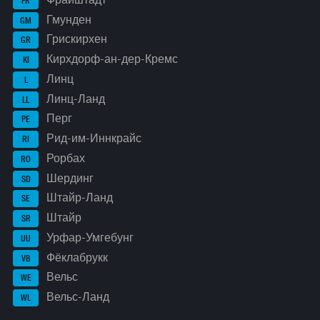
FR
Гмунден
GM
Грискирхен
GR
Кирхдорф-ан-дер-Кремс
KI
Линц
L
Линц-Ланд
LL
Перг
PE
Рид-им-Иннкрайс
RI
Рорбах
RO
Шердинг
SD
Штайр-Ланд
SE
Штайр
SR
Урфар-Умгебунг
UU
Фёклабрукк
VB
Вельс
WE
Вельс-Ланд
WL