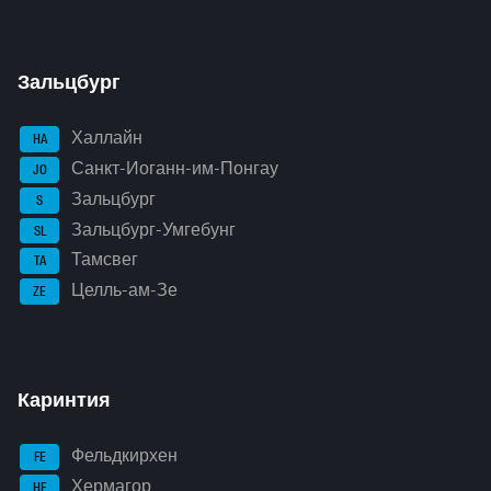
Зальцбург
Халлайн
HA
Санкт-Иоганн-им-Понгау
JO
Зальцбург
S
Зальцбург-Умгебунг
SL
Тамсвег
TA
Целль-ам-Зе
ZE
Каринтия
Фельдкирхен
FE
Хермагор
HE