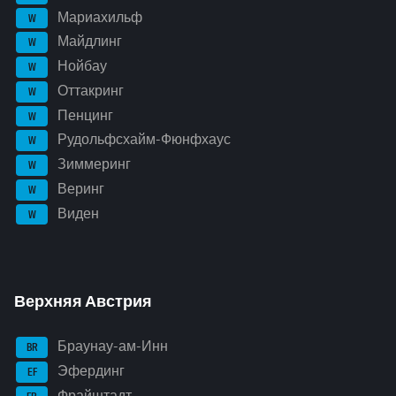
Мариахильф
W
Майдлинг
W
Нойбау
W
Оттакринг
W
Пенцинг
W
Рудольфсхайм-Фюнфхаус
W
Зиммеринг
W
Веринг
W
Виден
W
Верхняя Австрия
Браунау-ам-Инн
BR
Эфердинг
EF
Фрайштадт