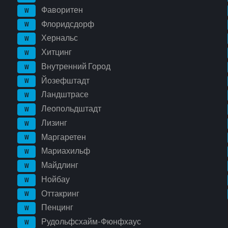
Фаворитен
W
Флоридсдорф
W
Хернальс
W
Хитцинг
W
Внутренний Город
W
Йозефштадт
W
Ландштрасе
W
Леопольдштадт
W
Лизинг
W
Маргаретен
W
Мариахильф
W
Майдлинг
W
Нойбау
W
Оттакринг
W
Пенцинг
W
Рудольфсхайм-Фюнфхаус
W