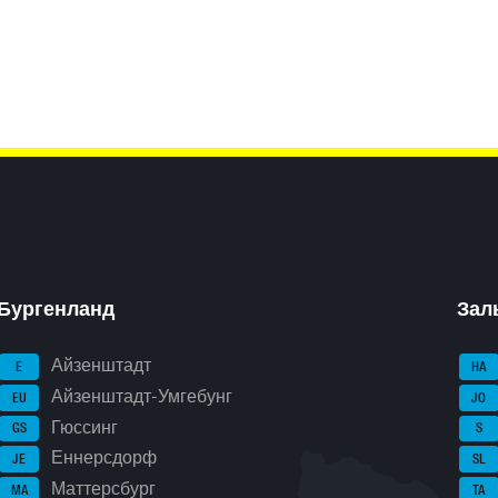
Бургенланд
Зал
Айзенштадт
E
HA
Айзенштадт-Умгебунг
EU
JO
Гюссинг
GS
S
Еннерсдорф
JE
SL
Маттерсбург
MA
TA