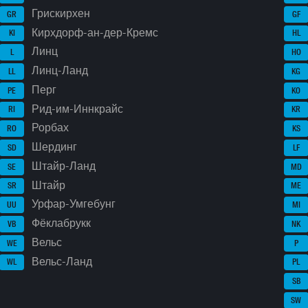
Грискирхен
GR
GF
Кирхдорф-ан-дер-Кремс
KI
HL
Линц
L
HO
Линц-Ланд
LL
KG
Перг
PE
KO
Рид-им-Иннкрайс
RI
KR
Рорбах
RO
KS
Шердинг
SD
LF
Штайр-Ланд
SE
MD
Штайр
SR
ME
Урфар-Умгебунг
UU
MI
Фёклабрукк
VB
NK
Вельс
WE
P
Вельс-Ланд
WL
PL
SB
SW