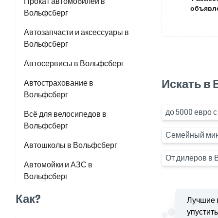
Прокат автомобилей в
объявл
Вольфсберг
Автозапчасти и аксессуары в
Вольфсберг
Автосервисы в Вольфсберг
Искать в
Автострахование в
Вольфсберг
до 5000 евро с
Всё для велосипедов в
Вольфсберг
Семейный мини
Автошколы в Вольфсберг
От дилеров в 
Автомойки и АЗС в
Вольфсберг
Как?
Лучшие 
упустить