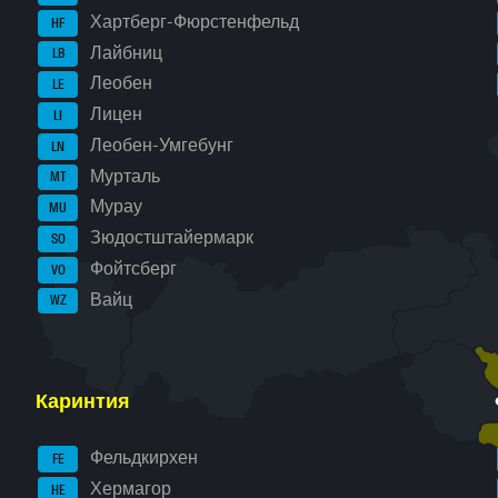
Хартберг-Фюрстенфельд
HF
Лайбниц
LB
Леобен
LE
Лицен
LI
Леобен-Умгебунг
LN
Мурталь
MT
Мурау
MU
Зюдостштайермарк
SO
Фойтсберг
VO
Вайц
WZ
Каринтия
Фельдкирхен
FE
Хермагор
HE