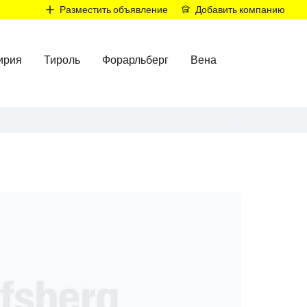
Р
Разместить объявление
Добавить компанию
ирия
Тироль
Форарльберг
Вена