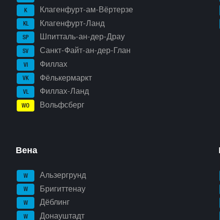
Клагенфурт-ам-Вёртерзе
K
Клагенфурт-Ланд
KL
Шпитталь-ан-дер-Драу
SP
Санкт-Файт-ан-дер-Глан
SV
Филлах
VI
Фёлькермаркт
VK
Филлах-Ланд
VL
Вольфсберг
WO
Вена
Альзергрунд
W
Бригиттенау
W
Дёблинг
W
Донауштадт
W