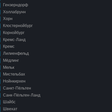
Гензерндорф
Холлабрунн
Хорн
Клостернойбург
Корнойбург
Кремс-Ланд
Кремс
Лилиенфельд
Мёдлинг
Мельк
Мистельбах
Нойнкирхен
Санкт-Пёльтен
Санк-Пёльтен-Ланд
Шайбс
Швехат