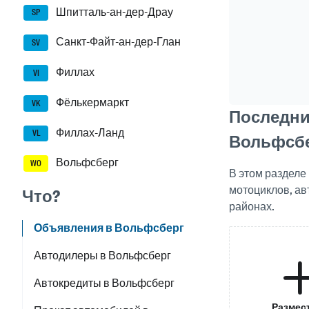
Шпитталь-ан-дер-Драу
SP
Санкт-Файт-ан-дер-Глан
SV
Филлах
VI
Фёлькермаркт
VK
Последни
Филлах-Ланд
VL
Вольфсб
Вольфсберг
WO
В этом раздел
мотоциклов, ав
Что?
районах.
Объявления в Вольфсберг
Автодилеры в Вольфсберг
Автокредиты в Вольфсберг
Размес