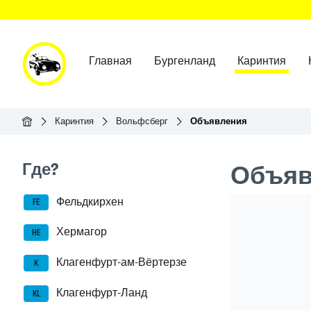
Главная
Бургенланд
Каринтия
Главная
Каринтия
Вольфсберг
Объявления
Seitenleisten-Navigation
Где?
Объяв
Фельдкирхен
Header Ban
FE
Хермагор
HE
Клагенфурт-ам-Вёртерзе
K
Клагенфурт-Ланд
KL