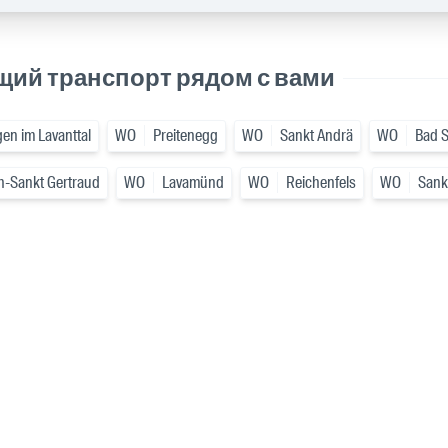
щий транспорт рядом с вами
en im Lavanttal
WO
Preitenegg
WO
Sankt Andrä
WO
Bad S
h-Sankt Gertraud
WO
Lavamünd
WO
Reichenfels
WO
Sankt