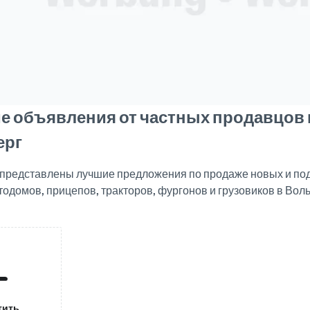
е объявления от частных продавцов 
ерг
е представлены лучшие предложения по продаже новых и п
тодомов, прицепов, тракторов, фургонов и грузовиков в Во
тить