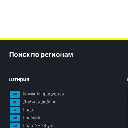
Inhaltsinformationen
Поиск по регионам
Штирия
Брукк-Мюрццушлаг
BM
Дойчландсберг
DL
Грац
G
Грёбминг
GB
Грац-Умгебунг
GU