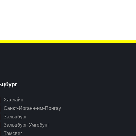
ьцбург
Халлайн
Санкт-Иоганн-им-Понгау
Зальцбург
Зальцбург-Умгебунг
Тамсвег