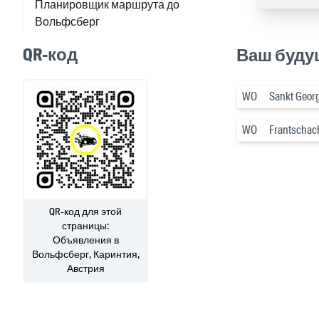
Планировщик маршрута до
Вольфсберг
QR-код
Ваш буду
WO
Sankt Georg
WO
Frantschac
QR-код для этой
страницы:
Объявления
в
Вольфсберг, Каринтия,
Австрия