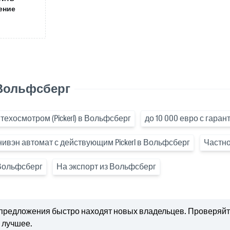
ение
 Вольфсберг
 техосмотром (Pickerl) в Вольфсберг
до 10 000 евро с гара
вэн автомат с действующим Pickerl в Вольфсберг
Частно
Вольфсберг
На экспорт из Вольфсберг
предложения быстро находят новых владельцев. Проверяйте
 лучшее.