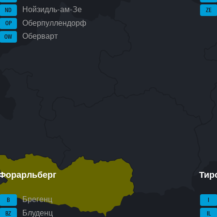
Нойзидль-ам-Зе
ND
ZE
Оберпуллендорф
OP
Оберварт
OW
Форарльберг
Тир
Брегенц
B
I
Блуденц
BZ
IL