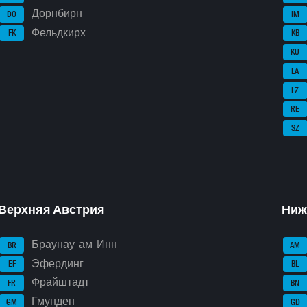
Дорнбирн
DO
IM
Фельдкирх
FK
KB
KU
LA
LZ
RE
SZ
Верхняя Австрия
Ниж
Браунау-ам-Инн
BR
AM
Эфердинг
EF
BL
Фрайштадт
FR
BN
Гмунден
GM
GD