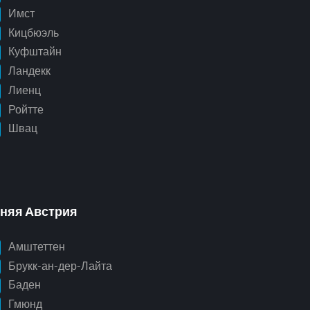
Имст
Кицбюэль
Куфштайн
Ландекк
Лиенц
Ройтте
Швац
няя Австрия
Амштеттен
Брукк-ан-дер-Лайта
Баден
Гмюнд