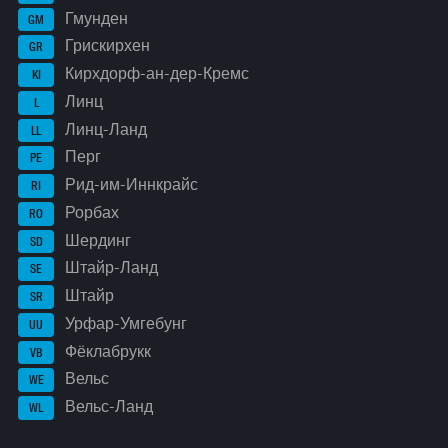
Гмунден
GM
Грискирхен
GR
Кирхдорф-ан-дер-Кремс
KI
Линц
L
Линц-Ланд
LL
Перг
PE
Рид-им-Иннкрайс
RI
Рорбах
RO
Шердинг
SD
Штайр-Ланд
SE
Штайр
SR
Урфар-Умгебунг
UU
Фёклабрукк
VB
Вельс
WE
Вельс-Ланд
WL