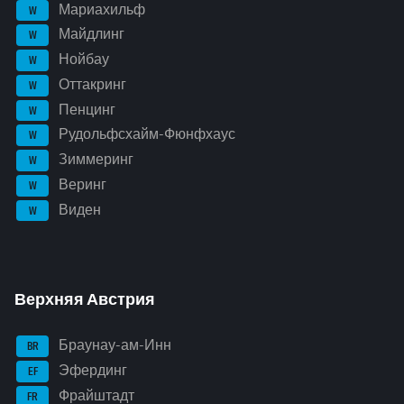
Мариахильф
W
Майдлинг
W
Нойбау
W
Оттакринг
W
Пенцинг
W
Рудольфсхайм-Фюнфхаус
W
Зиммеринг
W
Веринг
W
Виден
W
Верхняя Австрия
Браунау-ам-Инн
BR
Эфердинг
EF
Фрайштадт
FR