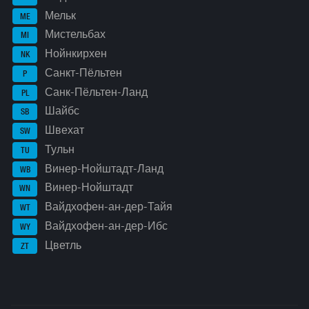
Мельк
ME
Мистельбах
MI
Нойнкирхен
NK
Санкт-Пёльтен
P
Санк-Пёльтен-Ланд
PL
Шайбс
SB
Швехат
SW
Тульн
TU
Винер-Нойштадт-Ланд
WB
Винер-Нойштадт
WN
Вайдхофен-ан-дер-Тайя
WT
Вайдхофен-ан-дер-Ибс
WY
Цветль
ZT