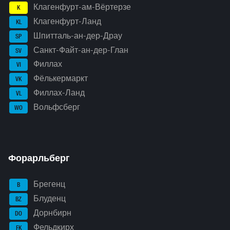
Клагенфурт-ам-Вёртерзе
K
Клагенфурт-Ланд
KL
Шпитталь-ан-дер-Драу
SP
Санкт-Файт-ан-дер-Глан
SV
Филлах
VI
Фёлькермаркт
VK
Филлах-Ланд
VL
Вольфсберг
WO
Форарльберг
Брегенц
B
Блуденц
BZ
Дорнбирн
DO
Фельдкирх
FK