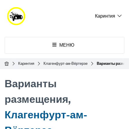
Каринтия
МЕНЮ
Главная
Каринтия
Клагенфурт-ам-Вёртерзе
Варианты разме
Варианты
размещения,
Клагенфурт-ам-