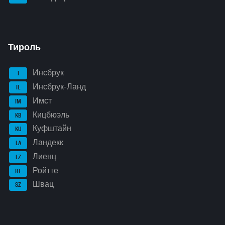
Тироль
Инсбрук
I
Инсбрук-Ланд
IL
Имст
IM
Кицбюэль
KB
Куфштайн
KU
Ландекк
LA
Лиенц
LZ
Ройтте
RE
Швац
SZ