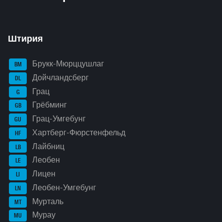
Штирия
Брукк-Мюрццушлаг
BM
Дойчландсберг
DL
Грац
G
Грёбминг
GB
Грац-Умгебунг
GU
Хартберг-Фюрстенфельд
HF
Лайбниц
LB
Леобен
LE
Лицен
LI
Леобен-Умгебунг
LN
Мурталь
MT
Мурау
MU