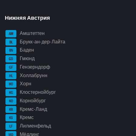
Нижняя Австрия
Амштеттен
AM
Брукк-ан-дер-Лайта
BL
Баден
BN
Гмюнд
GD
Гензерндорф
GF
Холлабрунн
HL
Хорн
HO
Клостернойбург
KG
Корнойбург
KO
Кремс-Ланд
KR
Кремс
KS
Лилиенфельд
LF
Мёдлинг
MD