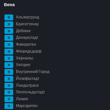
Вена
Альзергрунд
W
Бригиттенау
W
Дёблинг
W
Донауштадт
W
Фаворитен
W
Флоридсдорф
W
Хернальс
W
Хитцинг
W
Внутренний Город
W
Йозефштадт
W
Ландштрасе
W
Леопольдштадт
W
Лизинг
W
Маргаретен
W