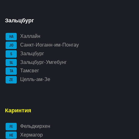
Зальцбург
Халлайн
HA
Санкт-Иоганн-им-Понгау
JO
Зальцбург
S
Зальцбург-Умгебунг
SL
Тамсвег
TA
Целль-ам-Зе
ZE
Каринтия
Фельдкирхен
FE
Хермагор
HE