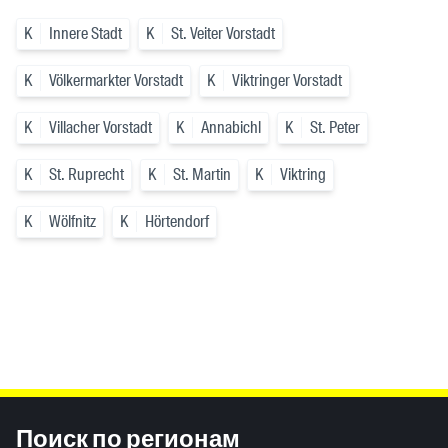
K
Innere Stadt
K
St. Veiter Vorstadt
K
Völkermarkter Vorstadt
K
Viktringer Vorstadt
K
Villacher Vorstadt
K
Annabichl
K
St. Peter
K
St. Ruprecht
K
St. Martin
K
Viktring
K
Wölfnitz
K
Hörtendorf
Inhaltsinformationen
Поиск по регионам