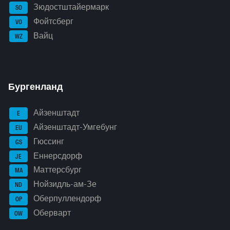
Зюдостштайермарк
SO
Фойтсберг
VO
Вайц
WZ
Бургенланд
Айзенштадт
E
Айзенштадт-Умгебунг
EU
Гюссинг
GS
Еннерсдорф
JE
Маттерсбург
MA
Нойзидль-ам-Зе
ND
Оберпуллендорф
OP
Оберварт
OW