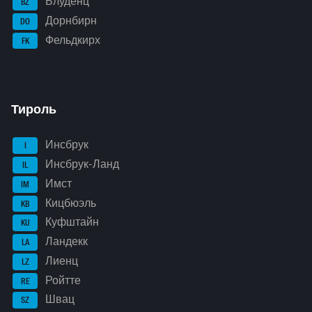
Блуденц
BZ
Дорнбирн
DO
Фельдкирх
FK
Тироль
Инсбрук
I
Инсбрук-Ланд
IL
Имст
IM
Кицбюэль
KB
Куфштайн
KU
Ландекк
LA
Лиенц
LZ
Ройтте
RE
Швац
SZ