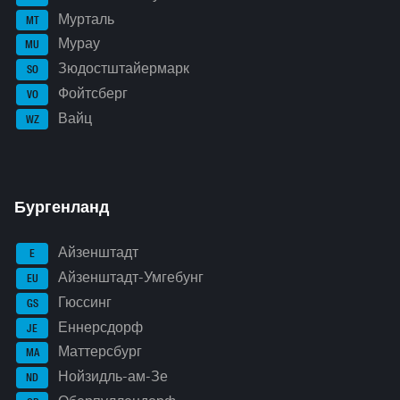
Мурталь
MT
Мурау
MU
Зюдостштайермарк
SO
Фойтсберг
VO
Вайц
WZ
Бургенланд
Айзенштадт
E
Айзенштадт-Умгебунг
EU
Гюссинг
GS
Еннерсдорф
JE
Маттерсбург
MA
Нойзидль-ам-Зе
ND