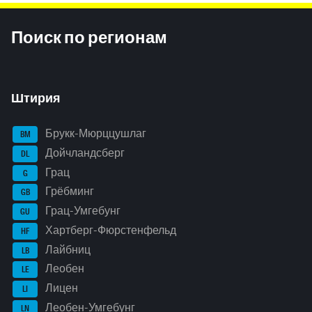
Inhaltsinformationen
Поиск по регионам
Штирия
Брукк-Мюрццушлаг
BM
Дойчландсберг
DL
Грац
G
Грёбминг
GB
Грац-Умгебунг
GU
Хартберг-Фюрстенфельд
HF
Лайбниц
LB
Леобен
LE
Лицен
LI
Леобен-Умгебунг
LN