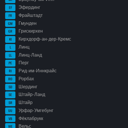
Эфердинг
EF
Фрайштадт
FR
Гмунден
GM
Грискирхен
GR
Кирхдорф-ан-дер-Кремс
KI
Линц
L
Линц-Ланд
LL
Перг
PE
Рид-им-Иннкрайс
RI
Рорбах
RO
Шердинг
SD
Штайр-Ланд
SE
Штайр
SR
Урфар-Умгебунг
UU
Фёклабрукк
VB
Вельс
WE