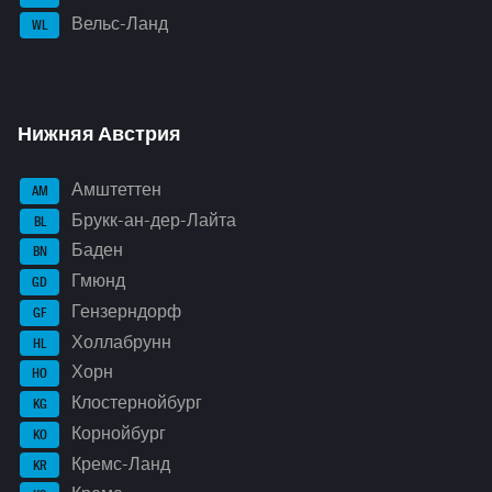
Вельс-Ланд
WL
Нижняя Австрия
Амштеттен
AM
Брукк-ан-дер-Лайта
BL
Баден
BN
Гмюнд
GD
Гензерндорф
GF
Холлабрунн
HL
Хорн
HO
Клостернойбург
KG
Корнойбург
KO
Кремс-Ланд
KR