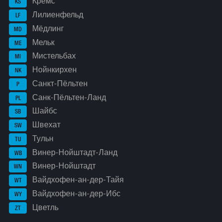
Кремс
KS
Лилиенфельд
LF
Мёдлинг
MD
Мельк
ME
Мистельбах
MI
Нойнкирхен
NK
Санкт-Пёльтен
P
Санк-Пёльтен-Ланд
PL
Шайбс
SB
Швехат
SW
Тульн
TU
Винер-Нойштадт-Ланд
WB
Винер-Нойштадт
WN
Вайдхофен-ан-дер-Тайя
WT
Вайдхофен-ан-дер-Ибс
WY
Цветль
ZT