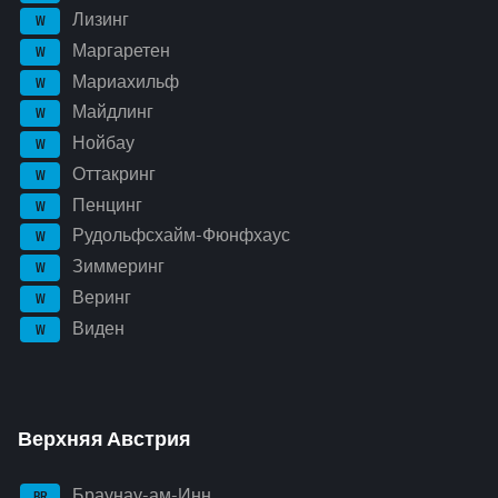
Лизинг
W
Маргаретен
W
Мариахильф
W
Майдлинг
W
Нойбау
W
Оттакринг
W
Пенцинг
W
Рудольфсхайм-Фюнфхаус
W
Зиммеринг
W
Веринг
W
Виден
W
Верхняя Австрия
Браунау-ам-Инн
BR