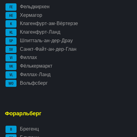
Фельдкирхен
FE
Хермагор
HE
Клагенфурт-ам-Вёртерзе
K
Клагенфурт-Ланд
KL
Шпитталь-ан-дер-Драу
SP
Санкт-Файт-ан-дер-Глан
SV
Филлах
VI
Фёлькермаркт
VK
Филлах-Ланд
VL
Вольфсберг
WO
Форарльберг
Брегенц
B