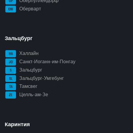
Оберпуллендорф
OP
Оберварт
OW
Зальцбург
Халлайн
HA
Санкт-Иоганн-им-Понгау
JO
Зальцбург
S
Зальцбург-Умгебунг
SL
Тамсвег
TA
Целль-ам-Зе
ZE
Каринтия