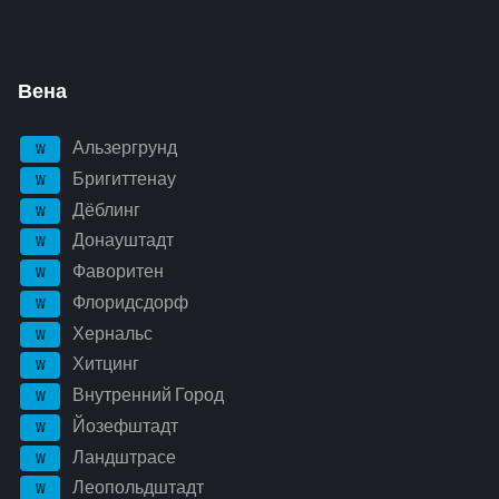
Вена
Альзергрунд
W
Бригиттенау
W
Дёблинг
W
Донауштадт
W
Фаворитен
W
Флоридсдорф
W
Хернальс
W
Хитцинг
W
Внутренний Город
W
Йозефштадт
W
Ландштрасе
W
Леопольдштадт
W