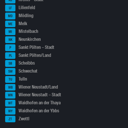
KS
Lilienfeld
LF
Mödling
MD
Melk
ME
Mistelbach
MI
Neunkirchen
NK
Sankt Pölten – Stadt
P
Sankt Pölten/Land
PL
Scheibbs
SB
Schwechat
SW
Tulln
TU
Wiener Neustadt/Land
WB
Wiener Neustadt – Stadt
WN
Waidhofen an der Thaya
WT
Waidhofen an der Ybbs
WY
Zwettl
ZT