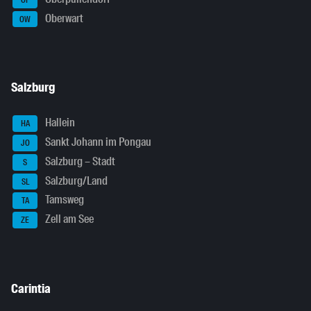
Oberwart
OW
Salzburg
Hallein
HA
Sankt Johann im Pongau
JO
Salzburg – Stadt
S
Salzburg/Land
SL
Tamsweg
TA
Zell am See
ZE
Carintia