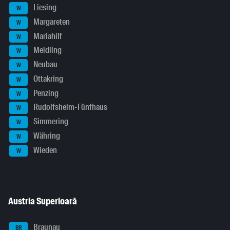
Liesing
W
Margareten
W
Mariahilf
W
Meidling
W
Neubau
W
Ottakring
W
Penzing
W
Rudolfsheim-Fünfhaus
W
Simmering
W
Währing
W
Wieden
W
Austria Superioară
Braunau
BR