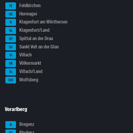
Feldkirchen
FE
Hermagor
HE
Klagenfurt am Wörthersee
K
Klagenfurt/Land
KL
Spittal an der Drau
SP
Sankt Veit an der Glan
SV
Villach
VI
Völkermarkt
VK
Villach/Land
VL
Wolfsberg
WO
Vorarlberg
Bregenz
B
Bludenz