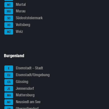
Murtal
MT
Murau
MU
Südoststeiermark
SO
Voitsberg
VO
Weiz
WZ
Burgenland
Eisenstadt – Stadt
E
Eisenstadt/Umgebung
EU
Güssing
GS
Jennersdorf
JE
Mattersburg
MA
Neusiedl am See
ND
Oberpullendorf
OP