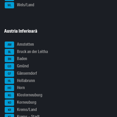
Wels/Land
WL
Austria Inferioară
Amstetten
AM
Bruck an der Leitha
BL
Baden
BN
Gmünd
GD
Gänserndorf
GF
Hollabrunn
HL
Horn
HO
Klosterneuburg
KG
Korneuburg
KO
Krems/Land
KR
Krems – Stadt