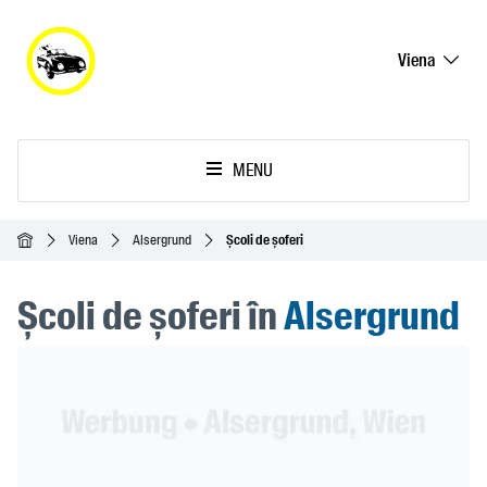
Viena
MENU
Acasă
Viena
Alsergrund
Școli de șoferi
Școli de șoferi în
Alsergrund
Header Banner