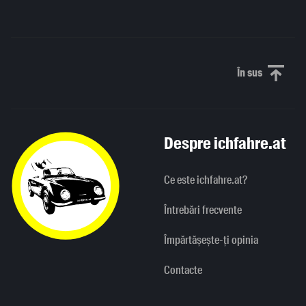
În sus
Derulați în
Despre ichfahre.at
Ce este ichfahre.at?
Întrebări frecvente
Împărtășește-ți opinia
Contacte