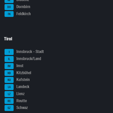
BZ
Dornbirn
DO
Feldkirch
FK
Tirol
Innsbruck – Stadt
I
Innsbruck/Land
IL
Imst
IM
Kitzbühel
KB
Kufstein
KU
Landeck
LA
Lienz
LZ
Reutte
RE
Schwaz
SZ