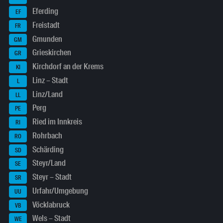
Eferding
EF
Freistadt
FR
Gmunden
GM
Grieskirchen
GR
Kirchdorf an der Krems
KI
Linz – Stadt
L
Linz/Land
LL
Perg
PE
Ried im Innkreis
RI
Rohrbach
RO
Schärding
SD
Steyr/Land
SE
Steyr – Stadt
SR
Urfahr/Umgebung
UU
Vöcklabruck
VB
Wels – Stadt
WE