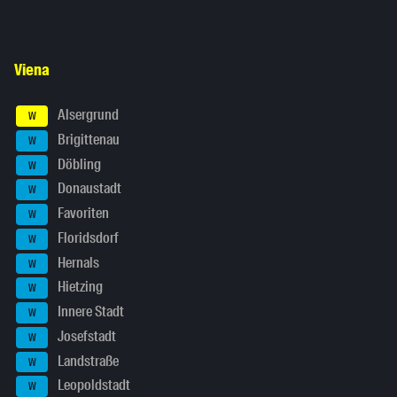
Viena
Alsergrund
W
Brigittenau
W
Döbling
W
Donaustadt
W
Favoriten
W
Floridsdorf
W
Hernals
W
Hietzing
W
Innere Stadt
W
Josefstadt
W
Landstraße
W
Leopoldstadt
W