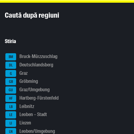
Inhaltsinformationen
Caută după regiuni
Stiria
Bruck-Mürzzuschlag
BM
Deutschlandsberg
DL
Graz
G
Gröbming
GB
Graz/Umgebung
GU
Hartberg-Fürstenfeld
HF
Leibnitz
LB
Leoben – Stadt
LE
Liezen
LI
Leoben/Umgebung
LN