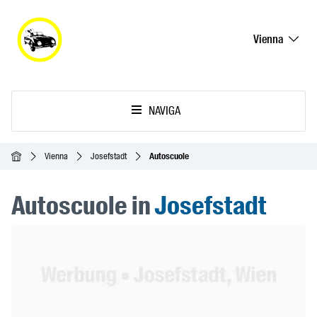
Vienna
NAVIGA
Home
Vienna
Josefstadt
Autoscuole
Autoscuole in
Josefstadt
Header Banner