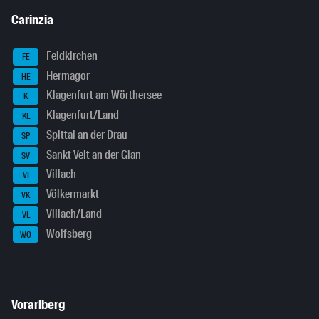
Carinzia
Feldkirchen
FE
Hermagor
HE
Klagenfurt am Wörthersee
K
Klagenfurt/Land
KL
Spittal an der Drau
SP
Sankt Veit an der Glan
SV
Villach
VI
Völkermarkt
VK
Villach/Land
VL
Wolfsberg
WO
Vorarlberg