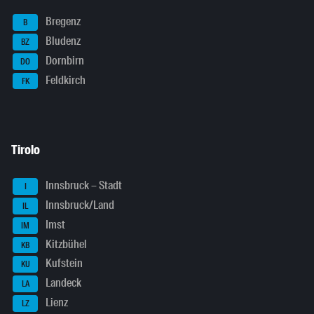
Bregenz
B
Bludenz
BZ
Dornbirn
DO
Feldkirch
FK
Tirolo
Innsbruck – Stadt
I
Innsbruck/Land
IL
Imst
IM
Kitzbühel
KB
Kufstein
KU
Landeck
LA
Lienz
LZ