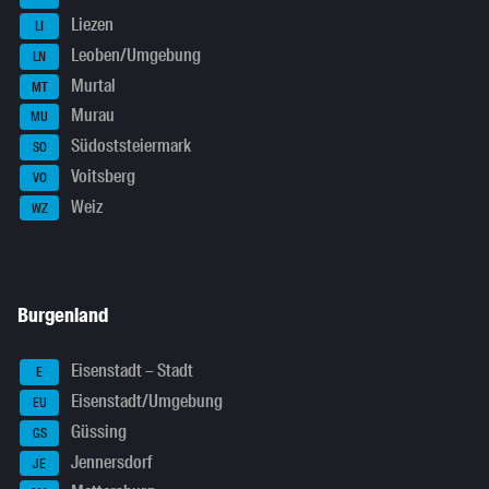
Liezen
LI
Leoben/Umgebung
LN
Murtal
MT
Murau
MU
Südoststeiermark
SO
Voitsberg
VO
Weiz
WZ
Burgenland
Eisenstadt – Stadt
E
Eisenstadt/Umgebung
EU
Güssing
GS
Jennersdorf
JE