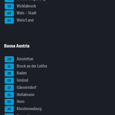
Vöcklabruck
VB
Wels – Stadt
WE
Wels/Land
WL
Bassa Austria
Amstetten
AM
Bruck an der Leitha
BL
Baden
BN
Gmünd
GD
Gänserndorf
GF
Hollabrunn
HL
Horn
HO
Klosterneuburg
KG