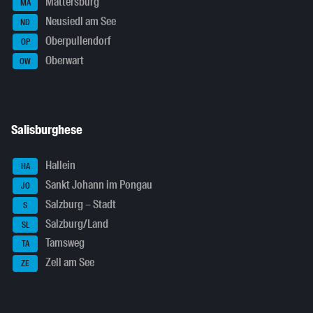
Mattersburg
MA
Neusiedl am See
ND
Oberpullendorf
OP
Oberwart
OW
Salisburghese
Hallein
HA
Sankt Johann im Pongau
JO
Salzburg – Stadt
S
Salzburg/Land
SL
Tamsweg
TA
Zell am See
ZE