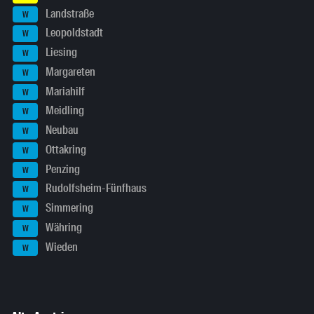
Landstraße
W
Leopoldstadt
W
Liesing
W
Margareten
W
Mariahilf
W
Meidling
W
Neubau
W
Ottakring
W
Penzing
W
Rudolfsheim-Fünfhaus
W
Simmering
W
Währing
W
Wieden
W