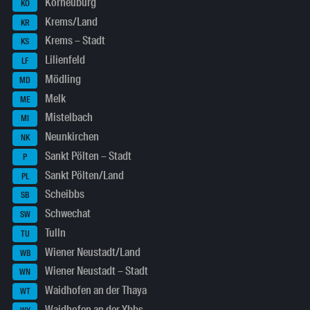
Korneuburg
KO
Krems/Land
KR
Krems – Stadt
KS
Lilienfeld
LF
Mödling
MD
Melk
ME
Mistelbach
MI
Neunkirchen
NK
Sankt Pölten – Stadt
P
Sankt Pölten/Land
PL
Scheibbs
SB
Schwechat
SW
Tulln
TU
Wiener Neustadt/Land
WB
Wiener Neustadt – Stadt
WN
Waidhofen an der Thaya
WT
Waidhofen an der Ybbs