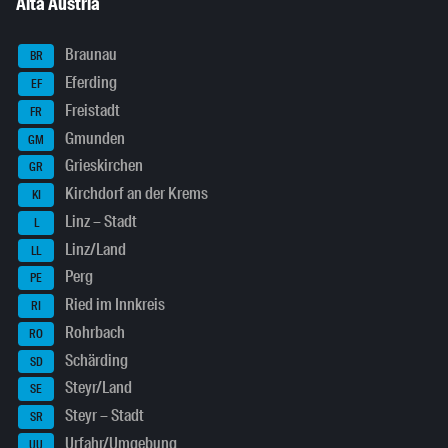
Alta Austria
Braunau
BR
Eferding
EF
Freistadt
FR
Gmunden
GM
Grieskirchen
GR
Kirchdorf an der Krems
KI
Linz – Stadt
L
Linz/Land
LL
Perg
PE
Ried im Innkreis
RI
Rohrbach
RO
Schärding
SD
Steyr/Land
SE
Steyr – Stadt
SR
Urfahr/Umgebung
UU