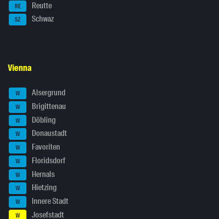
Reutte
RE
Schwaz
SZ
Vienna
Alsergrund
W
Brigittenau
W
Döbling
W
Donaustadt
W
Favoriten
W
Floridsdorf
W
Hernals
W
Hietzing
W
Innere Stadt
W
Josefstadt
W