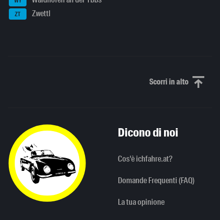
WY
Zwettl
ZT
Scorri in alto
Scorri in alto
Dicono di noi
Cos'è ichfahre.at?
Domande Frequenti (FAQ)
La tua opinione