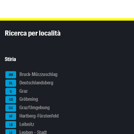
Inhaltsinformationen
Ricerca per località
Stiria
Bruck-Mürzzuschlag
BM
Deutschlandsberg
DL
Graz
G
Gröbming
GB
Graz/Umgebung
GU
Hartberg-Fürstenfeld
HF
Leibnitz
LB
Leoben – Stadt
LE