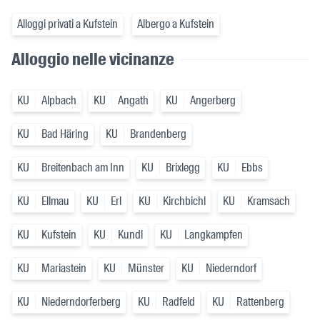
Alloggi privati a Kufstein
Albergo a Kufstein
Alloggio nelle vicinanze
KU
Alpbach
KU
Angath
KU
Angerberg
KU
Bad Häring
KU
Brandenberg
KU
Breitenbach am Inn
KU
Brixlegg
KU
Ebbs
KU
Ellmau
KU
Erl
KU
Kirchbichl
KU
Kramsach
KU
Kufstein
KU
Kundl
KU
Langkampfen
KU
Mariastein
KU
Münster
KU
Niederndorf
KU
Niederndorferberg
KU
Radfeld
KU
Rattenberg