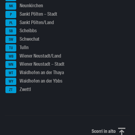
Neunkirchen
NK
Sankt Pölten – Stadt
P
Sankt Pölten/Land
PL
Scheibbs
SB
Schwechat
SW
Tulln
TU
Wiener Neustadt/Land
WB
Wiener Neustadt – Stadt
WN
Waidhofen an der Thaya
WT
Waidhofen an der Ybbs
WY
Zwettl
ZT
Scorri in alto
Scorri in alto