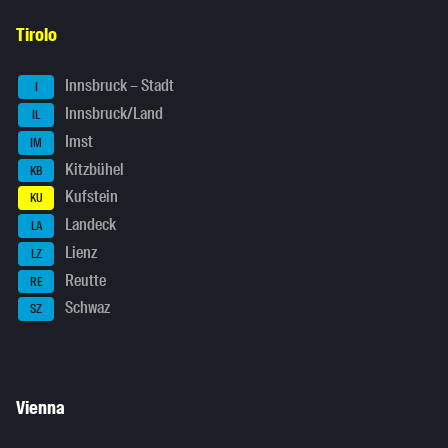
Tirolo
Innsbruck – Stadt
I
Innsbruck/Land
IL
Imst
IM
Kitzbühel
KB
Kufstein
KU
Landeck
LA
Lienz
LZ
Reutte
RE
Schwaz
SZ
Vienna