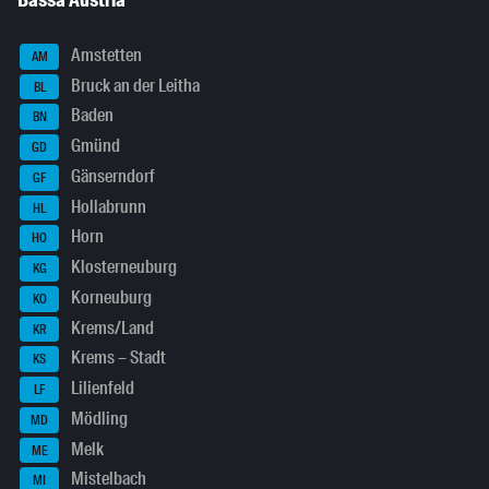
Amstetten
AM
Bruck an der Leitha
BL
Baden
BN
Gmünd
GD
Gänserndorf
GF
Hollabrunn
HL
Horn
HO
Klosterneuburg
KG
Korneuburg
KO
Krems/Land
KR
Krems – Stadt
KS
Lilienfeld
LF
Mödling
MD
Melk
ME
Mistelbach
MI