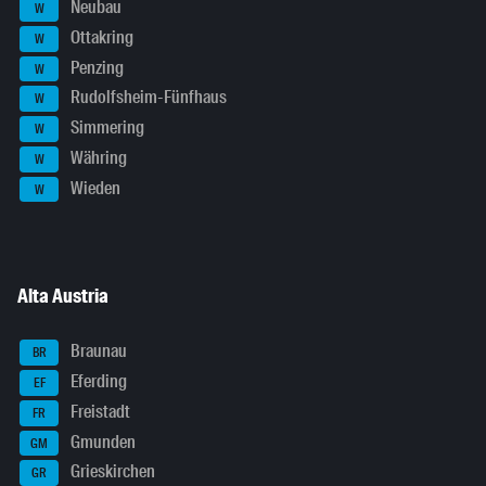
Neubau
W
Ottakring
W
Penzing
W
Rudolfsheim-Fünfhaus
W
Simmering
W
Währing
W
Wieden
W
Alta Austria
Braunau
BR
Eferding
EF
Freistadt
FR
Gmunden
GM
Grieskirchen
GR