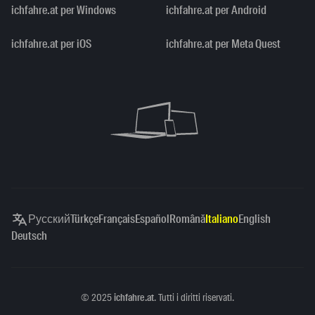
ichfahre.at per Windows
ichfahre.at per Android
ichfahre.at per iOS
ichfahre.at per Meta Quest
Русский
Türkçe
Français
Español
Română
Italiano
English
Deutsch
Copyright
©
2025
ichfahre.at
. Tutti i diritti riservati.