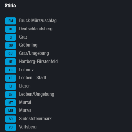
Stiria
Bruck-Mürzzuschlag
BM
Deutschlandsberg
DL
Graz
G
Gröbming
GB
Graz/Umgebung
GU
Hartberg-Fürstenfeld
HF
Leibnitz
LB
Leoben – Stadt
LE
Liezen
LI
Leoben/Umgebung
LN
Murtal
MT
Murau
MU
Südoststeiermark
SO
Voitsberg
VO