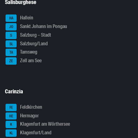
Salisburghese
Hallein
HA
Sankt Johann im Pongau
JO
Salzburg – Stadt
S
Salzburg/Land
SL
Tamsweg
TA
Zell am See
ZE
Carinzia
Feldkirchen
FE
Hermagor
HE
Klagenfurt am Wörthersee
K
Klagenfurt/Land
KL