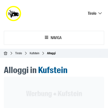
Tirolo
NAVIGA
Home
Tirolo
Kufstein
Alloggi
Alloggi in
Kufstein
Header Banner