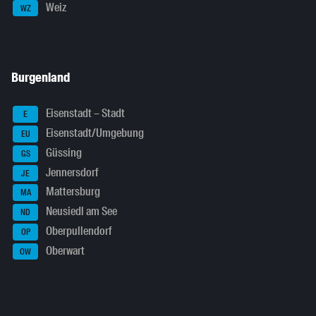
Weiz
WZ
Burgenland
Eisenstadt – Stadt
E
Eisenstadt/Umgebung
EU
Güssing
GS
Jennersdorf
JE
Mattersburg
MA
Neusiedl am See
ND
Oberpullendorf
OP
Oberwart
OW