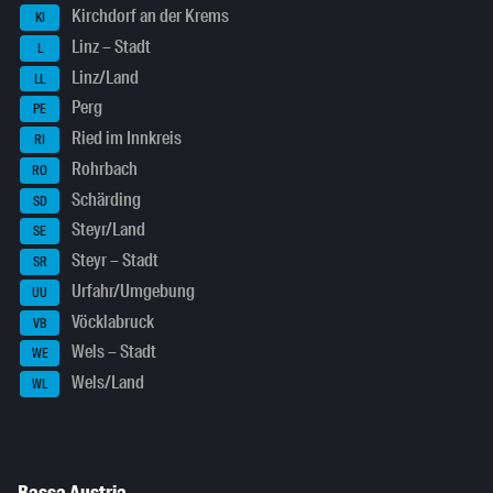
Kirchdorf an der Krems
KI
Linz – Stadt
L
Linz/Land
LL
Perg
PE
Ried im Innkreis
RI
Rohrbach
RO
Schärding
SD
Steyr/Land
SE
Steyr – Stadt
SR
Urfahr/Umgebung
UU
Vöcklabruck
VB
Wels – Stadt
WE
Wels/Land
WL
Bassa Austria