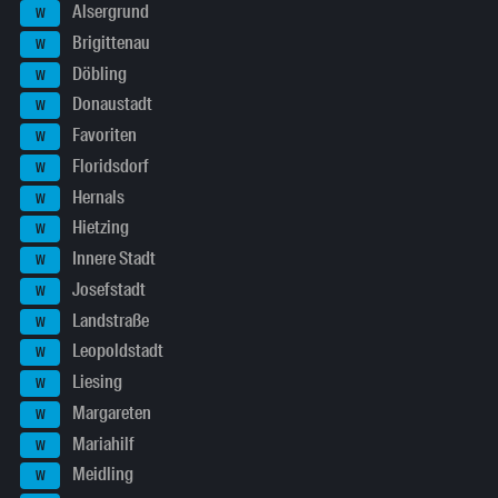
Alsergrund
W
Brigittenau
W
Döbling
W
Donaustadt
W
Favoriten
W
Floridsdorf
W
Hernals
W
Hietzing
W
Innere Stadt
W
Josefstadt
W
Landstraße
W
Leopoldstadt
W
Liesing
W
Margareten
W
Mariahilf
W
Meidling
W