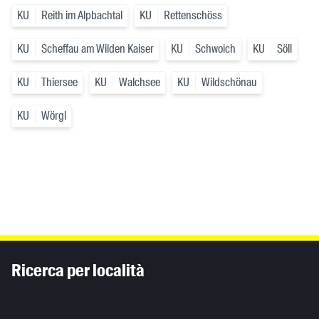
KU
Reith im Alpbachtal
KU
Rettenschöss
KU
Scheffau am Wilden Kaiser
KU
Schwoich
KU
Söll
KU
Thiersee
KU
Walchsee
KU
Wildschönau
KU
Wörgl
Inhaltsinformationen
Ricerca per località