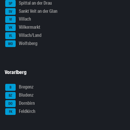
Spittal an der Drau
SP
Sankt Veit an der Glan
SV
Villach
VI
Völkermarkt
VK
Villach/Land
VL
Wolfsberg
WO
Vorarlberg
Bregenz
B
Bludenz
BZ
Dornbirn
DO
Feldkirch
FK