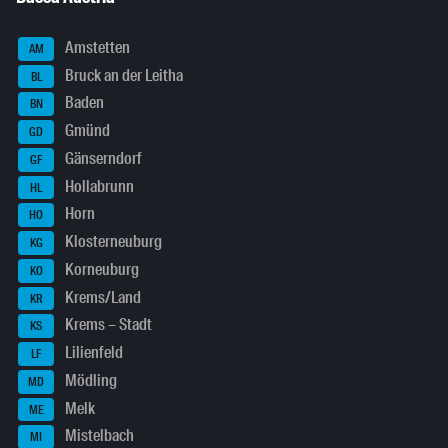
Amstetten
AM
Bruck an der Leitha
BL
Baden
BN
Gmünd
GD
Gänserndorf
GF
Hollabrunn
HL
Horn
HO
Klosterneuburg
KG
Korneuburg
KO
Krems/Land
KR
Krems – Stadt
KS
Lilienfeld
LF
Mödling
MD
Melk
ME
Mistelbach
MI