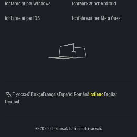
ichfahre.at per Windows
ichfahre.at per Android
ichfahre.at per iOS
ichfahre.at per Meta Quest
Русский
Türkçe
Français
Español
Română
Italiano
English
Deutsch
Copyright
©
2025
ichfahre.at
. Tutti i diritti riservati.