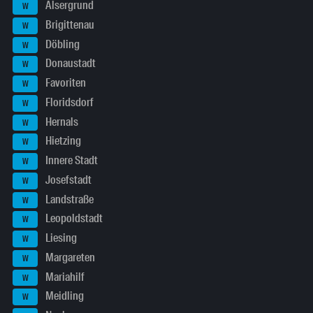
Alsergrund
W
Brigittenau
W
Döbling
W
Donaustadt
W
Favoriten
W
Floridsdorf
W
Hernals
W
Hietzing
W
Innere Stadt
W
Josefstadt
W
Landstraße
W
Leopoldstadt
W
Liesing
W
Margareten
W
Mariahilf
W
Meidling
W