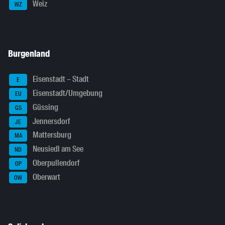
Weiz
WZ
Burgenland
Eisenstadt – Stadt
E
Eisenstadt/Umgebung
EU
Güssing
GS
Jennersdorf
JE
Mattersburg
MA
Neusiedl am See
ND
Oberpullendorf
OP
Oberwart
OW