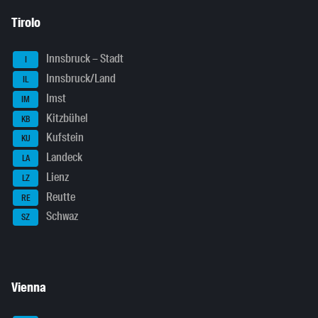
Tirolo
Innsbruck – Stadt
I
Innsbruck/Land
IL
Imst
IM
Kitzbühel
KB
Kufstein
KU
Landeck
LA
Lienz
LZ
Reutte
RE
Schwaz
SZ
Vienna