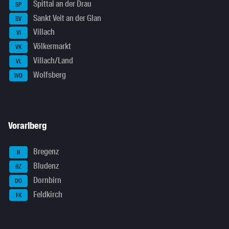
Spittal an der Drau
SP
Sankt Veit an der Glan
SV
Villach
VI
Völkermarkt
VK
Villach/Land
VL
Wolfsberg
WO
Vorarlberg
Bregenz
B
Bludenz
BZ
Dornbirn
DO
Feldkirch
FK