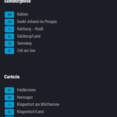
Salisburghese
Hallein
HA
Sankt Johann im Pongau
JO
Salzburg – Stadt
S
Salzburg/Land
SL
Tamsweg
TA
Zell am See
ZE
Carinzia
Feldkirchen
FE
Hermagor
HE
Klagenfurt am Wörthersee
K
Klagenfurt/Land
KL