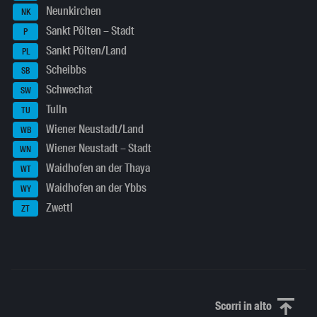
Neunkirchen
NK
Sankt Pölten – Stadt
P
Sankt Pölten/Land
PL
Scheibbs
SB
Schwechat
SW
Tulln
TU
Wiener Neustadt/Land
WB
Wiener Neustadt – Stadt
WN
Waidhofen an der Thaya
WT
Waidhofen an der Ybbs
WY
Zwettl
ZT
Scorri in alto
Scorri in alto