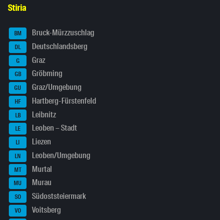
Stiria
Bruck-Mürzzuschlag
BM
Deutschlandsberg
DL
Graz
G
Gröbming
GB
Graz/Umgebung
GU
Hartberg-Fürstenfeld
HF
Leibnitz
LB
Leoben – Stadt
LE
Liezen
LI
Leoben/Umgebung
LN
Murtal
MT
Murau
MU
Südoststeiermark
SO
Voitsberg
VO