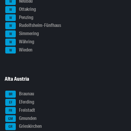
Neubau
W
Ottakring
W
Penzing
W
Rudolfsheim-Fünfhaus
W
Simmering
W
Währing
W
Wieden
W
Alta Austria
Braunau
BR
Eferding
EF
Freistadt
FR
Gmunden
GM
Grieskirchen
GR