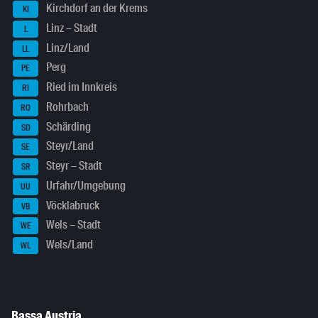
Kirchdorf an der Krems
KI
Linz – Stadt
L
Linz/Land
LL
Perg
PE
Ried im Innkreis
RI
Rohrbach
RO
Schärding
SD
Steyr/Land
SE
Steyr – Stadt
SR
Urfahr/Umgebung
UU
Vöcklabruck
VB
Wels – Stadt
WE
Wels/Land
WL
Bassa Austria