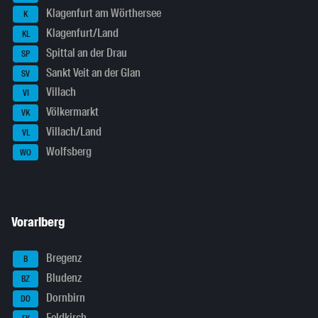
Klagenfurt am Wörthersee
K
Klagenfurt/Land
KL
Spittal an der Drau
SP
Sankt Veit an der Glan
SV
Villach
VI
Völkermarkt
VK
Villach/Land
VL
Wolfsberg
WO
Vorarlberg
Bregenz
B
Bludenz
BZ
Dornbirn
DO
Feldkirch