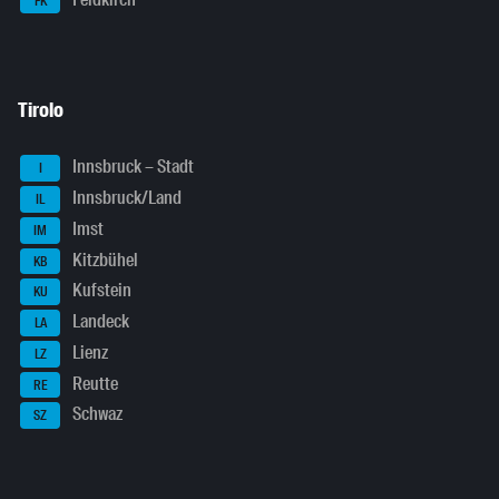
FK
Tirolo
Innsbruck – Stadt
I
Innsbruck/Land
IL
Imst
IM
Kitzbühel
KB
Kufstein
KU
Landeck
LA
Lienz
LZ
Reutte
RE
Schwaz
SZ