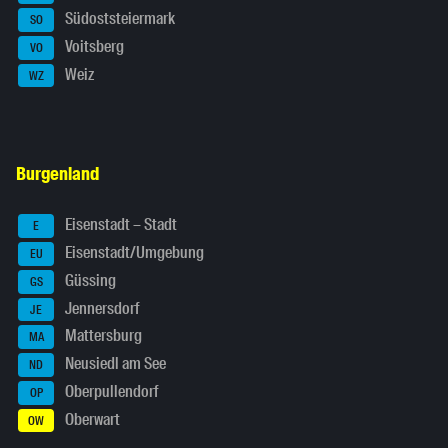
Südoststeiermark
SO
Voitsberg
VO
Weiz
WZ
Burgenland
Eisenstadt – Stadt
E
Eisenstadt/Umgebung
EU
Güssing
GS
Jennersdorf
JE
Mattersburg
MA
Neusiedl am See
ND
Oberpullendorf
OP
Oberwart
OW