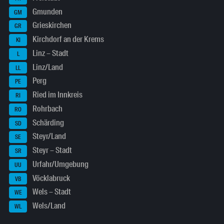
Gmunden
GM
Grieskirchen
GR
Kirchdorf an der Krems
KI
Linz – Stadt
L
Linz/Land
LL
Perg
PE
Ried im Innkreis
RI
Rohrbach
RO
Schärding
SD
Steyr/Land
SE
Steyr – Stadt
SR
Urfahr/Umgebung
UU
Vöcklabruck
VB
Wels – Stadt
WE
Wels/Land
WL