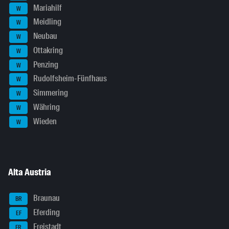
Mariahilf
W
Meidling
W
Neubau
W
Ottakring
W
Penzing
W
Rudolfsheim-Fünfhaus
W
Simmering
W
Währing
W
Wieden
W
Alta Austria
Braunau
BR
Eferding
EF
Freistadt
FR