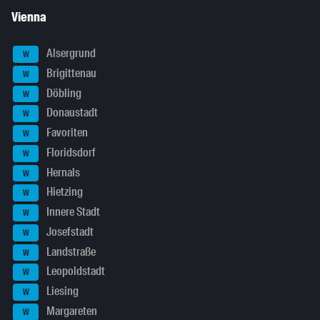
Vienna
Alsergrund
W
Brigittenau
W
Döbling
W
Donaustadt
W
Favoriten
W
Floridsdorf
W
Hernals
W
Hietzing
W
Innere Stadt
W
Josefstadt
W
Landstraße
W
Leopoldstadt
W
Liesing
W
Margareten
W