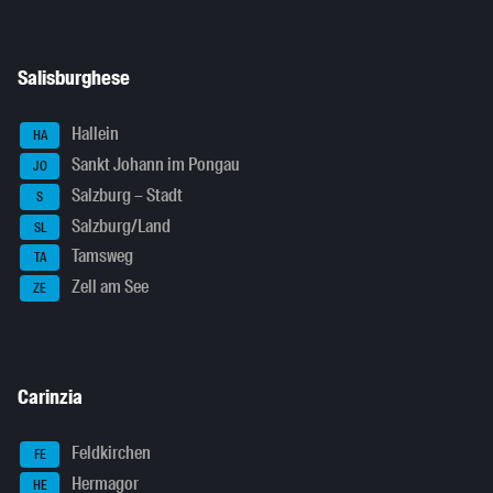
Salisburghese
Hallein
HA
Sankt Johann im Pongau
JO
Salzburg – Stadt
S
Salzburg/Land
SL
Tamsweg
TA
Zell am See
ZE
Carinzia
Feldkirchen
FE
Hermagor
HE