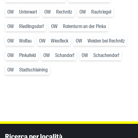
OW
Unterwart
OW
Rechnitz
OW
Rauhriegel
OW
Riedlingsdorf
OW
Rotenturm an der Pinka
OW
Wolfau
OW
Wiesfleck
OW
Weiden bei Rechnitz
OW
Pinkafeld
OW
Schandorf
OW
Schachendorf
OW
Stadtschlaining
Inhaltsinformationen
Ricerca per località