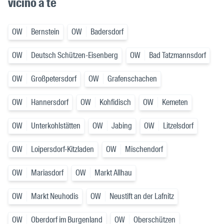
vicino a te
OW
Bernstein
OW
Badersdorf
OW
Deutsch Schützen-Eisenberg
OW
Bad Tatzmannsdorf
OW
Großpetersdorf
OW
Grafenschachen
OW
Hannersdorf
OW
Kohfidisch
OW
Kemeten
OW
Unterkohlstätten
OW
Jabing
OW
Litzelsdorf
OW
Loipersdorf-Kitzladen
OW
Mischendorf
OW
Mariasdorf
OW
Markt Allhau
OW
Markt Neuhodis
OW
Neustift an der Lafnitz
OW
Oberdorf im Burgenland
OW
Oberschützen