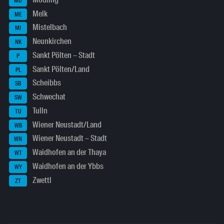
MD
Melk
ME
Mistelbach
MI
Neunkirchen
NK
Sankt Pölten – Stadt
P
Sankt Pölten/Land
PL
Scheibbs
SB
Schwechat
SW
Tulln
TU
Wiener Neustadt/Land
WB
Wiener Neustadt – Stadt
WN
Waidhofen an der Thaya
WT
Waidhofen an der Ybbs
WY
Zwettl
ZT