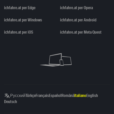
ichfahre.at per Edge
ichfahre.at per Opera
ichfahre.at per Windows
ichfahre.at per Android
ichfahre.at per iOS
ichfahre.at per Meta Quest
Русский
Türkçe
Français
Español
Română
Italiano
English
Deutsch