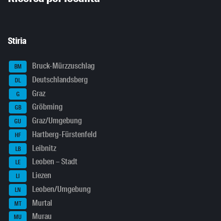
Stiria
Bruck-Mürzzuschlag
BM
Deutschlandsberg
DL
Graz
G
Gröbming
GB
Graz/Umgebung
GU
Hartberg-Fürstenfeld
HF
Leibnitz
LB
Leoben – Stadt
LE
Liezen
LI
Leoben/Umgebung
LN
Murtal
MT
Murau
MU