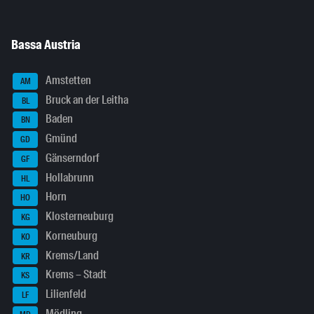
Bassa Austria
Amstetten
AM
Bruck an der Leitha
BL
Baden
BN
Gmünd
GD
Gänserndorf
GF
Hollabrunn
HL
Horn
HO
Klosterneuburg
KG
Korneuburg
KO
Krems/Land
KR
Krems – Stadt
KS
Lilienfeld
LF
Mödling