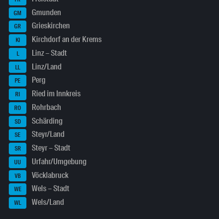
Gmunden
GM
Grieskirchen
GR
Kirchdorf an der Krems
KI
Linz – Stadt
L
Linz/Land
LL
Perg
PE
Ried im Innkreis
RI
Rohrbach
RO
Schärding
SD
Steyr/Land
SE
Steyr – Stadt
SR
Urfahr/Umgebung
UU
Vöcklabruck
VB
Wels – Stadt
WE
Wels/Land
WL