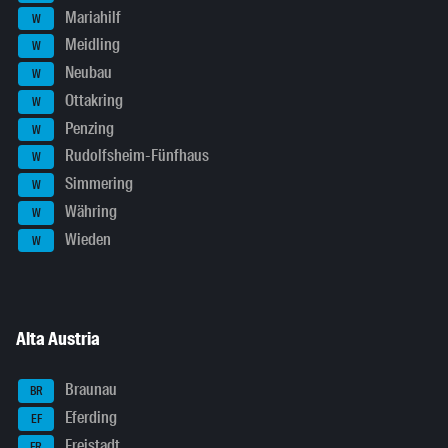
Mariahilf
W
Meidling
W
Neubau
W
Ottakring
W
Penzing
W
Rudolfsheim-Fünfhaus
W
Simmering
W
Währing
W
Wieden
W
Alta Austria
Braunau
BR
Eferding
EF
Freistadt
FR