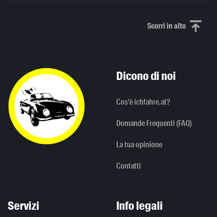
Scorri in alto
Scorri in alto
Dicono di noi
Cos'è ichfahre.at?
Domande Frequenti (FAQ)
La tua opinione
Contatti
Servizi
Info legali