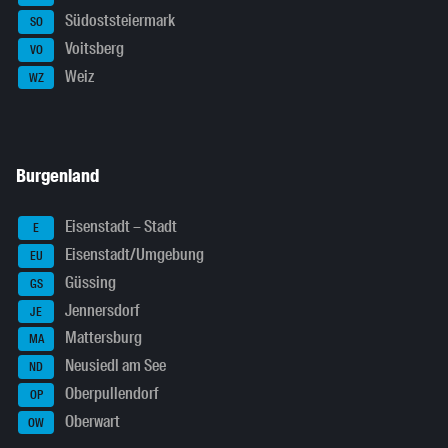
Südoststeiermark
SO
Voitsberg
VO
Weiz
WZ
Burgenland
Eisenstadt – Stadt
E
Eisenstadt/Umgebung
EU
Güssing
GS
Jennersdorf
JE
Mattersburg
MA
Neusiedl am See
ND
Oberpullendorf
OP
Oberwart
OW