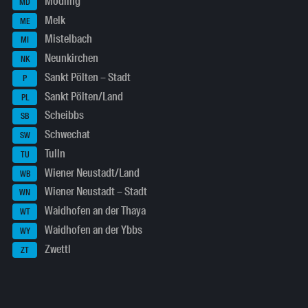
Mödling
MD
Melk
ME
Mistelbach
MI
Neunkirchen
NK
Sankt Pölten – Stadt
P
Sankt Pölten/Land
PL
Scheibbs
SB
Schwechat
SW
Tulln
TU
Wiener Neustadt/Land
WB
Wiener Neustadt – Stadt
WN
Waidhofen an der Thaya
WT
Waidhofen an der Ybbs
WY
Zwettl
ZT