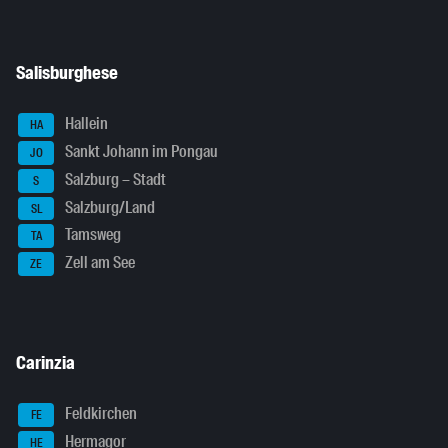
Salisburghese
Hallein
HA
Sankt Johann im Pongau
JO
Salzburg – Stadt
S
Salzburg/Land
SL
Tamsweg
TA
Zell am See
ZE
Carinzia
Feldkirchen
FE
Hermagor
HE