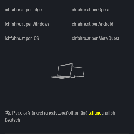
ichfahre.at per Edge
ichfahre.at per Opera
ichfahre.at per Windows
ichfahre.at per Android
ichfahre.at per iOS
ichfahre.at per Meta Quest
Русский
Türkçe
Français
Español
Română
Italiano
English
Deutsch