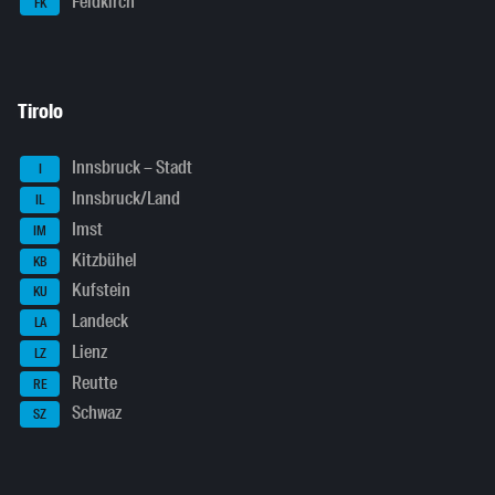
Feldkirch
FK
Tirolo
Innsbruck – Stadt
I
Innsbruck/Land
IL
Imst
IM
Kitzbühel
KB
Kufstein
KU
Landeck
LA
Lienz
LZ
Reutte
RE
Schwaz
SZ