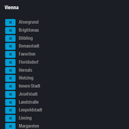
Vienna
Alsergrund
W
Brigittenau
W
Döbling
W
Donaustadt
W
Favoriten
W
Floridsdorf
W
Hernals
W
Hietzing
W
Innere Stadt
W
Josefstadt
W
Landstraße
W
Leopoldstadt
W
Liesing
W
Margareten
W