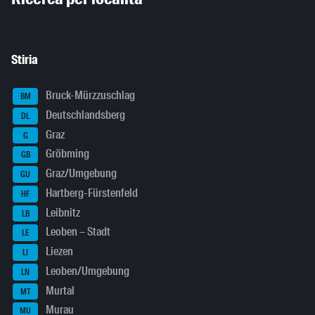
Stiria
Bruck-Mürzzuschlag
BM
Deutschlandsberg
DL
Graz
G
Gröbming
GB
Graz/Umgebung
GU
Hartberg-Fürstenfeld
HF
Leibnitz
LB
Leoben – Stadt
LE
Liezen
LI
Leoben/Umgebung
LN
Murtal
MT
Murau
MU