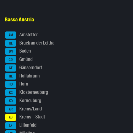
Bassa Austria
Amstetten
AM
Bruck an der Leitha
BL
Baden
BN
Gmünd
GD
Gänserndorf
GF
Hollabrunn
HL
Horn
HO
Klosterneuburg
KG
Korneuburg
KO
Krems/Land
KR
Krems – Stadt
KS
Lilienfeld
LF