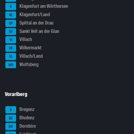
Klagenfurt am Wörthersee
K
Klagenfurt/Land
KL
Spittal an der Drau
SP
Sankt Veit an der Glan
SV
Villach
VI
Völkermarkt
VK
Villach/Land
VL
Wolfsberg
WO
Vorarlberg
Bregenz
B
Bludenz
BZ
Dornbirn
DO