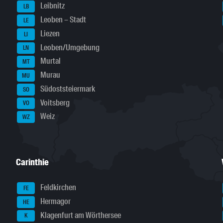
Leibnitz
LB
Leoben – Stadt
LE
Liezen
LI
Leoben/Umgebung
LN
Murtal
MT
Murau
MU
Südoststeiermark
SO
Voitsberg
VO
Weiz
WZ
Carinthie
Feldkirchen
FE
Hermagor
HE
Klagenfurt am Wörthersee
K