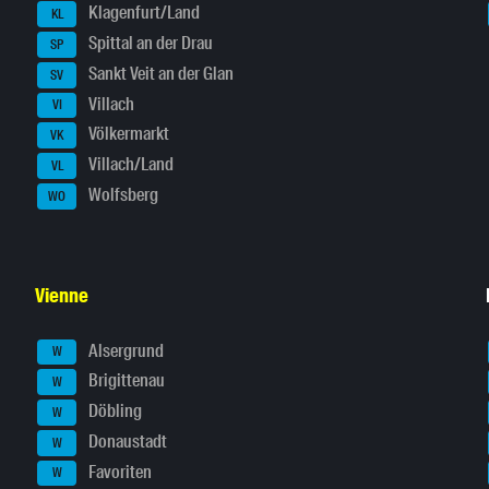
Klagenfurt/Land
KL
Spittal an der Drau
SP
Sankt Veit an der Glan
SV
Villach
VI
Völkermarkt
VK
Villach/Land
VL
Wolfsberg
WO
Vienne
Alsergrund
W
Brigittenau
W
Döbling
W
Donaustadt
W
Favoriten
W