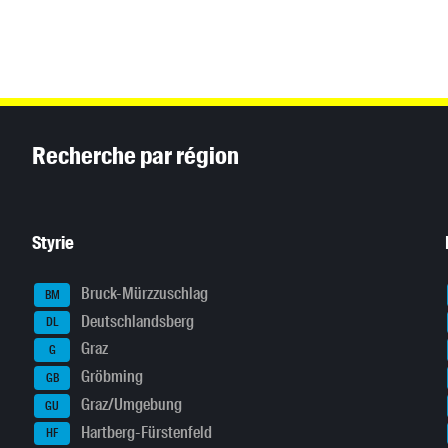
Inhaltsinformationen
Recherche par région
Styrie
Bruck-Mürzzuschlag
BM
Deutschlandsberg
DL
Graz
G
Gröbming
GB
Graz/Umgebung
GU
Hartberg-Fürstenfeld
HF