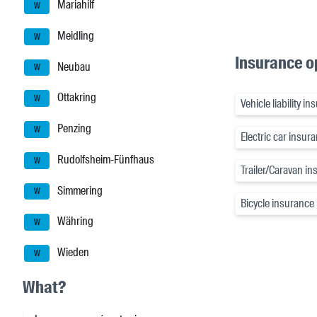
Mariahilf
W
Meidling
W
Insurance o
Neubau
W
Ottakring
W
Vehicle liability 
Penzing
W
Electric car insur
Rudolfsheim-Fünfhaus
W
Trailer/Caravan i
Simmering
W
Bicycle insurance
Währing
W
Wieden
W
What?