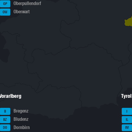
Oberpullendorf
OP
Oberwart
OW
Vorarlberg
Tyrol
Bregenz
B
I
Bludenz
BZ
IL
Dornbirn
DO
IM