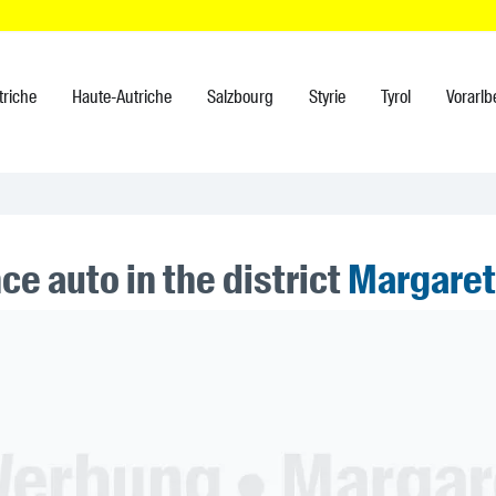
triche
Haute-Autriche
Salzbourg
Styrie
Tyrol
Vorarlb
e auto in the district
Margare
ner