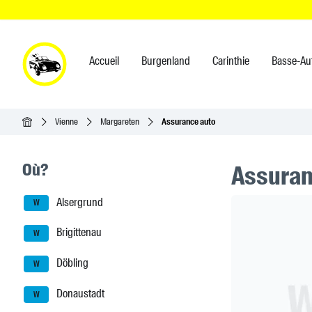
Accueil
Burgenland
Carinthie
Basse-Au
Accueil
Vienne
Margareten
Assurance auto
Seitenleisten-Navigation
Où?
Assuranc
Alsergrund
Header Ban
W
Brigittenau
W
Döbling
W
Donaustadt
W