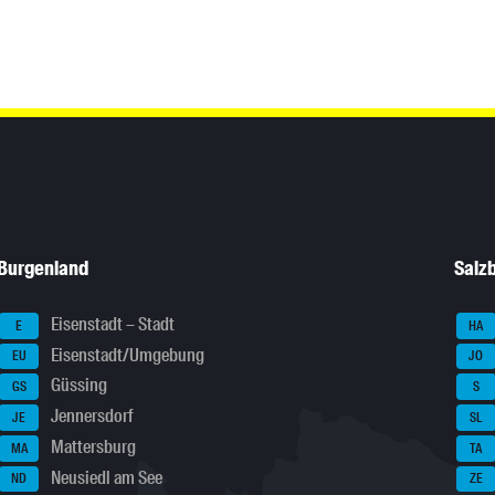
Burgenland
Salz
Eisenstadt – Stadt
E
HA
Eisenstadt/Umgebung
EU
JO
Güssing
GS
S
Jennersdorf
JE
SL
Mattersburg
MA
TA
Neusiedl am See
ND
ZE