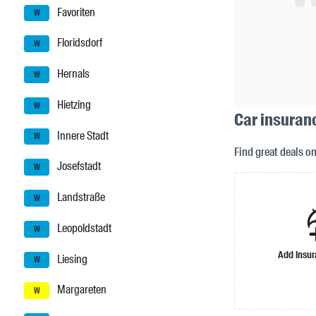
Favoriten
W
Floridsdorf
W
Hernals
W
Hietzing
W
Car insuranc
Innere Stadt
W
Find great deals o
Josefstadt
W
Landstraße
W
Leopoldstadt
W
Add insu
Liesing
W
Margareten
W