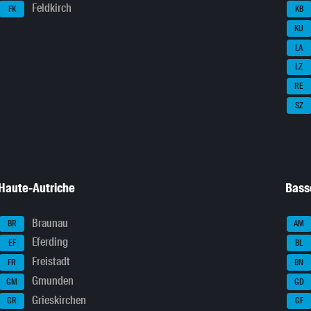
Feldkirch
FK
KB
KU
LA
LZ
RE
SZ
Haute-Autriche
Bass
Braunau
BR
AM
Eferding
EF
BL
Freistadt
FR
BN
Gmunden
GM
GD
Grieskirchen
GR
GF