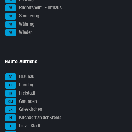
Rudolfsheim-Fünfhaus
W
Simmering
W
Währing
W
Wieden
W
Haute-Autriche
Braunau
BR
Eferding
EF
Freistadt
FR
Gmunden
GM
Grieskirchen
GR
Kirchdorf an der Krems
KI
Linz – Stadt
L