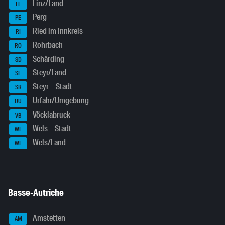
Linz/Land
LL
Perg
PE
Ried im Innkreis
RI
Rohrbach
RO
Schärding
SD
Steyr/Land
SE
Steyr – Stadt
SR
Urfahr/Umgebung
UU
Vöcklabruck
VB
Wels – Stadt
WE
Wels/Land
WL
Basse-Autriche
Amstetten
AM