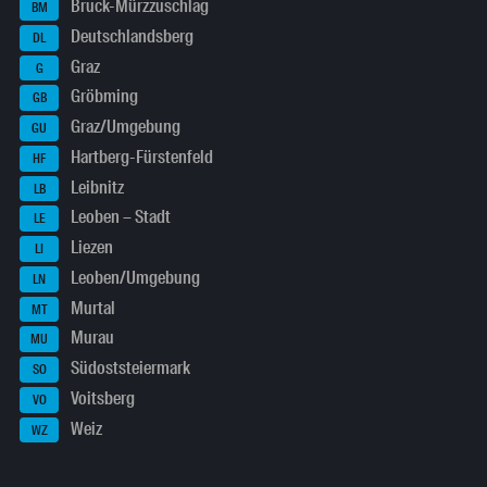
Bruck-Mürzzuschlag
BM
Deutschlandsberg
DL
Graz
G
Gröbming
GB
Graz/Umgebung
GU
Hartberg-Fürstenfeld
HF
Leibnitz
LB
Leoben – Stadt
LE
Liezen
LI
Leoben/Umgebung
LN
Murtal
MT
Murau
MU
Südoststeiermark
SO
Voitsberg
VO
Weiz
WZ