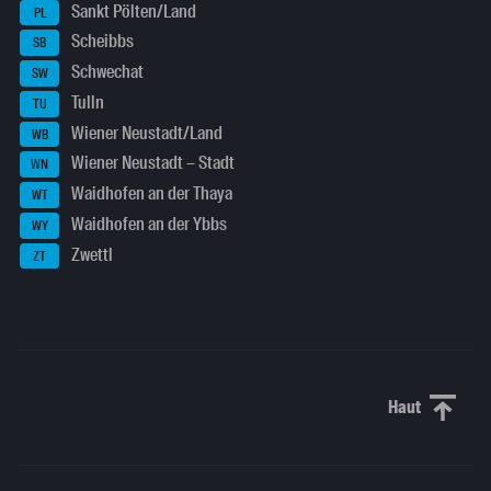
Sankt Pölten/Land
PL
Scheibbs
SB
Schwechat
SW
Tulln
TU
Wiener Neustadt/Land
WB
Wiener Neustadt – Stadt
WN
Waidhofen an der Thaya
WT
Waidhofen an der Ybbs
WY
Zwettl
ZT
Haut
Haut de p