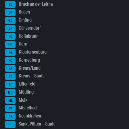
Bruck an der Leitha
BL
Baden
BN
Gmünd
GD
Gänserndorf
GF
Hollabrunn
HL
Horn
HO
Klosterneuburg
KG
Korneuburg
KO
Krems/Land
KR
Krems – Stadt
KS
Lilienfeld
LF
Mödling
MD
Melk
ME
Mistelbach
MI
Neunkirchen
NK
Sankt Pölten – Stadt
P