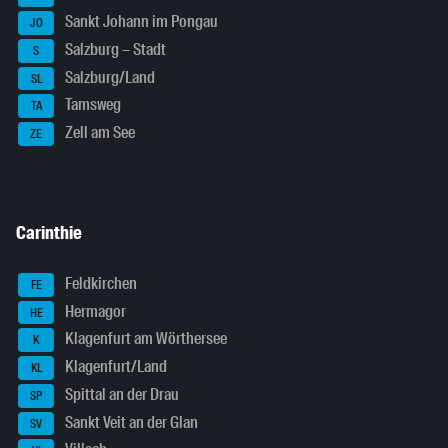
Sankt Johann im Pongau
JO
Salzburg – Stadt
S
Salzburg/Land
SL
Tamsweg
TA
Zell am See
ZE
Carinthie
Feldkirchen
FE
Hermagor
HE
Klagenfurt am Wörthersee
K
Klagenfurt/Land
KL
Spittal an der Drau
SP
Sankt Veit an der Glan
SV