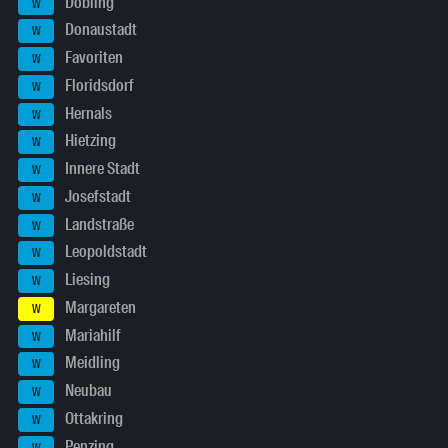
Döbling
W
Donaustadt
W
Favoriten
W
Floridsdorf
W
Hernals
W
Hietzing
W
Innere Stadt
W
Josefstadt
W
Landstraße
W
Leopoldstadt
W
Liesing
W
Margareten
W
Mariahilf
W
Meidling
W
Neubau
W
Ottakring
W
Penzing
W