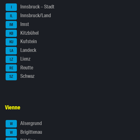
Innsbruck – Stadt
I
Innsbruck/Land
IL
Imst
IM
Kitzbühel
KB
Kufstein
KU
Landeck
LA
Lienz
LZ
Reutte
RE
Schwaz
SZ
Vienne
Alsergrund
W
Brigittenau
W