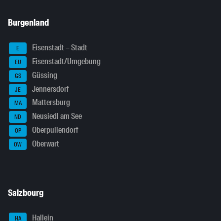
Burgenland
Eisenstadt – Stadt
E
Eisenstadt/Umgebung
EU
Güssing
GS
Jennersdorf
JE
Mattersburg
MA
Neusiedl am See
ND
Oberpullendorf
OP
Oberwart
OW
Salzbourg
Hallein
HA