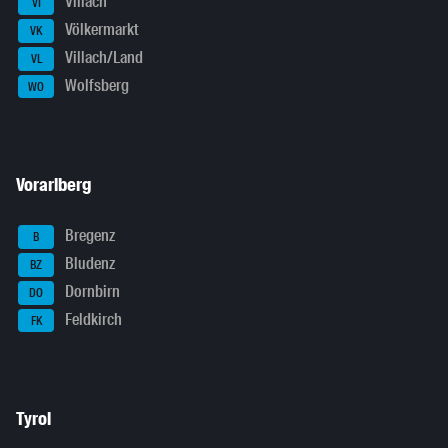
Villach
VI
Völkermarkt
VK
Villach/Land
VL
Wolfsberg
WO
Vorarlberg
Bregenz
B
Bludenz
BZ
Dornbirn
DO
Feldkirch
FK
Tyrol