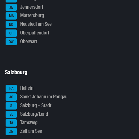
Jennersdorf
JE
Mattersburg
MA
Neusiedl am See
ND
Oberpullendorf
OP
Oberwart
OW
Salzbourg
Hallein
HA
Sankt Johann im Pongau
JO
Salzburg – Stadt
S
Salzburg/Land
SL
Tamsweg
TA
Zell am See
ZE