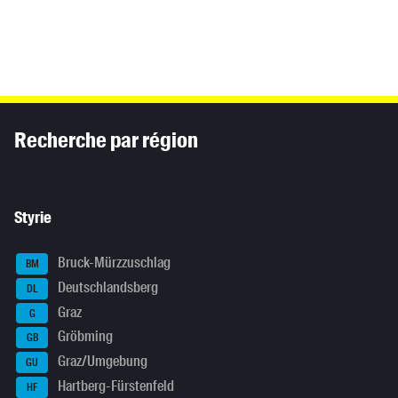
Inhaltsinformationen
Recherche par région
Styrie
Bruck-Mürzzuschlag
BM
Deutschlandsberg
DL
Graz
G
Gröbming
GB
Graz/Umgebung
GU
Hartberg-Fürstenfeld
HF