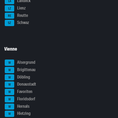
Landeck
LA
Lienz
LZ
Reutte
RE
Schwaz
SZ
Vienne
Alsergrund
W
Brigittenau
W
Döbling
W
Donaustadt
W
Favoriten
W
Floridsdorf
W
Hernals
W
Hietzing
W