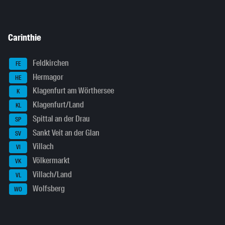
Carinthie
Feldkirchen
FE
Hermagor
HE
Klagenfurt am Wörthersee
K
Klagenfurt/Land
KL
Spittal an der Drau
SP
Sankt Veit an der Glan
SV
Villach
VI
Völkermarkt
VK
Villach/Land
VL
Wolfsberg
WO