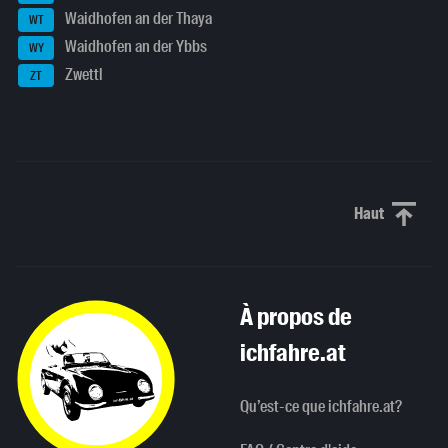
Waidhofen an der Thaya
WT
Waidhofen an der Ybbs
WY
Zwettl
ZT
Haut
Haut de p
À propos de
ichfahre.at
Qu’est-ce que ichfahre.at?