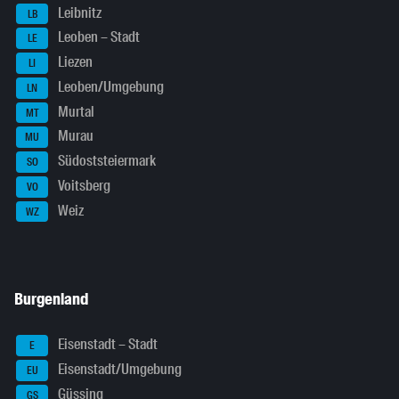
Leibnitz
LB
Leoben – Stadt
LE
Liezen
LI
Leoben/Umgebung
LN
Murtal
MT
Murau
MU
Südoststeiermark
SO
Voitsberg
VO
Weiz
WZ
Burgenland
Eisenstadt – Stadt
E
Eisenstadt/Umgebung
EU
Güssing
GS