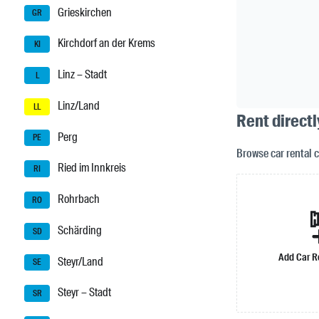
Grieskirchen
GR
Kirchdorf an der Krems
KI
Linz – Stadt
L
Linz/Land
LL
Rent directl
Perg
PE
Browse car rental 
Ried im Innkreis
RI
Rohrbach
RO
Schärding
SD
Add Car R
Steyr/Land
SE
Steyr – Stadt
SR