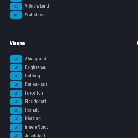
Villach/Land
VL
Wolfsberg
WO
Vienne
Alsergrund
W
Brigittenau
W
Döbling
W
Donaustadt
W
Favoriten
W
Floridsdorf
W
Hernals
W
Hietzing
W
Innere Stadt
W
Josefstadt
W