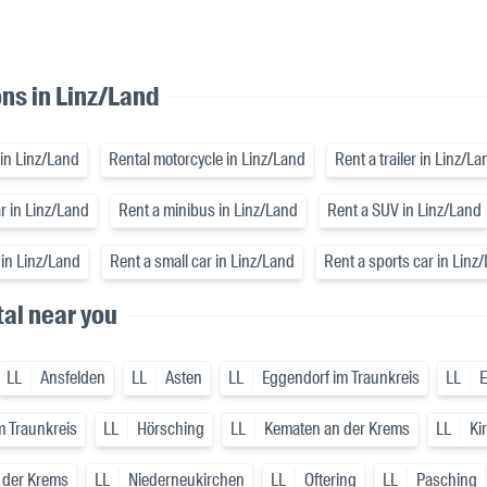
ons in Linz/Land
 in Linz/Land
Rental motorcycle in Linz/Land
Rent a trailer in Linz/La
ar in Linz/Land
Rent a minibus in Linz/Land
Rent a SUV in Linz/Land
 in Linz/Land
Rent a small car in Linz/Land
Rent a sports car in Linz
tal near you
LL
Ansfelden
LL
Asten
LL
Eggendorf im Traunkreis
LL
m Traunkreis
LL
Hörsching
LL
Kematen an der Krems
LL
Ki
 der Krems
LL
Niederneukirchen
LL
Oftering
LL
Pasching