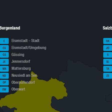
Burgenland
Salz
Eisenstadt – Stadt
E
HA
Eisenstadt/Umgebung
EU
JO
Güssing
GS
S
Jennersdorf
JE
SL
Mattersburg
MA
TA
Neusiedl am See
ND
ZE
Oberpullendorf
OP
Oberwart
OW