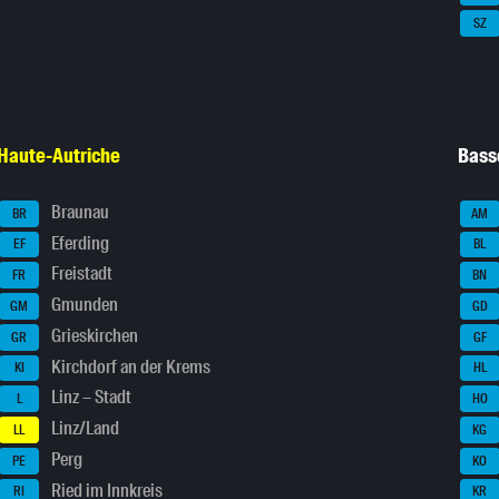
SZ
Haute-Autriche
Bass
Braunau
BR
AM
Eferding
EF
BL
Freistadt
FR
BN
Gmunden
GM
GD
Grieskirchen
GR
GF
Kirchdorf an der Krems
KI
HL
Linz – Stadt
L
HO
Linz/Land
LL
KG
Perg
PE
KO
Ried im Innkreis
RI
KR