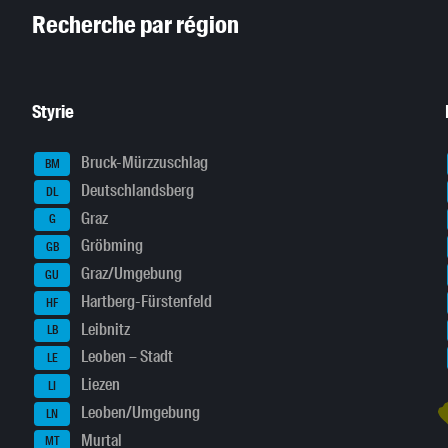
Recherche par région
Styrie
Bruck-Mürzzuschlag
BM
Deutschlandsberg
DL
Graz
G
Gröbming
GB
Graz/Umgebung
GU
Hartberg-Fürstenfeld
HF
Leibnitz
LB
Leoben – Stadt
LE
Liezen
LI
Leoben/Umgebung
LN
Murtal
MT