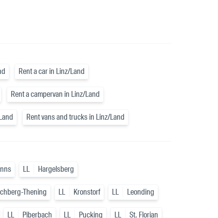
nd
Rent a car in Linz/Land
Rent a campervan in Linz/Land
/Land
Rent vans and trucks in Linz/Land
Enns
LL
Hargelsberg
rchberg-Thening
LL
Kronstorf
LL
Leonding
LL
Piberbach
LL
Pucking
LL
St. Florian