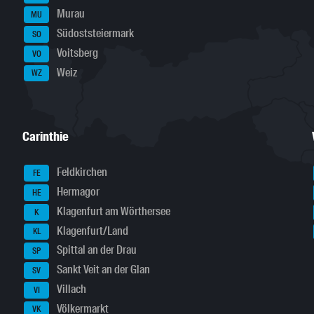
Murau
MU
Südoststeiermark
SO
Voitsberg
VO
Weiz
WZ
Carinthie
Feldkirchen
FE
Hermagor
HE
Klagenfurt am Wörthersee
K
Klagenfurt/Land
KL
Spittal an der Drau
SP
Sankt Veit an der Glan
SV
Villach
VI
Völkermarkt
VK