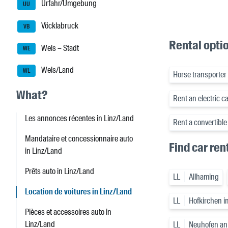
Urfahr/Umgebung
UU
Vöcklabruck
VB
Rental opti
Wels – Stadt
WE
Wels/Land
WL
Horse transporter
What?
Rent an electric c
Les annonces récentes in Linz/Land
Rent a convertible
Mandataire et concessionnaire auto
Find car ren
in Linz/Land
Prêts auto in Linz/Land
LL
Allhaming
Location de voitures in Linz/Land
LL
Hofkirchen i
Pièces et accessoires auto in
Linz/Land
LL
Neuhofen an