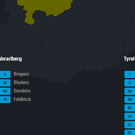
Vorarlberg
Tyrol
Bregenz
B
I
Bludenz
BZ
IL
Dornbirn
DO
IM
Feldkirch
FK
KB
KU
LA
LZ
RE