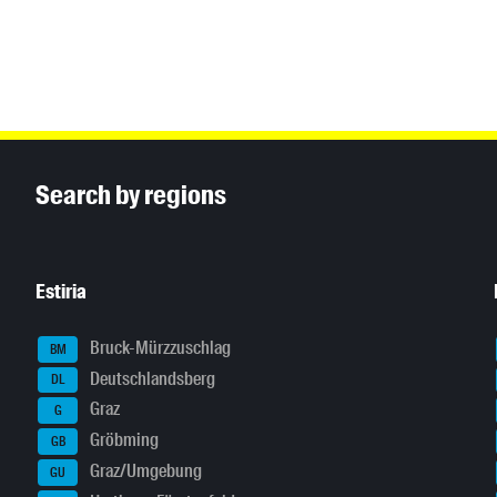
Inhaltsinformationen
Search by regions
Estiria
Bruck-Mürzzuschlag
BM
Deutschlandsberg
DL
Graz
G
Gröbming
GB
Graz/Umgebung
GU