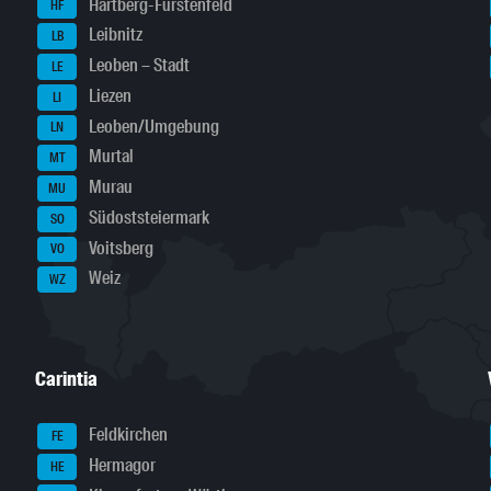
Hartberg-Fürstenfeld
HF
Leibnitz
LB
Leoben – Stadt
LE
Liezen
LI
Leoben/Umgebung
LN
Murtal
MT
Murau
MU
Südoststeiermark
SO
Voitsberg
VO
Weiz
WZ
Carintia
Feldkirchen
FE
Hermagor
HE