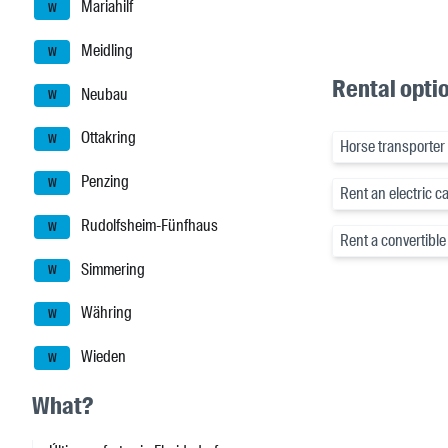
Mariahilf
W
Meidling
W
Rental optio
Neubau
W
Ottakring
W
Horse transporter 
Penzing
W
Rent an electric ca
Rudolfsheim-Fünfhaus
W
Rent a convertible 
Simmering
W
Währing
W
Wieden
W
What?