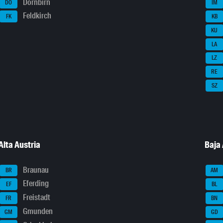
Dornbirn
DO
IM
Feldkirch
FK
KB
KU
LA
LZ
RE
SZ
Alta Austria
Baja 
Braunau
BR
AM
Eferding
EF
BL
Freistadt
FR
BN
Gmunden
GM
GD