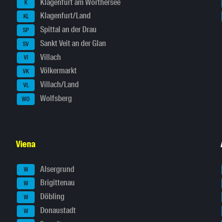
Klagenfurt am Wörthersee
K
Klagenfurt/Land
KL
Spittal an der Drau
SP
Sankt Veit an der Glan
SV
Villach
VI
Völkermarkt
VK
Villach/Land
VL
Wolfsberg
WO
Viena
Alsergrund
W
Brigittenau
W
Döbling
W
Donaustadt
W