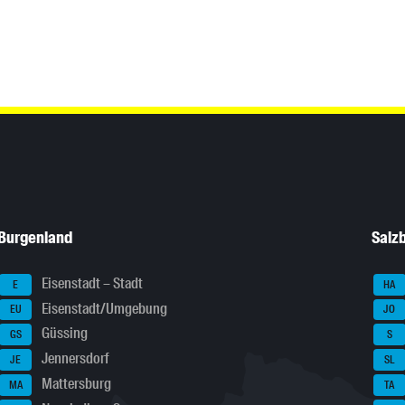
Burgenland
Salz
Eisenstadt – Stadt
E
HA
Eisenstadt/Umgebung
EU
JO
Güssing
GS
S
Jennersdorf
JE
SL
Mattersburg
MA
TA