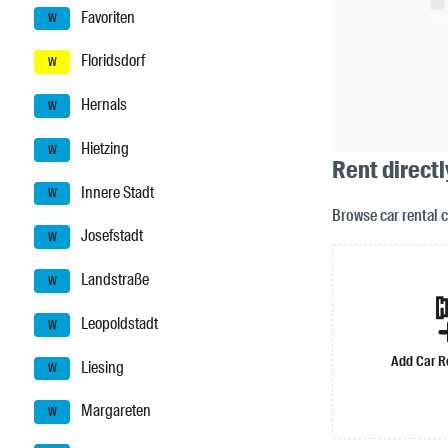
Favoriten
W
Floridsdorf
W
Hernals
W
Hietzing
W
Rent directl
Innere Stadt
W
Browse car rental 
Josefstadt
W
Landstraße
W
Leopoldstadt
W
Add Car R
Liesing
W
Margareten
W