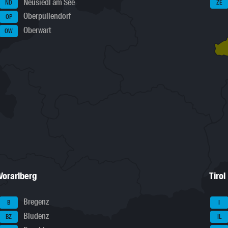
Neusiedl am See
ND
ZE
Oberpullendorf
OP
Oberwart
OW
Vorarlberg
Tirol
Bregenz
B
I
Bludenz
BZ
IL