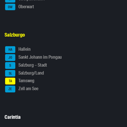
Oberwart
OW
Salzburgo
Hallein
HA
Sankt Johann im Pongau
JO
Salzburg – Stadt
S
Salzburg/Land
SL
Tamsweg
TA
Zell am See
ZE
Carintia