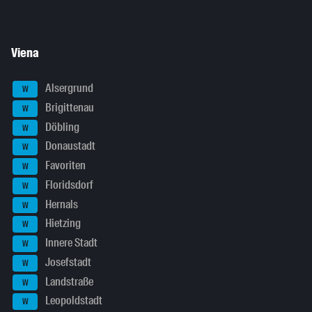
Viena
Alsergrund
W
Brigittenau
W
Döbling
W
Donaustadt
W
Favoriten
W
Floridsdorf
W
Hernals
W
Hietzing
W
Innere Stadt
W
Josefstadt
W
Landstraße
W
Leopoldstadt
W