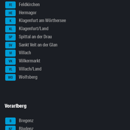
Feldkirchen
FE
Hermagor
HE
Klagenfurt am Wörthersee
K
Klagenfurt/Land
KL
Spittal an der Drau
SP
Sankt Veit an der Glan
SV
Villach
VI
Völkermarkt
VK
Villach/Land
VL
Wolfsberg
WO
Vorarlberg
Bregenz
B
Bludenz
BZ