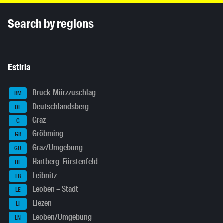
Inhaltsinformationen
Search by regions
Estiria
Bruck-Mürzzuschlag
BM
Deutschlandsberg
DL
Graz
G
Gröbming
GB
Graz/Umgebung
GU
Hartberg-Fürstenfeld
HF
Leibnitz
LB
Leoben – Stadt
LE
Liezen
LI
Leoben/Umgebung
LN