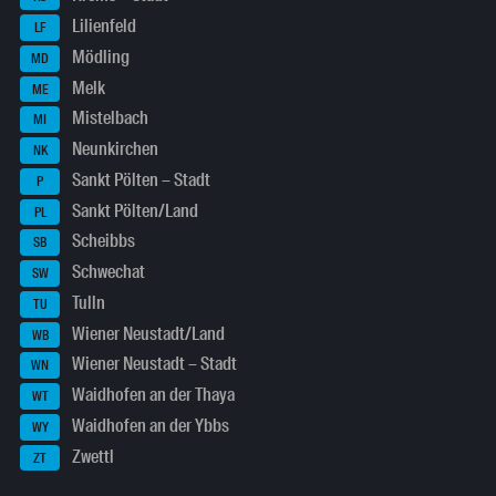
Lilienfeld
LF
Mödling
MD
Melk
ME
Mistelbach
MI
Neunkirchen
NK
Sankt Pölten – Stadt
P
Sankt Pölten/Land
PL
Scheibbs
SB
Schwechat
SW
Tulln
TU
Wiener Neustadt/Land
WB
Wiener Neustadt – Stadt
WN
Waidhofen an der Thaya
WT
Waidhofen an der Ybbs
WY
Zwettl
ZT