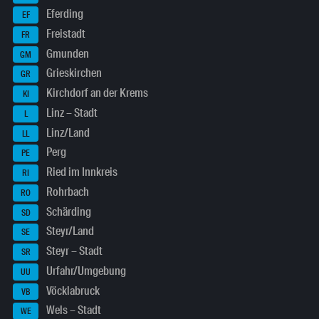
Eferding
EF
Freistadt
FR
Gmunden
GM
Grieskirchen
GR
Kirchdorf an der Krems
KI
Linz – Stadt
L
Linz/Land
LL
Perg
PE
Ried im Innkreis
RI
Rohrbach
RO
Schärding
SD
Steyr/Land
SE
Steyr – Stadt
SR
Urfahr/Umgebung
UU
Vöcklabruck
VB
Wels – Stadt
WE