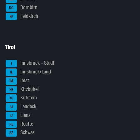
Dornbirn
DO
Feldkirch
FK
Tirol
Innsbruck – Stadt
I
Innsbruck/Land
IL
Imst
IM
Kitzbühel
KB
Kufstein
KU
Landeck
LA
Lienz
LZ
Reutte
RE
Schwaz
SZ