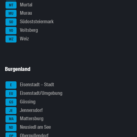
Murtal
MT
Murau
MU
Südoststeiermark
SO
Voitsberg
VO
Weiz
WZ
Burgenland
Eisenstadt – Stadt
E
Eisenstadt/Umgebung
EU
Güssing
GS
Jennersdorf
JE
Mattersburg
MA
Neusiedl am See
ND
Oberpullendorf
OP