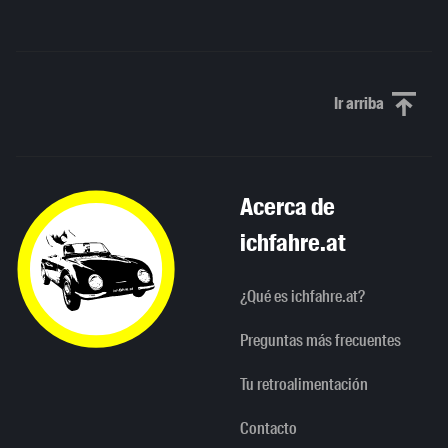
Ir arriba
Scroll to th
Acerca de
ichfahre.at
¿Qué es ichfahre.at?
Preguntas más frecuentes
Tu retroalimentación
Contacto