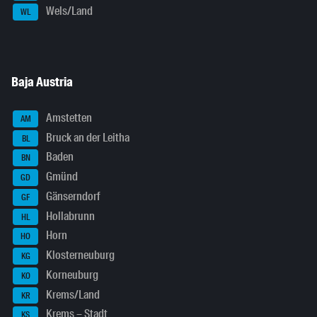
Wels/Land
WL
Baja Austria
Amstetten
AM
Bruck an der Leitha
BL
Baden
BN
Gmünd
GD
Gänserndorf
GF
Hollabrunn
HL
Horn
HO
Klosterneuburg
KG
Korneuburg
KO
Krems/Land
KR
Krems – Stadt
KS