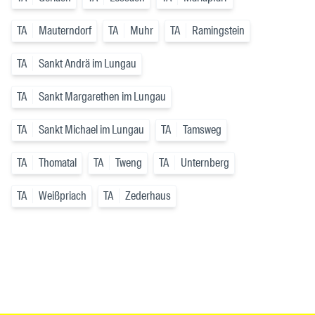
TA
Mauterndorf
TA
Muhr
TA
Ramingstein
TA
Sankt Andrä im Lungau
TA
Sankt Margarethen im Lungau
TA
Sankt Michael im Lungau
TA
Tamsweg
TA
Thomatal
TA
Tweng
TA
Unternberg
TA
Weißpriach
TA
Zederhaus