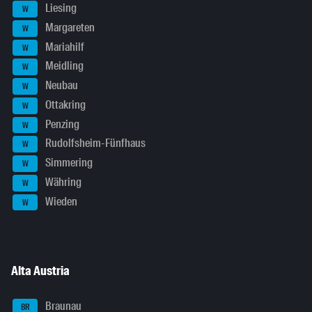
Liesing
W
Margareten
W
Mariahilf
W
Meidling
W
Neubau
W
Ottakring
W
Penzing
W
Rudolfsheim-Fünfhaus
W
Simmering
W
Währing
W
Wieden
W
Alta Austria
Braunau
BR