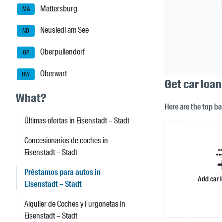
Mattersburg
MA
Neusiedl am See
ND
Oberpullendorf
OP
Oberwart
OW
Get car loan
What?
Here are the top ba
Últimas ofertas in Eisenstadt – Stadt
Concesionarios de coches in
Eisenstadt – Stadt
Préstamos para autos in
Add car 
Eisenstadt – Stadt
Alquiler de Coches y Furgonetas in
Eisenstadt – Stadt