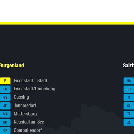
Burgenland
Salz
Eisenstadt – Stadt
E
HA
Eisenstadt/Umgebung
EU
JO
Güssing
GS
S
Jennersdorf
JE
SL
Mattersburg
MA
TA
Neusiedl am See
ND
ZE
Oberpullendorf
OP