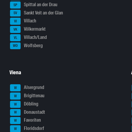
Spittal an der Drau
SP
Sankt Veit an der Glan
SV
Villach
VI
Völkermarkt
VK
Villach/Land
VL
Wolfsberg
WO
Viena
Alsergrund
W
Brigittenau
W
Döbling
W
Donaustadt
W
Favoriten
W
Floridsdorf
W