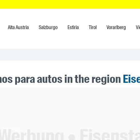
Alta Austria
Salzburgo
Estiria
Tirol
Vorarlberg
V
os para autos in the region
Eis
ner