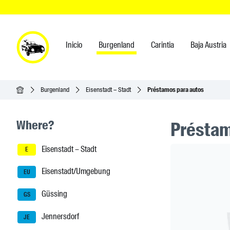
Inicio
Burgenland
Carintia
Baja Austria
Inicio
Burgenland
Eisenstadt – Stadt
Préstamos para autos
Seitenleisten-Navigation
Where?
Préstam
Eisenstadt – Stadt
Header Ban
E
Eisenstadt/Umgebung
EU
Güssing
GS
Jennersdorf
JE