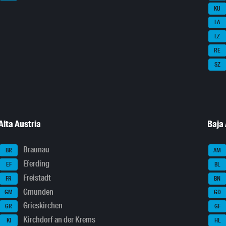
KU
LA
LZ
RE
SZ
Alta Austria
Baja 
Braunau
BR
AM
Eferding
EF
BL
Freistadt
FR
BN
Gmunden
GM
GD
Grieskirchen
GR
GF
Kirchdorf an der Krems
KI
HL