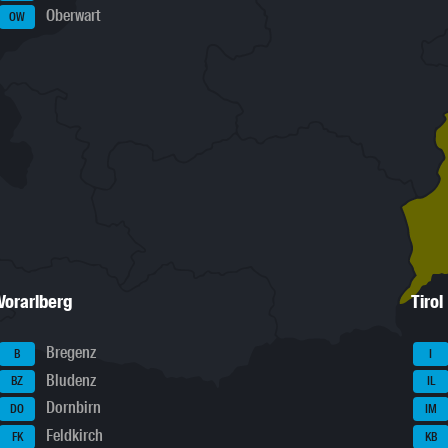
Oberwart
OW
Vorarlberg
Tirol
Bregenz
B
I
Bludenz
BZ
IL
Dornbirn
DO
IM
Feldkirch
FK
KB