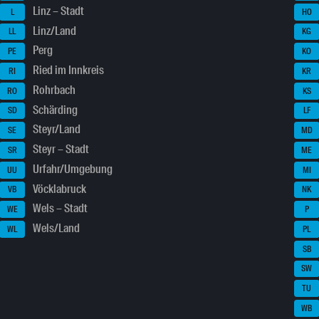
Linz – Stadt
L
HO
Linz/Land
LL
KG
Perg
PE
KO
Ried im Innkreis
RI
KR
Rohrbach
RO
KS
Schärding
SD
LF
Steyr/Land
SE
MD
Steyr – Stadt
SR
ME
Urfahr/Umgebung
UU
MI
Vöcklabruck
VB
NK
Wels – Stadt
WE
P
Wels/Land
WL
PL
SB
SW
TU
WB