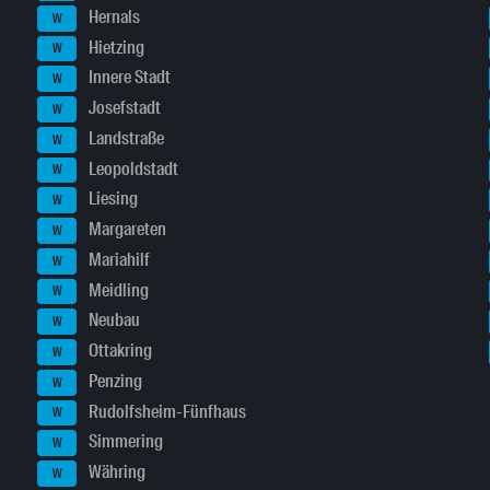
Hernals
W
Hietzing
W
Innere Stadt
W
Josefstadt
W
Landstraße
W
Leopoldstadt
W
Liesing
W
Margareten
W
Mariahilf
W
Meidling
W
Neubau
W
Ottakring
W
Penzing
W
Rudolfsheim-Fünfhaus
W
Simmering
W
Währing
W