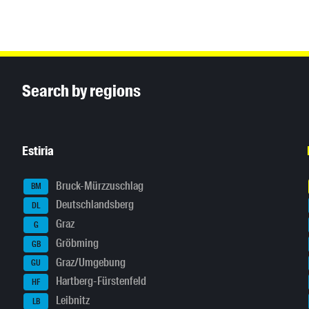
Inhaltsinformationen
Search by regions
Estiria
Bruck-Mürzzuschlag
BM
Deutschlandsberg
DL
Graz
G
Gröbming
GB
Graz/Umgebung
GU
Hartberg-Fürstenfeld
HF
Leibnitz
LB