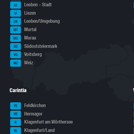
Leoben – Stadt
LE
Liezen
LI
Leoben/Umgebung
LN
Murtal
MT
Murau
MU
Südoststeiermark
SO
Voitsberg
VO
Weiz
WZ
Carintia
Feldkirchen
FE
Hermagor
HE
Klagenfurt am Wörthersee
K
Klagenfurt/Land
KL