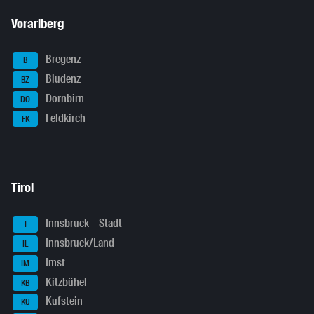
Vorarlberg
Bregenz
B
Bludenz
BZ
Dornbirn
DO
Feldkirch
FK
Tirol
Innsbruck – Stadt
I
Innsbruck/Land
IL
Imst
IM
Kitzbühel
KB
Kufstein
KU