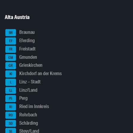
Alta Austria
Braunau
BR
Eferding
EF
Freistadt
FR
Gmunden
GM
Grieskirchen
GR
Kirchdorf an der Krems
KI
Linz – Stadt
L
Linz/Land
LL
Perg
PE
Ried im Innkreis
RI
Rohrbach
RO
Schärding
SD
Steyr/Land
SE