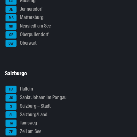
Güssing
GS
Jennersdorf
JE
Mattersburg
MA
Neusiedl am See
ND
Oberpullendorf
OP
Oberwart
OW
Salzburgo
Hallein
HA
Sankt Johann im Pongau
JO
Salzburg – Stadt
S
Salzburg/Land
SL
Tamsweg
TA
Zell am See
ZE