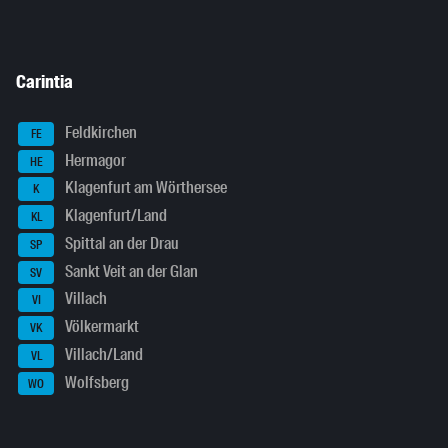
Carintia
Feldkirchen
FE
Hermagor
HE
Klagenfurt am Wörthersee
K
Klagenfurt/Land
KL
Spittal an der Drau
SP
Sankt Veit an der Glan
SV
Villach
VI
Völkermarkt
VK
Villach/Land
VL
Wolfsberg
WO