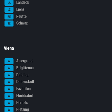
Landeck
LA
Lienz
LZ
Reutte
RE
Schwaz
SZ
Viena
Alsergrund
W
Brigittenau
W
Döbling
W
Donaustadt
W
Favoriten
W
Floridsdorf
W
Hernals
W
Hietzing
W