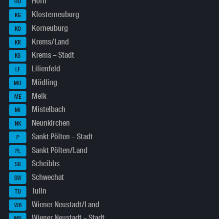
Horn
HO
Klosterneuburg
KG
Korneuburg
KO
Krems/Land
KR
Krems – Stadt
KS
Lilienfeld
LF
Mödling
MD
Melk
ME
Mistelbach
MI
Neunkirchen
NK
Sankt Pölten – Stadt
P
Sankt Pölten/Land
PL
Scheibbs
SB
Schwechat
SW
Tulln
TU
Wiener Neustadt/Land
WB
Wiener Neustadt – Stadt
WN