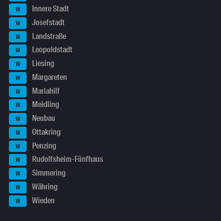
Innere Stadt
W
Josefstadt
W
Landstraße
W
Leopoldstadt
W
Liesing
W
Margareten
W
Mariahilf
W
Meidling
W
Neubau
W
Ottakring
W
Penzing
W
Rudolfsheim-Fünfhaus
W
Simmering
W
Währing
W
Wieden
W