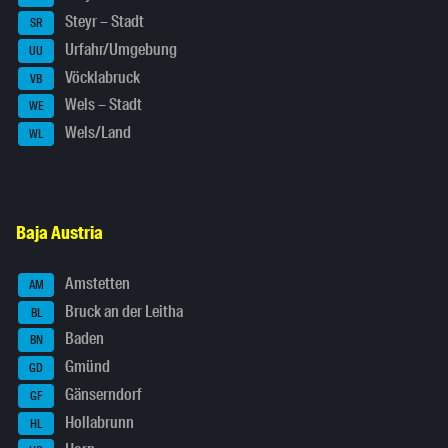
Steyr – Stadt
SR
Urfahr/Umgebung
UU
Vöcklabruck
VB
Wels – Stadt
WE
Wels/Land
WL
Baja Austria
Amstetten
AM
Bruck an der Leitha
BL
Baden
BN
Gmünd
GD
Gänserndorf
GF
Hollabrunn
HL