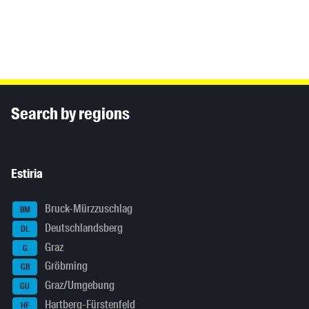
Inhaltsinformationen
Search by regions
Estiria
Bruck-Mürzzuschlag
BM
Deutschlandsberg
DL
Graz
G
Gröbming
GB
Graz/Umgebung
GU
Hartberg-Fürstenfeld
HF