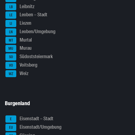
Leibnitz
LB
Leoben – Stadt
LE
Liezen
LI
Leoben/Umgebung
LN
Murtal
MT
Murau
MU
Südoststeiermark
SO
Voitsberg
VO
Weiz
WZ
Burgenland
Eisenstadt – Stadt
E
Eisenstadt/Umgebung
EU