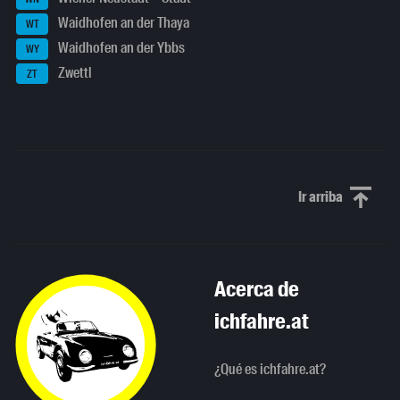
Waidhofen an der Thaya
WT
Waidhofen an der Ybbs
WY
Zwettl
ZT
Ir arriba
Scroll to th
Acerca de
ichfahre.at
¿Qué es ichfahre.at?