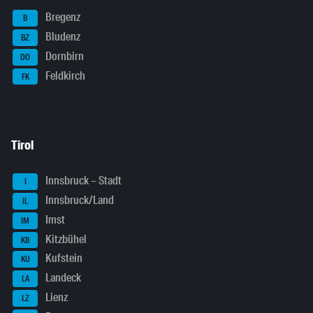
Bregenz
B
Bludenz
BZ
Dornbirn
DO
Feldkirch
FK
Tirol
Innsbruck – Stadt
I
Innsbruck/Land
IL
Imst
IM
Kitzbühel
KB
Kufstein
KU
Landeck
LA
Lienz
LZ