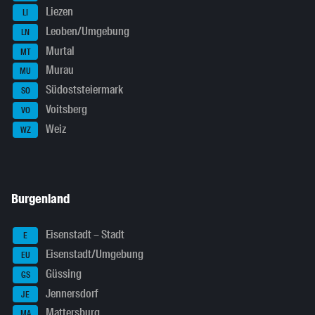
Liezen
LI
Leoben/Umgebung
LN
Murtal
MT
Murau
MU
Südoststeiermark
SO
Voitsberg
VO
Weiz
WZ
Burgenland
Eisenstadt – Stadt
E
Eisenstadt/Umgebung
EU
Güssing
GS
Jennersdorf
JE
Mattersburg
MA