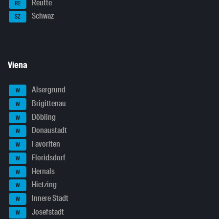
Reutte
RE
Schwaz
SZ
Viena
Alsergrund
W
Brigittenau
W
Döbling
W
Donaustadt
W
Favoriten
W
Floridsdorf
W
Hernals
W
Hietzing
W
Innere Stadt
W
Josefstadt
W