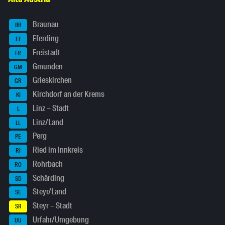
Braunau
BR
Eferding
EF
Freistadt
FR
Gmunden
GM
Grieskirchen
GR
Kirchdorf an der Krems
KI
Linz – Stadt
L
Linz/Land
LL
Perg
PE
Ried im Innkreis
RI
Rohrbach
RO
Schärding
SD
Steyr/Land
SE
Steyr – Stadt
SR
Urfahr/Umgebung
UU