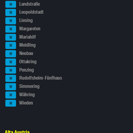
Landstraße
W
Leopoldstadt
W
Liesing
W
Margareten
W
Mariahilf
W
Meidling
W
Neubau
W
Ottakring
W
Penzing
W
Rudolfsheim-Fünfhaus
W
Simmering
W
Währing
W
Wieden
W
Alta Austria