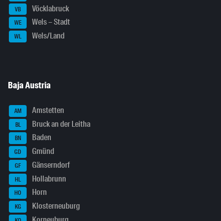
Vöcklabruck
VB
Wels – Stadt
WE
Wels/Land
WL
Baja Austria
Amstetten
AM
Bruck an der Leitha
BL
Baden
BN
Gmünd
GD
Gänserndorf
GF
Hollabrunn
HL
Horn
HO
Klosterneuburg
KG
Korneuburg
KO