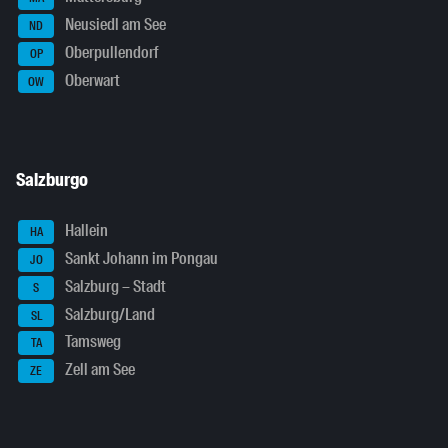
Neusiedl am See
ND
Oberpullendorf
OP
Oberwart
OW
Salzburgo
Hallein
HA
Sankt Johann im Pongau
JO
Salzburg – Stadt
S
Salzburg/Land
SL
Tamsweg
TA
Zell am See
ZE