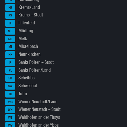
Krems/Land
KR
Krems – Stadt
KS
Lilienfeld
LF
Mödling
MD
Melk
ME
Mistelbach
MI
Neunkirchen
NK
Sankt Pölten – Stadt
P
Sankt Pölten/Land
PL
Scheibbs
SB
Schwechat
SW
Tulln
TU
Wiener Neustadt/Land
WB
Wiener Neustadt – Stadt
WN
Waidhofen an der Thaya
WT
Waidhofen an der Ybbs
WY