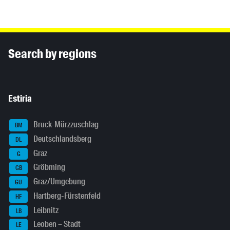
Inhaltsinformationen
Search by regions
Estiria
Bruck-Mürzzuschlag
BM
Deutschlandsberg
DL
Graz
G
Gröbming
GB
Graz/Umgebung
GU
Hartberg-Fürstenfeld
HF
Leibnitz
LB
Leoben – Stadt
LE