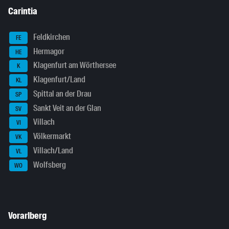
Carintia
Feldkirchen
FE
Hermagor
HE
Klagenfurt am Wörthersee
K
Klagenfurt/Land
KL
Spittal an der Drau
SP
Sankt Veit an der Glan
SV
Villach
VI
Völkermarkt
VK
Villach/Land
VL
Wolfsberg
WO
Vorarlberg