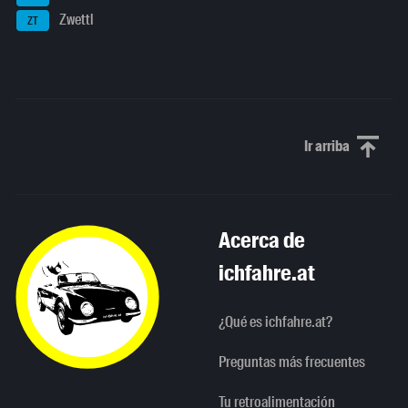
Zwettl
ZT
Ir arriba
Scroll to th
Acerca de
ichfahre.at
¿Qué es ichfahre.at?
Preguntas más frecuentes
Tu retroalimentación