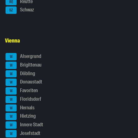
Reutte
RE
Schwaz
SZ
Vienna
Alsergrund
W
Brigittenau
W
Döbling
W
Donaustadt
W
Favoriten
W
Floridsdorf
W
Hernals
W
Hietzing
W
Innere Stadt
W
Josefstadt
W