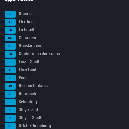
Braunau
BR
Eferding
EF
Freistadt
FR
Gmunden
GM
Grieskirchen
GR
Kirchdorf an der Krems
KI
Linz – Stadt
L
Linz/Land
LL
Perg
PE
Ried im Innkreis
RI
Rohrbach
RO
Schärding
SD
Steyr/Land
SE
Steyr – Stadt
SR
Urfahr/Umgebung
UU