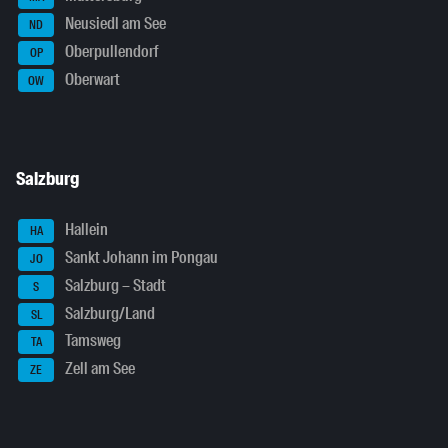
Neusiedl am See
ND
Oberpullendorf
OP
Oberwart
OW
Salzburg
Hallein
HA
Sankt Johann im Pongau
JO
Salzburg – Stadt
S
Salzburg/Land
SL
Tamsweg
TA
Zell am See
ZE