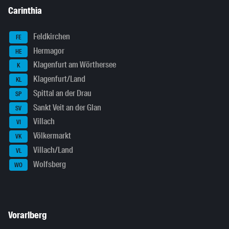
Carinthia
Feldkirchen
FE
Hermagor
HE
Klagenfurt am Wörthersee
K
Klagenfurt/Land
KL
Spittal an der Drau
SP
Sankt Veit an der Glan
SV
Villach
VI
Völkermarkt
VK
Villach/Land
VL
Wolfsberg
WO
Vorarlberg