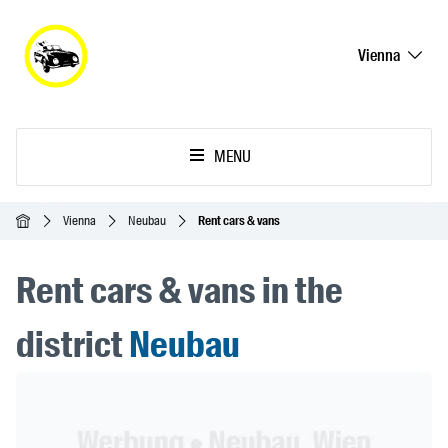
Vienna
MENU
Homepage
Vienna
Neubau
Rent cars & vans
Rent cars & vans in the
district
Neubau
Header Banner