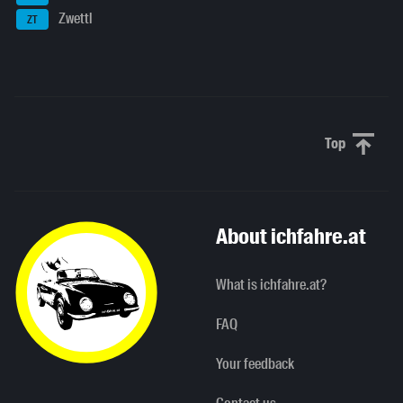
Zwettl
ZT
Top
Scroll to 
About ichfahre.at
What is ichfahre.at?
FAQ
Your feedback