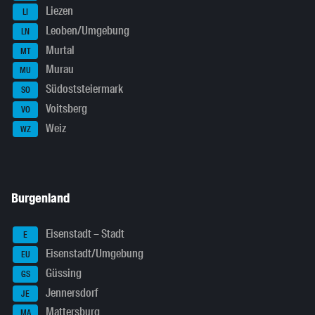
Liezen
LI
Leoben/Umgebung
LN
Murtal
MT
Murau
MU
Südoststeiermark
SO
Voitsberg
VO
Weiz
WZ
Burgenland
Eisenstadt – Stadt
E
Eisenstadt/Umgebung
EU
Güssing
GS
Jennersdorf
JE
Mattersburg
MA