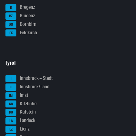
Bregenz
B
Bludenz
BZ
Dornbirn
DO
Feldkirch
FK
Tyrol
Innsbruck – Stadt
I
Innsbruck/Land
IL
Imst
IM
Kitzbühel
KB
Kufstein
KU
Landeck
LA
Lienz
LZ