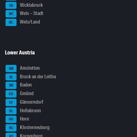
Vöcklabruck
VB
Wels – Stadt
WE
Wels/Land
WL
Lower Austria
Amstetten
AM
Bruck an der Leitha
BL
Baden
BN
Gmünd
GD
Gänserndorf
GF
Hollabrunn
HL
Horn
HO
Klosterneuburg
KG
Korneuburg
KO