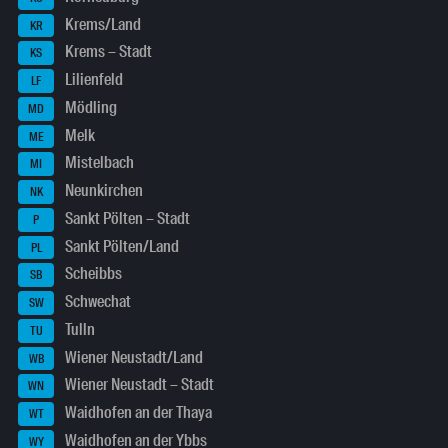
Krems/Land
KR
Krems – Stadt
KS
Lilienfeld
LF
Mödling
MD
Melk
ME
Mistelbach
MI
Neunkirchen
NK
Sankt Pölten – Stadt
P
Sankt Pölten/Land
PL
Scheibbs
SB
Schwechat
SW
Tulln
TU
Wiener Neustadt/Land
WB
Wiener Neustadt – Stadt
WN
Waidhofen an der Thaya
WT
Waidhofen an der Ybbs
WY