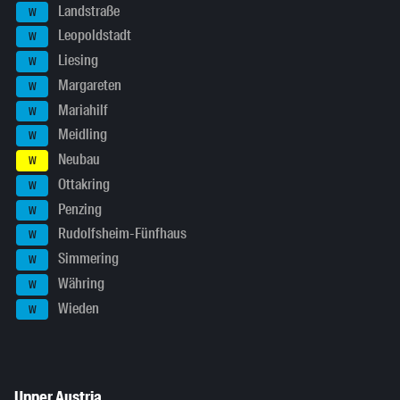
Landstraße
W
Leopoldstadt
W
Liesing
W
Margareten
W
Mariahilf
W
Meidling
W
Neubau
W
Ottakring
W
Penzing
W
Rudolfsheim-Fünfhaus
W
Simmering
W
Währing
W
Wieden
W
Upper Austria