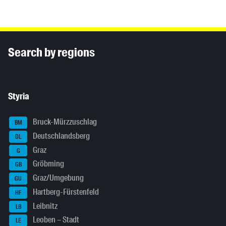
Inhaltsinformationen
Search by regions
Styria
Bruck-Mürzzuschlag
BM
Deutschlandsberg
DL
Graz
G
Gröbming
GB
Graz/Umgebung
GU
Hartberg-Fürstenfeld
HF
Leibnitz
LB
Leoben – Stadt
LE