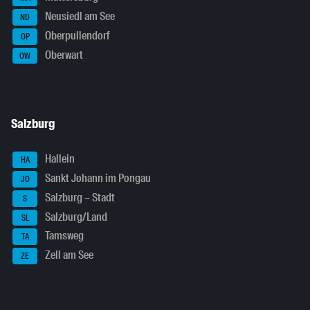
Neusiedl am See
ND
Oberpullendorf
OP
Oberwart
OW
Salzburg
Hallein
HA
Sankt Johann im Pongau
JO
Salzburg – Stadt
S
Salzburg/Land
SL
Tamsweg
TA
Zell am See
ZE