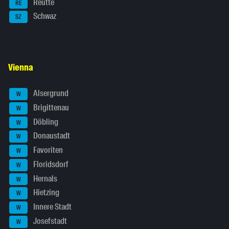
Reutte
RE
Schwaz
SZ
Vienna
Alsergrund
W
Brigittenau
W
Döbling
W
Donaustadt
W
Favoriten
W
Floridsdorf
W
Hernals
W
Hietzing
W
Innere Stadt
W
Josefstadt
W