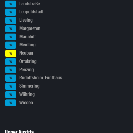
Landstraße
W
Leopoldstadt
W
Liesing
W
Margareten
W
Mariahilf
W
Meidling
W
Neubau
W
Ottakring
W
Penzing
W
Rudolfsheim-Fünfhaus
W
Simmering
W
Währing
W
Wieden
W
Upper Austria