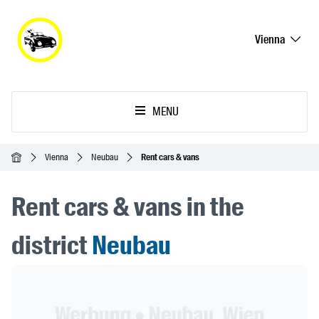
Vienna
MENU
Homepage
Vienna
Neubau
Rent cars & vans
Rent cars & vans in the
district
Neubau
Header Banner