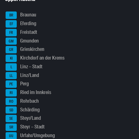
Braunau
BR
Eferding
EF
Freistadt
FR
Gmunden
GM
Grieskirchen
GR
Kirchdorf an der Krems
KI
Linz – Stadt
L
Linz/Land
LL
Perg
PE
Ried im Innkreis
RI
Rohrbach
RO
Schärding
SD
Steyr/Land
SE
Steyr – Stadt
SR
Urfahr/Umgebung
UU