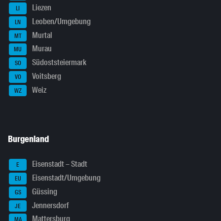
Liezen
LI
Leoben/Umgebung
LN
Murtal
MT
Murau
MU
Südoststeiermark
SO
Voitsberg
VO
Weiz
WZ
Burgenland
Eisenstadt – Stadt
E
Eisenstadt/Umgebung
EU
Güssing
GS
Jennersdorf
JE
Mattersburg
MA