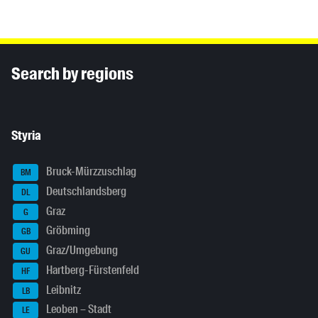
Inhaltsinformationen
Search by regions
Styria
Bruck-Mürzzuschlag
BM
Deutschlandsberg
DL
Graz
G
Gröbming
GB
Graz/Umgebung
GU
Hartberg-Fürstenfeld
HF
Leibnitz
LB
Leoben – Stadt
LE