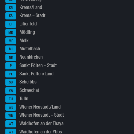
Krems/Land
KR
Krems – Stadt
KS
Lilienfeld
LF
Mödling
MD
Melk
ME
Mistelbach
MI
Neunkirchen
NK
Sankt Pölten – Stadt
P
Sankt Pölten/Land
PL
Scheibbs
SB
Schwechat
SW
Tulln
TU
Wiener Neustadt/Land
WB
Wiener Neustadt – Stadt
WN
Waidhofen an der Thaya
WT
Waidhofen an der Ybbs
WY