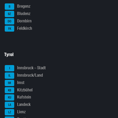
Bregenz
B
Bludenz
BZ
Dornbirn
DO
Feldkirch
FK
Tyrol
Innsbruck – Stadt
I
Innsbruck/Land
IL
Imst
IM
Kitzbühel
KB
Kufstein
KU
Landeck
LA
Lienz
LZ