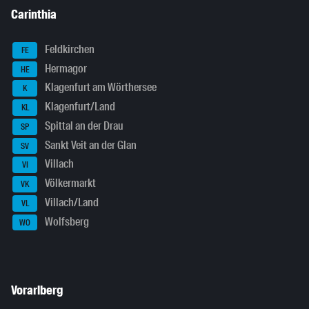
Carinthia
Feldkirchen
FE
Hermagor
HE
Klagenfurt am Wörthersee
K
Klagenfurt/Land
KL
Spittal an der Drau
SP
Sankt Veit an der Glan
SV
Villach
VI
Völkermarkt
VK
Villach/Land
VL
Wolfsberg
WO
Vorarlberg