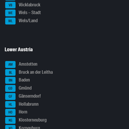
Vöcklabruck
VB
Wels – Stadt
WE
Wels/Land
WL
Lower Austria
Amstetten
AM
Bruck an der Leitha
BL
Baden
BN
Gmünd
GD
Gänserndorf
GF
Hollabrunn
HL
Horn
HO
Klosterneuburg
KG
Korneuburg
KO