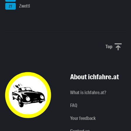
Zwettl
ZT
Top
Scroll to 
About ichfahre.at
What is ichfahre.at?
FAQ
Your feedback