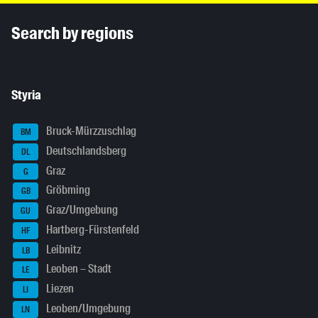
Inhaltsinformationen
Search by regions
Styria
Bruck-Mürzzuschlag
BM
Deutschlandsberg
DL
Graz
G
Gröbming
GB
Graz/Umgebung
GU
Hartberg-Fürstenfeld
HF
Leibnitz
LB
Leoben – Stadt
LE
Liezen
LI
Leoben/Umgebung
LN