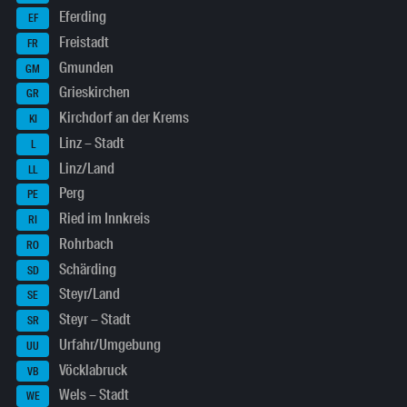
Eferding
EF
Freistadt
FR
Gmunden
GM
Grieskirchen
GR
Kirchdorf an der Krems
KI
Linz – Stadt
L
Linz/Land
LL
Perg
PE
Ried im Innkreis
RI
Rohrbach
RO
Schärding
SD
Steyr/Land
SE
Steyr – Stadt
SR
Urfahr/Umgebung
UU
Vöcklabruck
VB
Wels – Stadt
WE