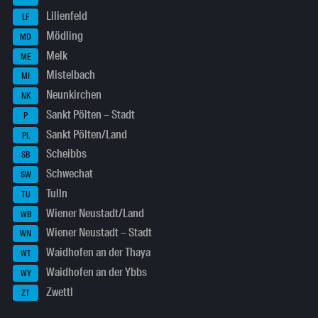
Lilienfeld
LF
Mödling
MD
Melk
ME
Mistelbach
MI
Neunkirchen
NK
Sankt Pölten – Stadt
P
Sankt Pölten/Land
PL
Scheibbs
SB
Schwechat
SW
Tulln
TU
Wiener Neustadt/Land
WB
Wiener Neustadt – Stadt
WN
Waidhofen an der Thaya
WT
Waidhofen an der Ybbs
WY
Zwettl
ZT