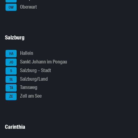
Oberwart
OW
Salzburg
Hallein
HA
Sankt Johann im Pongau
JO
Salzburg – Stadt
S
Salzburg/Land
SL
Tamsweg
TA
Zell am See
ZE
Carinthia