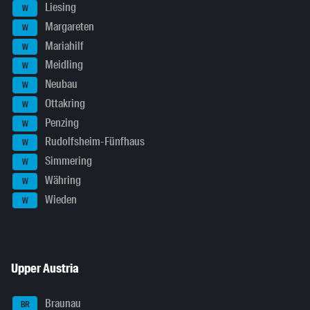
Liesing
W
Margareten
W
Mariahilf
W
Meidling
W
Neubau
W
Ottakring
W
Penzing
W
Rudolfsheim-Fünfhaus
W
Simmering
W
Währing
W
Wieden
W
Upper Austria
Braunau
BR