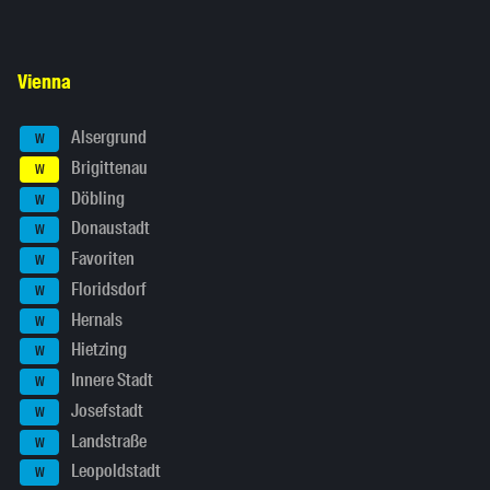
Vienna
Alsergrund
W
Brigittenau
W
Döbling
W
Donaustadt
W
Favoriten
W
Floridsdorf
W
Hernals
W
Hietzing
W
Innere Stadt
W
Josefstadt
W
Landstraße
W
Leopoldstadt
W