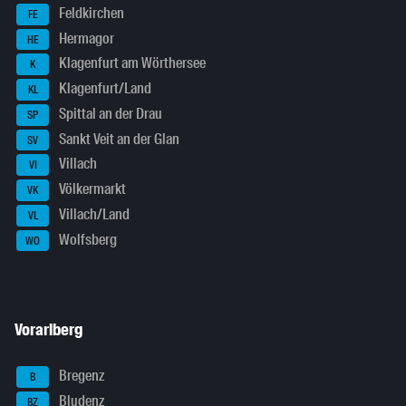
Feldkirchen
FE
Hermagor
HE
Klagenfurt am Wörthersee
K
Klagenfurt/Land
KL
Spittal an der Drau
SP
Sankt Veit an der Glan
SV
Villach
VI
Völkermarkt
VK
Villach/Land
VL
Wolfsberg
WO
Vorarlberg
Bregenz
B
Bludenz
BZ