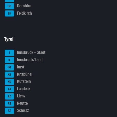
Dornbirn
DO
Feldkirch
FK
Tyrol
Innsbruck – Stadt
I
Innsbruck/Land
IL
Imst
IM
Kitzbühel
KB
Kufstein
KU
Landeck
LA
Lienz
LZ
Reutte
RE
Schwaz
SZ