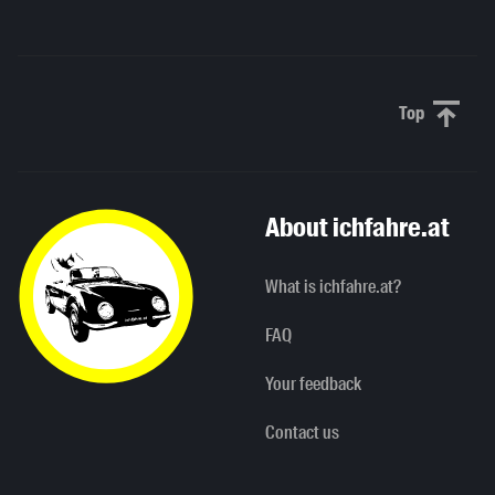
Top
Scroll to 
About ichfahre.at
What is ichfahre.at?
FAQ
Your feedback
Contact us