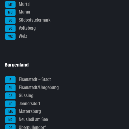
Murtal
MT
Murau
MU
Südoststeiermark
SO
Voitsberg
VO
Weiz
WZ
Burgenland
Eisenstadt – Stadt
E
Eisenstadt/Umgebung
EU
Güssing
GS
Jennersdorf
JE
Mattersburg
MA
Neusiedl am See
ND
Oberpullendorf
OP