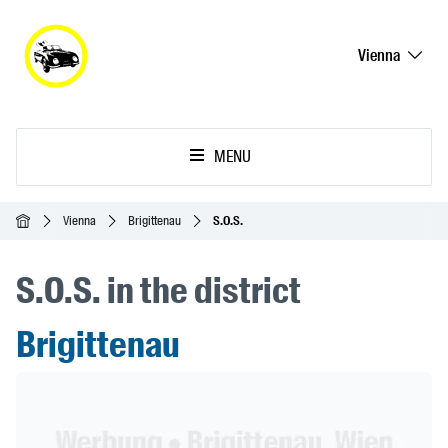
Vienna
MENU
Homepage
Vienna
Brigittenau
S.O.S.
S.O.S. in the district
Brigittenau
Header Banner