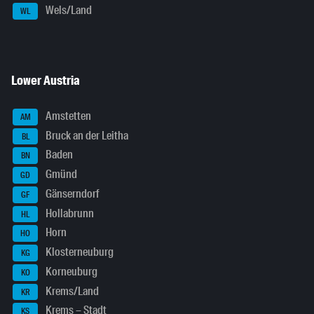
Wels/Land
WL
Lower Austria
Amstetten
AM
Bruck an der Leitha
BL
Baden
BN
Gmünd
GD
Gänserndorf
GF
Hollabrunn
HL
Horn
HO
Klosterneuburg
KG
Korneuburg
KO
Krems/Land
KR
Krems – Stadt
KS