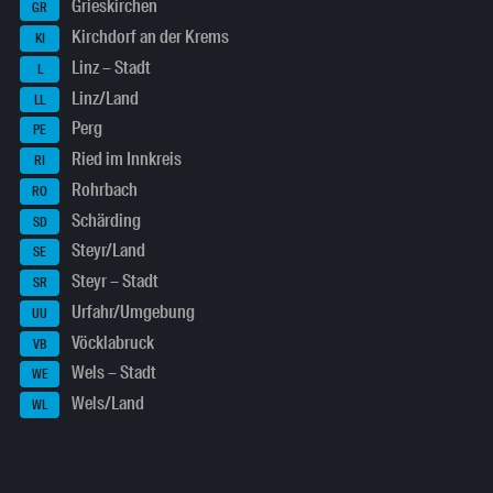
Grieskirchen
GR
Kirchdorf an der Krems
KI
Linz – Stadt
L
Linz/Land
LL
Perg
PE
Ried im Innkreis
RI
Rohrbach
RO
Schärding
SD
Steyr/Land
SE
Steyr – Stadt
SR
Urfahr/Umgebung
UU
Vöcklabruck
VB
Wels – Stadt
WE
Wels/Land
WL