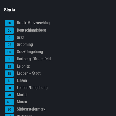
Styria
Bruck-Mürzzuschlag
BM
Deutschlandsberg
DL
Graz
G
Gröbming
GB
Graz/Umgebung
GU
Hartberg-Fürstenfeld
HF
Leibnitz
LB
Leoben – Stadt
LE
Liezen
LI
Leoben/Umgebung
LN
Murtal
MT
Murau
MU
Südoststeiermark
SO