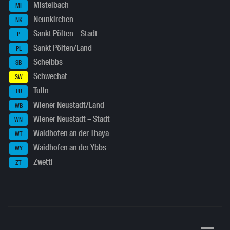
Mistelbach
MI
Neunkirchen
NK
Sankt Pölten – Stadt
P
Sankt Pölten/Land
PL
Scheibbs
SB
Schwechat
SW
Tulln
TU
Wiener Neustadt/Land
WB
Wiener Neustadt – Stadt
WN
Waidhofen an der Thaya
WT
Waidhofen an der Ybbs
WY
Zwettl
ZT