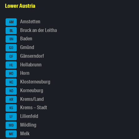
Lower Austria
Amstetten
AM
Bruck an der Leitha
BL
Baden
BN
Gmünd
GD
Gänserndorf
GF
Hollabrunn
HL
Horn
HO
Klosterneuburg
KG
Korneuburg
KO
Krems/Land
KR
Krems – Stadt
KS
Lilienfeld
LF
Mödling
MD
Melk
ME