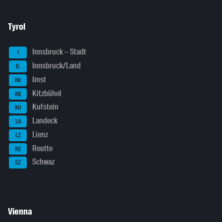
Tyrol
Innsbruck – Stadt
I
Innsbruck/Land
IL
Imst
IM
Kitzbühel
KB
Kufstein
KU
Landeck
LA
Lienz
LZ
Reutte
RE
Schwaz
SZ
Vienna