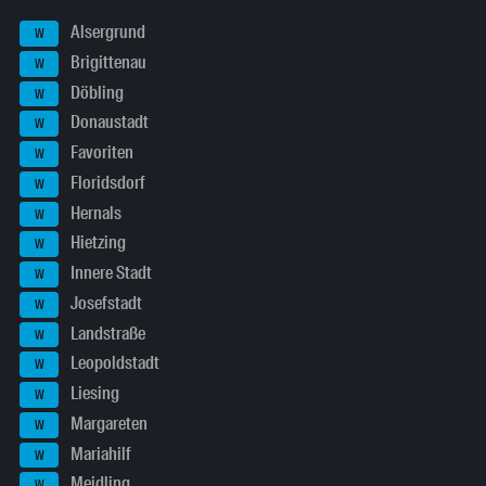
Alsergrund
W
Brigittenau
W
Döbling
W
Donaustadt
W
Favoriten
W
Floridsdorf
W
Hernals
W
Hietzing
W
Innere Stadt
W
Josefstadt
W
Landstraße
W
Leopoldstadt
W
Liesing
W
Margareten
W
Mariahilf
W
Meidling
W