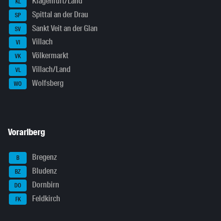
Klagenfurt/Land
KL
Spittal an der Drau
SP
Sankt Veit an der Glan
SV
Villach
VI
Völkermarkt
VK
Villach/Land
VL
Wolfsberg
WO
Vorarlberg
Bregenz
B
Bludenz
BZ
Dornbirn
DO
Feldkirch
FK