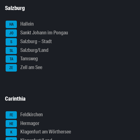
Salzburg
Hallein
HA
Sankt Johann im Pongau
JO
Salzburg – Stadt
S
Salzburg/Land
SL
Tamsweg
TA
Zell am See
ZE
Carinthia
Feldkirchen
FE
Hermagor
HE
Klagenfurt am Wörthersee
K