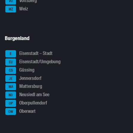
Voitsberg
VO
Weiz
WZ
Burgenland
Eisenstadt – Stadt
E
Eisenstadt/Umgebung
EU
Güssing
GS
Jennersdorf
JE
Mattersburg
MA
Neusiedl am See
ND
Oberpullendorf
OP
Oberwart
OW