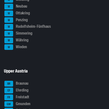
Neubau
W
Ottakring
W
Penzing
W
Rudolfsheim-Fünfhaus
W
Simmering
W
Währing
W
Wieden
W
Upper Austria
Braunau
BR
Eferding
EF
Freistadt
FR
Gmunden
GM