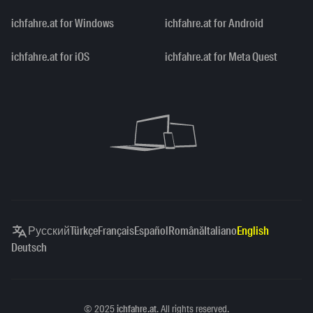
ichfahre.at for Windows
ichfahre.at for Android
ichfahre.at for iOS
ichfahre.at for Meta Quest
Русский
Türkçe
Français
Español
Română
Italiano
English
Deutsch
Copyright
©
2025
ichfahre.at
. All rights reserved.